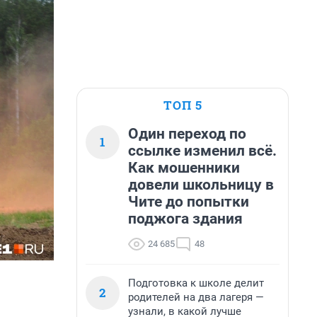
ТОП 5
Один переход по
1
ссылке изменил всё.
Как мошенники
довели школьницу в
Чите до попытки
поджога здания
24 685
48
Подготовка к школе делит
2
родителей на два лагеря —
узнали, в какой лучше