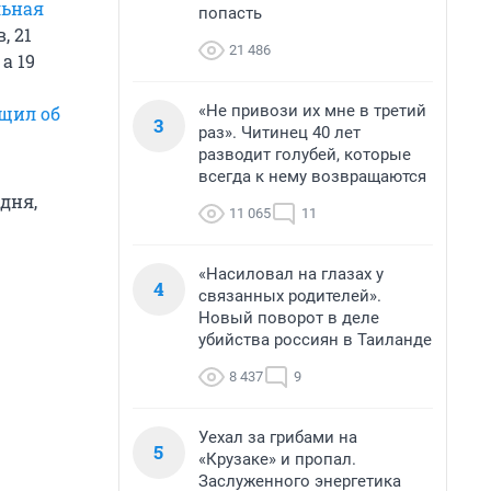
льная
попасть
, 21
21 486
, а 19
«Не привози их мне в третий
щил об
3
раз». Читинец 40 лет
разводит голубей, которые
всегда к нему возвращаются
дня,
11 065
11
«Насиловал на глазах у
4
связанных родителей».
Новый поворот в деле
убийства россиян в Таиланде
8 437
9
Уехал за грибами на
5
«Крузаке» и пропал.
Заслуженного энергетика