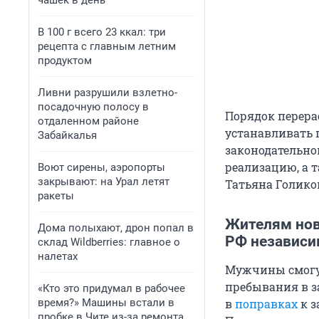
чашек в день
В 100 г всего 23 ккал: три
рецепта с главным летним
продуктом
Ливни разрушили взлетно-
посадочную полосу в
Порядок перера
отдаленном районе
устанавливать 
Забайкалья
законодательно
реализацию, а 
Воют сирены, аэропорты
закрывают: на Урал летят
Татьяна Голик
ракеты
Жителям нов
Дома полыхают, дрон попал в
РФ независим
склад Wildberries: главное о
налетах
Мужчины смогут
пребывания в за
«Кто это придумал в рабочее
время?» Машины встали в
в
поправках
к з
пробке в Чите из-за ремонта