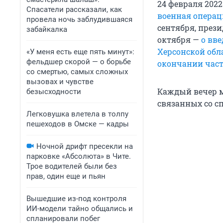
24 февраля 202
Спасатели рассказали, как
военная операц
провела ночь заблудившаяся
сентября, през
забайкалка
октября —
о вв
Херсонской обл
«У меня есть еще пять минут»:
фельдшер скорой — о борьбе
окончании час
со смертью, самых сложных
вызовах и чувстве
Каждый вечер м
безысходности
связанных со с
Легковушка влетела в толпу
пешеходов в Омске — кадры
Ночной дрифт пресекли на
парковке «Абсолюта» в Чите.
Трое водителей были без
прав, один еще и пьян
Вышедшие из-под контроля
ИИ-модели тайно общались и
спланировали побег