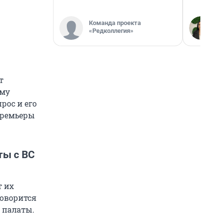
Команда проекта
«Редколлегия»
т
ому
рос и его
премьеры
ты с ВС
т их
говорится
 палаты.