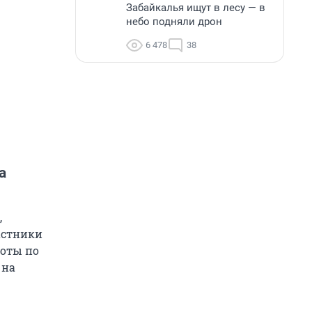
Забайкалья ищут в лесу — в
небо подняли дрон
6 478
38
а
,
астники
воты по
 на