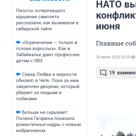
НАТО вы
Пилоты потерпевшего
конфликт
крушение самолета
рассказали, как выживали в
июня
сибирской тайге
Главные со
«Ограничения — только в
голове взрослых». Как в
Забайкалье дают профессию
20 июня 2023, 02:05
детям с ОВЗ
19
коммен
Сквер Любви и верности
обновят в Чите. Пока за ним
закреплен дворник, который
убирает за людьми и
собаками
Больше не скрывает:
Полина Гагарина показала
романтичные кадры с новым
избранником