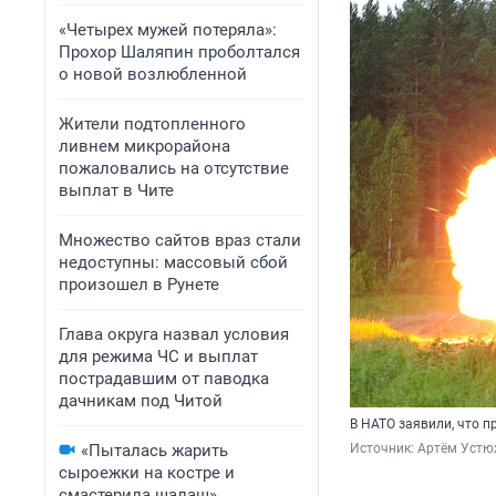
«Четырех мужей потеряла»:
Прохор Шаляпин проболтался
о новой возлюбленной
Жители подтопленного
ливнем микрорайона
пожаловались на отсутствие
выплат в Чите
Множество сайтов враз стали
недоступны: массовый сбой
произошел в Рунете
Глава округа назвал условия
для режима ЧС и выплат
пострадавшим от паводка
дачникам под Читой
В НАТО заявили, что 
«Пыталась жарить
Источник: 
Артём Устю
сыроежки на костре и
смастерила шалаш».