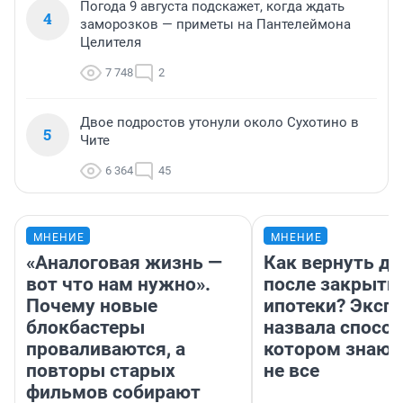
Погода 9 августа подскажет, когда ждать
4
заморозков — приметы на Пантелеймона
Целителя
7 748
2
Двое подростов утонули около Сухотино в
5
Чите
6 364
45
МНЕНИЕ
МНЕНИЕ
«Аналоговая жизнь —
Как вернуть де
вот что нам нужно».
после закрыти
Почему новые
ипотеки? Эксп
блокбастеры
назвала способ
проваливаются, а
котором знают
повторы старых
не все
фильмов собирают