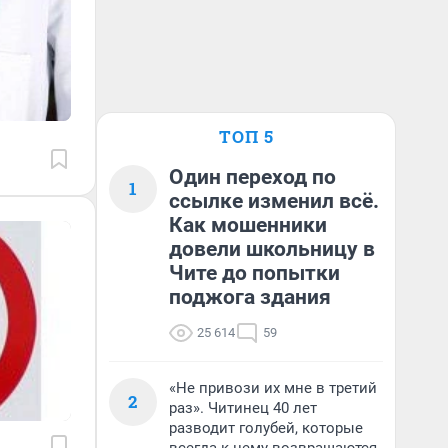
ТОП 5
Один переход по
1
ссылке изменил всё.
Как мошенники
довели школьницу в
Чите до попытки
поджога здания
25 614
59
«Не привози их мне в третий
2
раз». Читинец 40 лет
разводит голубей, которые