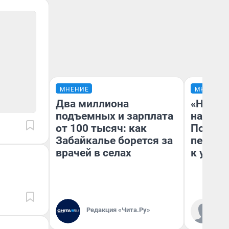
МНЕНИЕ
МНЕНИЕ
Два миллиона
«Надо 
подъемных и зарплата
надо н
от 100 тысяч: как
Почему
Забайкалье борется за
перест
врачей в селах
к успех
Редакция «Чита.Ру»
Ст