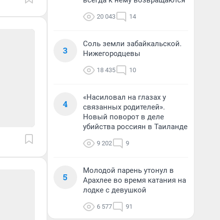
всегда к нему возвращаются
20 043
14
Соль земли забайкальской.
3
Нижегородцевы
18 435
10
«Насиловал на глазах у
4
связанных родителей».
Новый поворот в деле
убийства россиян в Таиланде
9 202
9
Молодой парень утонул в
5
Арахлее во время катания на
лодке с девушкой
6 577
91