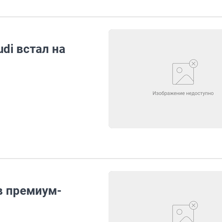
di встал на
в премиум-