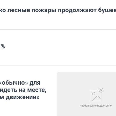
ако лесные пожары продолжают буше
2%
 «обычно» для
идеть на месте,
ом движении»