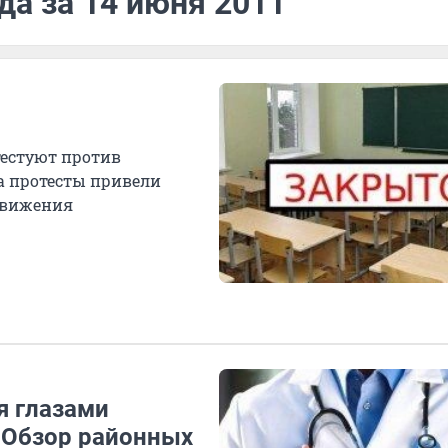
да за 14 июня 2011
тестуют против
а протесты привели
 движения
я глазами
 Обзор районных