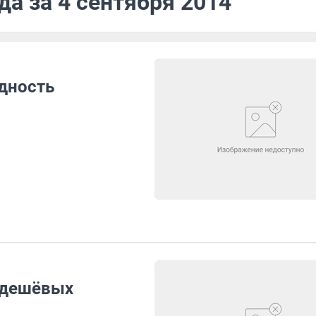
да за 4 сентября 2014
одность
 дешёвых