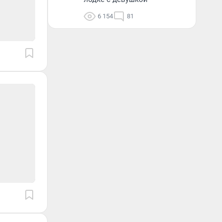
6 154
81