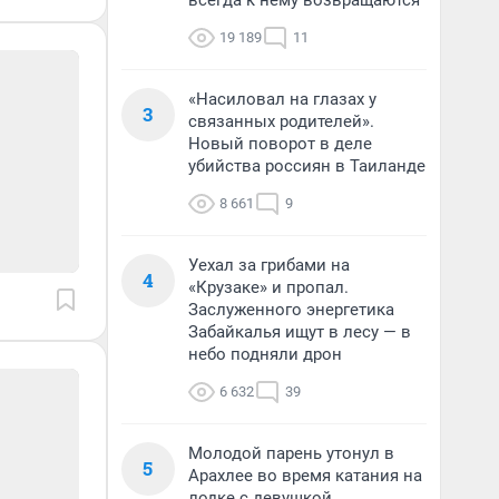
всегда к нему возвращаются
19 189
11
«Насиловал на глазах у
3
связанных родителей».
Новый поворот в деле
убийства россиян в Таиланде
8 661
9
Уехал за грибами на
4
«Крузаке» и пропал.
Заслуженного энергетика
Забайкалья ищут в лесу — в
небо подняли дрон
6 632
39
Молодой парень утонул в
5
Арахлее во время катания на
лодке с девушкой