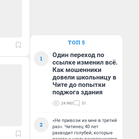
ТОП 5
Один переход по
1
ссылке изменил всё.
Как мошенники
довели школьницу в
Чите до попытки
поджога здания
24 960
51
«Не привози их мне в третий
2
раз». Читинец 40 лет
разводит голубей, которые