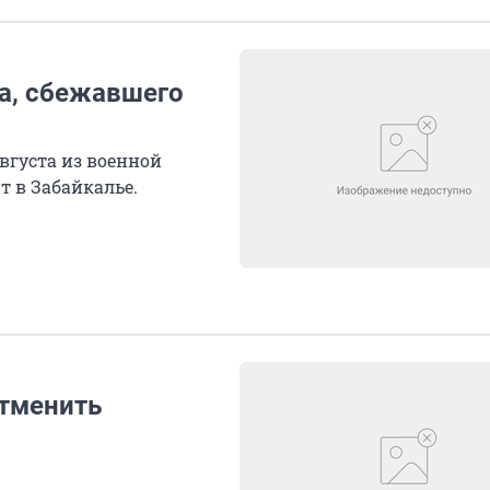
а, сбежавшего
вгуста из военной
т в Забайкалье.
отменить