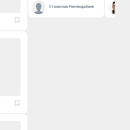
Станислав Ринчиндабаев
На