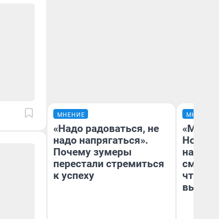
МНЕНИЕ
МНЕНИЕ
«Надо радоваться, не
«Мы ви
надо напрягаться».
Нолана
Почему зумеры
настро
перестали стремиться
смотре
к успеху
чтобы 
выгляд