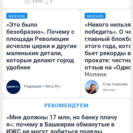
5 910
4
МНЕНИЕ
МНЕНИЕ
«Это было
«Никого нельзя
безобразно». Почему с
победить». О ч
площади Революции
главный блокба
исчезли цирки и другие
этого года, кот
маленькие детали,
бьет рекорды в
которые делают город
прокате: честн
удобнее
отзыв на «Одис
Нолана
Стас Соколов
Редакция «Чита.Ру»
Эксперт
РЕКОМЕНДУЕМ
«Мне должны 17 млн, но банку плачу
я»: почему в Башкирии обманутые в
ИЖС не могут добиться правды