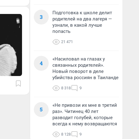
Подготовка к школе делит
3
родителей на два лагеря —
узнали, в какой лучше
попасть
21 471
«Насиловал на глазах у
4
связанных родителей».
Новый поворот в деле
убийства россиян в Таиланде
8 318
9
«Не привози их мне в третий
5
раз». Читинец 40 лет
разводит голубей, которые
всегда к нему возвращаются
8 128
9