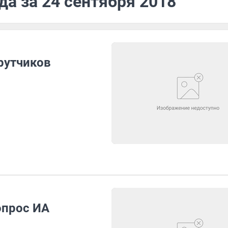
да за 24 сентября 2018
рутчиков
опрос ИА