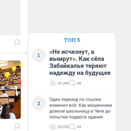
ТОП 5
«Не исчезнут, а
1
вымрут». Как сёла
Забайкалья теряют
надежду на будущее
26 399
48
Один переход по ссылке
2
изменил всё. Как мошенники
довели школьницу в Чите до
попытки поджога здания
24 550
44