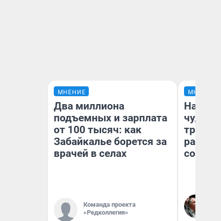
МНЕНИЕ
МНЕНИЕ
Два миллиона
Наслед
подъемных и зарплата
чудом 
от 100 тысяч: как
трансп
Забайкалье борется за
разнес
врачей в селах
советс
Ол
Команда проекта
Бл
вл
«Редколлегия»
би