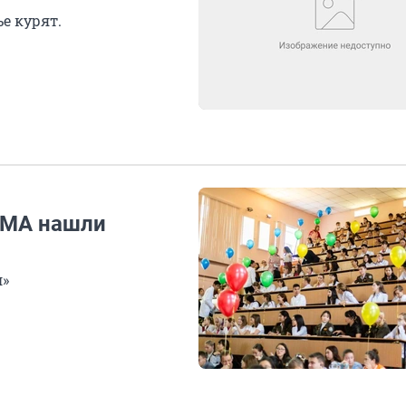
е курят.
ГМА нашли
л»