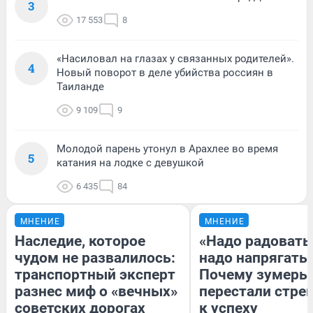
3
17 553
8
«Насиловал на глазах у связанных родителей».
4
Новый поворот в деле убийства россиян в
Таиланде
9 109
9
Молодой парень утонул в Арахлее во время
5
катания на лодке с девушкой
6 435
84
МНЕНИЕ
МНЕНИЕ
Наследие, которое
«Надо радоватьс
чудом не развалилось:
надо напрягатьс
транспортный эксперт
Почему зумеры
разнес миф о «вечных»
перестали стре
советских дорогах
к успеху