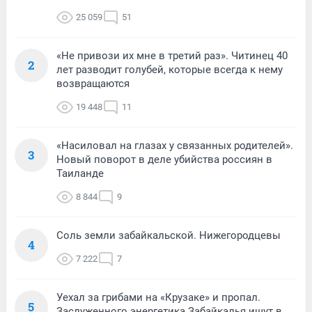
25 059
51
«Не привози их мне в третий раз». Читинец 40
2
лет разводит голубей, которые всегда к нему
возвращаются
19 448
11
«Насиловал на глазах у связанных родителей».
3
Новый поворот в деле убийства россиян в
Таиланде
8 844
9
Соль земли забайкальской. Нижегородцевы
4
7 222
7
Уехал за грибами на «Крузаке» и пропал.
5
Заслуженного энергетика Забайкалья ищут в