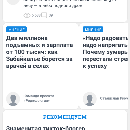
лесу — в небо подняли дрон
6 688
39
МНЕНИЕ
МНЕНИЕ
Два миллиона
«Надо радоватьс
подъемных и зарплата
надо напрягатьс
от 100 тысяч: как
Почему зумеры
Забайкалье борется за
перестали стре
врачей в селах
к успеху
Команда проекта
Станислав Ринч
«Редколлегия»
РЕКОМЕНДУЕМ
Знаменитая тикток-блогер,