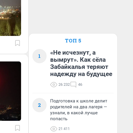
ТОП 5
«Не исчезнут, а
1
вымрут». Как сёла
Забайкалья теряют
надежду на будущее
26 232
46
Подготовка к школе делит
2
родителей на два лагеря —
узнали, в какой лучше
попасть
21 411