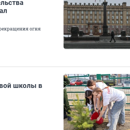
ельства
ал
прекращения огня
овой школы в