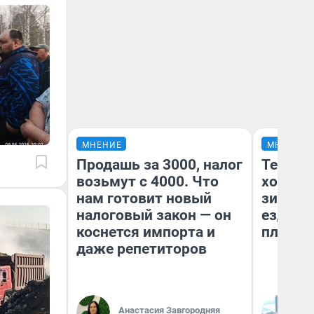
МНЕНИЕ
МНЕНИЕ
Продашь за 3000, налог
Тепло 
возьмут с 4000. Что
холодн
нам готовит новый
зимой.
налоговый закон — он
ездит н
коснется импорта и
плюсы 
даже репетиторов
Анастасия Завгородняя
Д