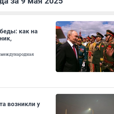
да за 9 мая 2025
беды: как на
ник,
а международная
а возникли у