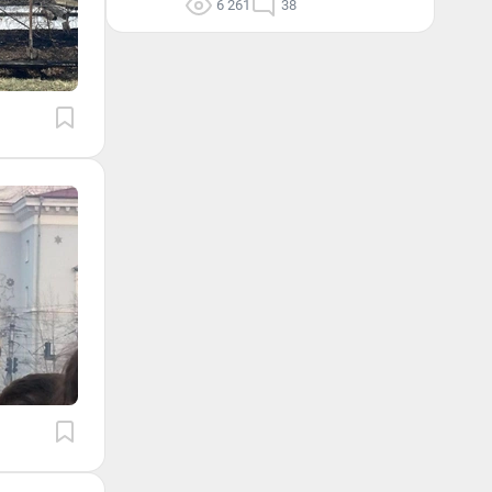
6 261
38