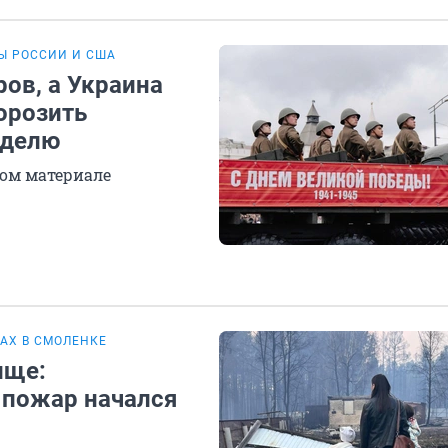
Ы РОССИИ И США
ов, а Украина
орозить
еделю
ом материале
АХ В СМОЛЕНКЕ
ище:
 пожар начался