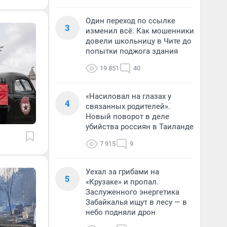
Один переход по ссылке
3
изменил всё. Как мошенники
довели школьницу в Чите до
попытки поджога здания
19 851
40
«Насиловал на глазах у
4
связанных родителей».
Новый поворот в деле
убийства россиян в Таиланде
7 915
9
Уехал за грибами на
5
«Крузаке» и пропал.
Заслуженного энергетика
Забайкалья ищут в лесу — в
небо подняли дрон