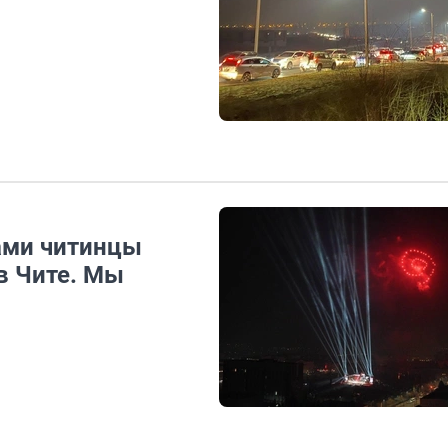
ами читинцы
в Чите. Мы