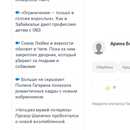
«Ограничения — только в
голове взрослых». Как в
Забайкалье дают профессию
детям с ОВЗ
Сквер Любви и верности
Арина 
обновят в Чите. Пока за ним
закреплен дворник, который
убирает за людьми и
собаками
Сбербанк
Кре
Больше не скрывает:
Полина Гагарина показала
0
романтичные кадры с новым
избранником
Увидели опечатку? В
«Четырех мужей потеряла»:
Прохор Шаляпин проболтался
о новой возлюбленной