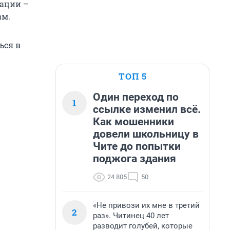
зации –
ам.
ься в
ТОП 5
Один переход по
1
ссылке изменил всё.
Как мошенники
довели школьницу в
Чите до попытки
поджога здания
24 805
50
«Не привози их мне в третий
2
раз». Читинец 40 лет
разводит голубей, которые