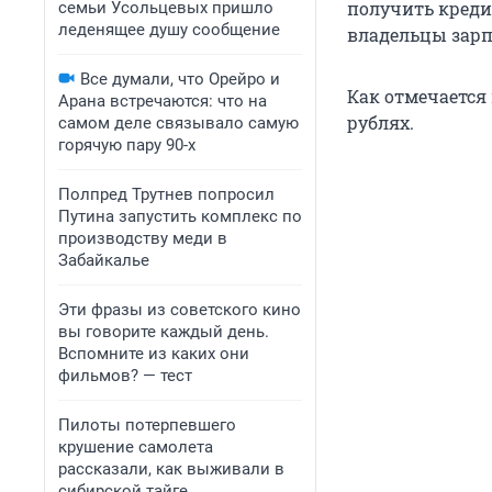
получить креди
семьи Усольцевых пришло
леденящее душу сообщение
владельцы зарп
Все думали, что Орейро и
Как отмечается
Арана встречаются: что на
рублях.
самом деле связывало самую
горячую пару 90-х
Полпред Трутнев попросил
Путина запустить комплекс по
производству меди в
Забайкалье
Эти фразы из советского кино
вы говорите каждый день.
Вспомните из каких они
фильмов? — тест
Пилоты потерпевшего
крушение самолета
рассказали, как выживали в
сибирской тайге