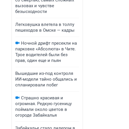
со смертью, самых сложных
вызовах и чувстве
безысходности
Легковушка влетела в толпу
пешеходов в Омске — кадры
Ночной дрифт пресекли на
парковке «Абсолюта» в Чите.
Трое водителей были без
прав, один еще и пьян
Вышедшие из-под контроля
ИИ-модели тайно общались и
спланировали побег
Страшно красивая и
огромная. Редкую гусеницу
поймали около цветов в
огороде Забайкалья
Забайкалье стало лидером в