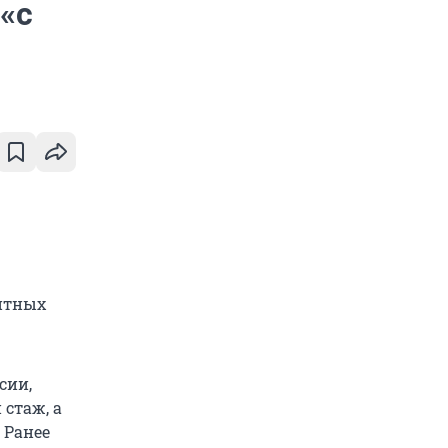
«с
итных
сии,
стаж, а
 Ранее