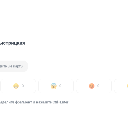
Быстрицкая
дитные карты
0
0
0
ыделите фрагмент и нажмите Ctrl+Enter