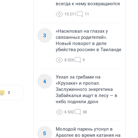
всегда к нему возвращаются
15 211
11
«Насиловал на глазах у
3
связанных родителей».
Новый поворот в деле
убийства россиян в Таиланде
8 526
9
Уехал за грибами на
4
«Крузаке» и пропал.
Заслуженного энергетика
0
Забайкалья ищут в лесу — в
небо подняли дрон
6 532
38
Молодой парень утонул в
5
Арахлее во время катания на