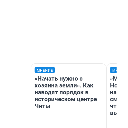
МНЕНИЕ
МНЕНИ
«Начать нужно с
«Мы в
хозяина земли». Как
Нолан
наводят порядок в
настр
историческом центре
смотр
Читы
чтобы
выгля