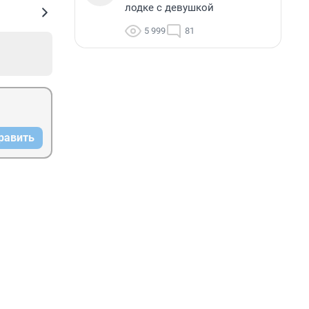
лодке с девушкой
5 999
81
равить