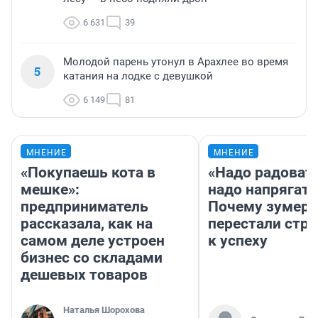
6 631
39
Молодой парень утонул в Арахлее во время
5
катания на лодке с девушкой
6 149
81
МНЕНИЕ
МНЕНИЕ
«Покупаешь кота в
«Надо радовать
мешке»:
надо напрягать
предприниматель
Почему зумер
рассказала, как на
перестали стр
самом деле устроен
к успеху
бизнес со складами
дешевых товаров
Наталья Шорохова