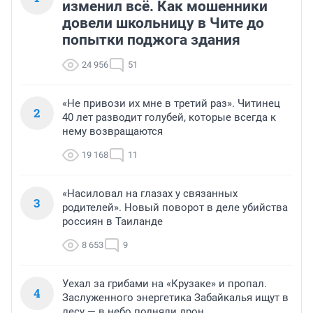
изменил всё. Как мошенники
довели школьницу в Чите до
попытки поджога здания
24 956
51
«Не привози их мне в третий раз». Читинец
2
40 лет разводит голубей, которые всегда к
нему возвращаются
19 168
11
«Насиловал на глазах у связанных
3
родителей». Новый поворот в деле убийства
россиян в Таиланде
8 653
9
Уехал за грибами на «Крузаке» и пропал.
4
Заслуженного энергетика Забайкалья ищут в
лесу — в небо подняли дрон