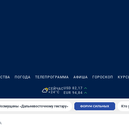
СТВА
ПОГОДА
ТЕЛЕПРОГРАММА
АФИША
ГОРОСКОП
КУРС
USD 82,17
СЕЙЧАС
+24°C
EUR 94,84
Возмущены «Дальневосточному гектару»
Кто 
А