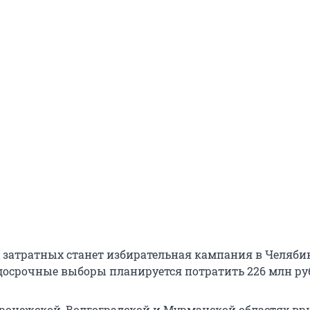
 затратных станет избирательная кампания в Челяби
а досрочные выборы планируется потратить 226 млн ру
оронежской, Волгоградской и Мурманской областях вр