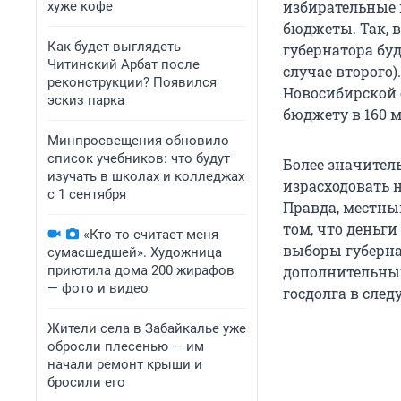
избирательные 
хуже кофе
бюджеты. Так, 
Как будет выглядеть
губернатора буд
Читинский Арбат после
случае второго
реконструкции? Появился
Новосибирской 
эскиз парка
бюджету в 160 м
Минпросвещения обновило
список учебников: что будут
Более значител
изучать в школах и колледжах
израсходовать 
с 1 сентября
Правда, местны
том, что деньги
«Кто-то считает меня
выборы губернат
сумасшедшей». Художница
приютила дома 200 жирафов
дополнительных
— фото и видео
госдолга в след
Жители села в Забайкалье уже
обросли плесенью — им
начали ремонт крыши и
бросили его