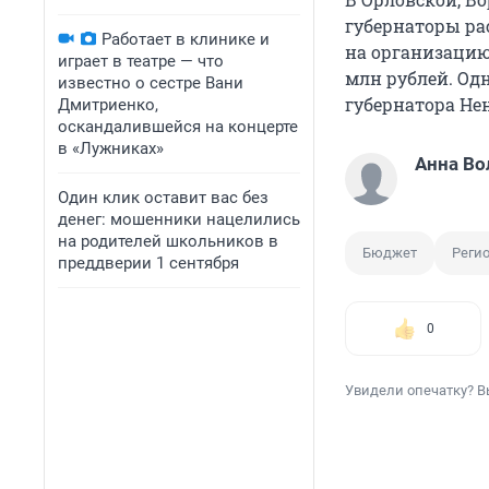
губернаторы ра
Работает в клинике и
на организацию
играет в театре — что
млн рублей. О
известно о сестре Вани
губернатора Не
Дмитриенко,
оскандалившейся на концерте
в «Лужниках»
Анна Во
Один клик оставит вас без
денег: мошенники нацелились
на родителей школьников в
Бюджет
Реги
преддверии 1 сентября
0
Увидели опечатку? В