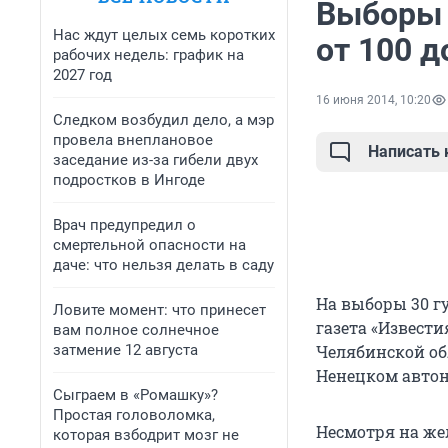
Выборы 
Нас ждут целых семь коротких
от 100 д
рабочих недель: график на
2027 год
16 июня 2014, 10:20
Следком возбудил дело, а мэр
провела внеплановое
Написать
заседание из-за гибели двух
подростков в Ингоде
Врач предупредил о
смертельной опасности на
даче: что нельзя делать в саду
На выборы 30 г
Ловите момент: что принесет
газета «Извест
вам полное солнечное
затмение 12 августа
Челябинской об
Ненецком автон
Сыграем в «Ромашку»?
Простая головоломка,
Несмотря на же
которая взбодрит мозг не