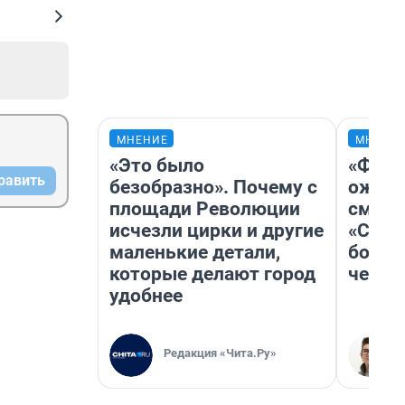
МНЕНИЕ
МНЕНИ
«Это было
«Фина
равить
безобразно». Почему с
ожида
площади Революции
смотр
исчезли цирки и другие
«Стар
маленькие детали,
больш
которые делают город
честн
удобнее
Редакция «Чита.Ру»