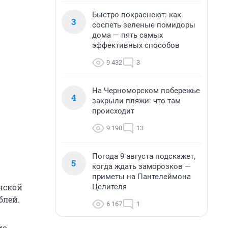
Быстро покраснеют: как
3
соспеть зеленые помидоры
дома — пять самых
эффективных способов
9 432
3
На Черноморском побережье
4
закрыли пляжи: что там
происходит
9 190
13
Погода 9 августа подскажет,
5
когда ждать заморозков —
приметы на Пантелеймона
нской
Целителя
блей.
6 167
1
ио