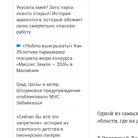
Укусила змея? Зато паука
нового открыл! История
арахнолога, который обожает
свою смертельно опасную
работу
«Люблю выигрывать!» Как
39-летняя парикмахер
покорила жюри конкурса
«Миссис Земля — 2026» в
Малайзии
Град, грозы и ветер.
Штормовое предупреждение
опубликовало МЧС
Забайкалья
Одной из самых
«Сейчас бы всё это
области, где н
запретили»: истории из
советского детства в
пионерских лагерях
В Орловской, В