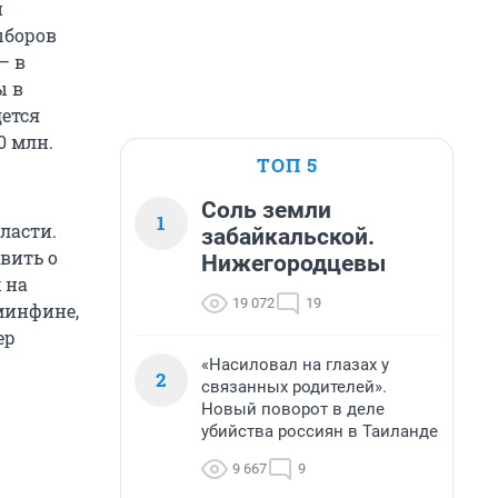
и
ыборов
– в
ы в
дется
0 млн.
ТОП 5
Соль земли
1
ласти.
забайкальской.
вить о
Нижегородцевы
 на
19 072
19
 минфине,
ер
«Насиловал на глазах у
2
связанных родителей».
Новый поворот в деле
убийства россиян в Таиланде
9 667
9