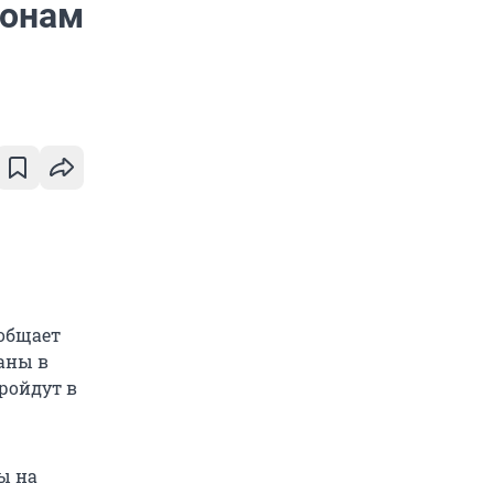
ионам
ообщает
аны в
ройдут в
ы на