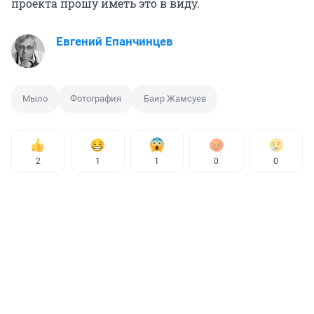
проекта прошу иметь это в виду.
Евгений Епанчинцев
Мыло
Фотография
Баир Жамсуев
2
1
1
0
0