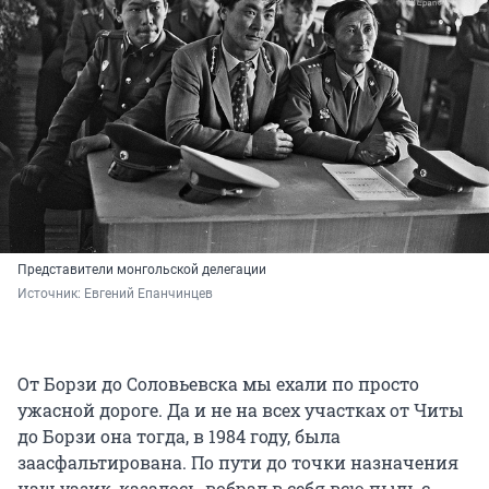
Представители монгольской делегации
Источник: 
Евгений Епанчинцев
От Борзи до Соловьевска мы ехали по просто
ужасной дороге. Да и не на всех участках от Читы
до Борзи она тогда, в 1984 году, была
заасфальтирована. По пути до точки назначения
наш уазик, казалось, вобрал в себя всю пыль с