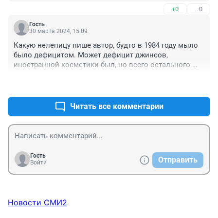
+0
–0
Гость
30 марта 2024, 15:09
Какую нелепицу пише автор, будто в 1984 году мыло 
было дефицитом. Может дефицит джинсов, 
иностранной косметики был, но всего остального 
было в достатке. 

+2
–0
. Цензуры нет, вот и пишут всё что взбредёт в голову !
Читать все комментарии
Гость
Отправить
Войти
Новости СМИ2