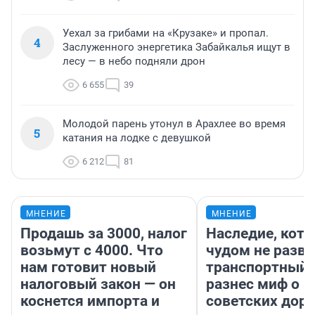
Уехал за грибами на «Крузаке» и пропал.
4
Заслуженного энергетика Забайкалья ищут в
лесу — в небо подняли дрон
6 655
39
Молодой парень утонул в Арахлее во время
5
катания на лодке с девушкой
6 212
81
МНЕНИЕ
МНЕНИЕ
Продашь за 3000, налог
Наследие, кото
возьмут с 4000. Что
чудом не разва
нам готовит новый
транспортный 
налоговый закон — он
разнес миф о 
коснется импорта и
советских доро