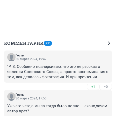
КОММЕНТАРИИ
22
Гость
30 марта 2024, 19:42
"P. S. Особенно подчеркиваю, что это не рассказ о 
явлении Советского Союза, а просто воспоминания о 
том, как делалась фотография. И при прочтении 
последующих материалов из проекта прошу иметь 
+1
–0
это в виду."

Вот это и есть попытка автора подготовить 
Гость
переобувание!!!
30 марта 2024, 17:50
Уж чего-чего,а мыла тогда было полно. Неясно,зачем 
автор врёт?