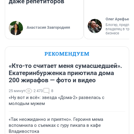
даже репетиторов
Олег Арефьев
Блогер, предпри
Анастасия Завгородняя
владелец в тра
бизнесе
РЕКОМЕНДУЕМ
«Кто-то считает меня сумасшедшей».
Екатеринбурженка приютила дома
200 жирафов — фото и видео
25 минут
2 473
8
«Ну вот и всё»: звезда «Дома-2» развелась с
молодым мужем
«Так неожиданно и приятно». Героиня мема
вспомнила о съемках с гуру пикапа в кафе
Владивостока