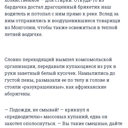
бардачка достал драгоценный брикетик наш
водитель и потопал с ним прямо к реке. Вслед за
ним отправились и воодушевившиеся товарищи
из Монголии, чтобы также освежиться в теплой
летней водичке.
Словно переходящий вымпел комсомольской
организации, передавали купающиеся из рук в
руки заветный белый кусочек. Намылились до
густой пены, размазали ее по телу и голове и
стояли «разукрашенные», как африканские
аборигены.
— Подожди, не смывай! — крикнул я
«предводителю» массовых купаний, едва он
захотел ополоснуться. — Вы такие смешные, дайте