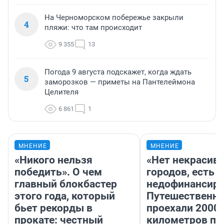
На Черноморском побережье закрыли
4
пляжи: что там происходит
9 355
13
Погода 9 августа подскажет, когда ждать
5
заморозков — приметы на Пантелеймона
Целителя
6 861
1
МНЕНИЕ
МНЕНИЕ
«Никого нельзя
«Нет некрасив
победить». О чем
городов, есть
главный блокбастер
недофинансиро
этого года, который
Путешественн
бьет рекорды в
проехали 2000
прокате: честный
километров по 