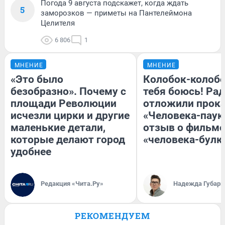
Погода 9 августа подскажет, когда ждать
5
заморозков — приметы на Пантелеймона
Целителя
6 806
1
МНЕНИЕ
МНЕНИЕ
«Это было
Колобок-колобо
безобразно». Почему с
тебя боюсь! Рад
площади Революции
отложили прок
исчезли цирки и другие
«Человека-паук
маленькие детали,
отзыв о фильме
которые делают город
«человека-булк
удобнее
Редакция «Чита.Ру»
Надежда Губарь
РЕКОМЕНДУЕМ