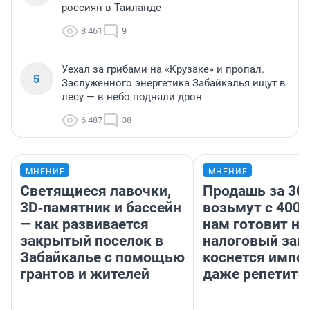
россиян в Таиланде
8 461
9
Уехал за грибами на «Крузаке» и пропал.
5
Заслуженного энергетика Забайкалья ищут в
лесу — в небо подняли дрон
6 487
38
МНЕНИЕ
МНЕНИЕ
Светящиеся лавочки,
Продашь за 300
3D‑памятник и бассейн
возьмут с 4000
— как развивается
нам готовит н
закрытый поселок в
налоговый зако
Забайкалье с помощью
коснется импор
грантов и жителей
даже репетито