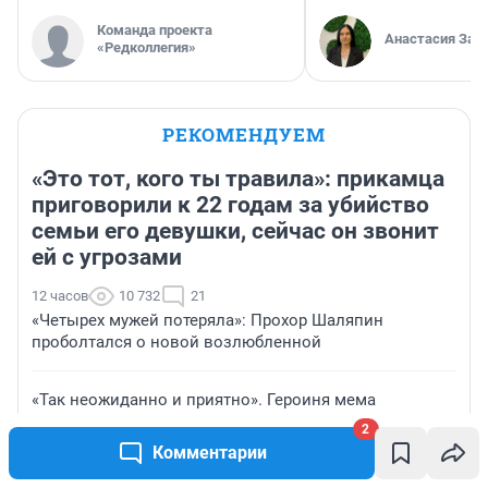
Команда проекта
Анастасия Зав
«Редколлегия»
РЕКОМЕНДУЕМ
«Это тот, кого ты травила»: прикамца
приговорили к 22 годам за убийство
семьи его девушки, сейчас он звонит
ей с угрозами
12 часов
10 732
21
«Четырех мужей потеряла»: Прохор Шаляпин
проболтался о новой возлюбленной
«Так неожиданно и приятно». Героиня мема
вспомнила о съемках с гуру пикапа в кафе
2
Владивостока
Комментарии