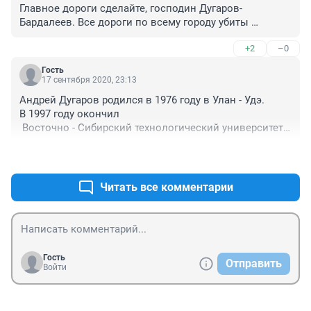
Главное дороги сделайте, господин Дугаров-
Бардалеев. Все дороги по всему городу убиты 
напрочь, особенно после раскопок! 
+2
–0
Гость
17 сентября 2020, 23:13
Андрей Дугаров родился в 1976 году в Улан - Удэ. 
В 1997 году окончил
 Восточно - Сибирский технологический университет 
по специальности "Автомобиль и автомобильное 
+4
–0
хозяйство". Работал в строительных коммерческих 
структурах на руководящих должностях. В марте 2020 
года возглавил управление дорожного строительства 
Читать все комментарии
городской администрации. За четыре месяца работы 
на этом посту отметился резкой критикой в адрес 
подрядчиков, которые выполняли дорожные работы 
по муниципальным контрактам.
Гость
Отправить
Войти