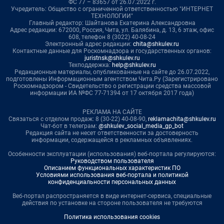
ФС 77 – 83657 от 26.07.2022 г.
Учредитель: Общество с ограниченной ответственностью "ИНТЕРНЕТ
ТЕХНОЛОГИИ"
Главный редактор: Шайтанова Екатерина Александровна
Адрес редакции: 672000, Россия, Чита, ул. Балябина, д. 13, 6 этаж, офис
608, телефон 8 (3022) 40-08-24
Электронный адрес редакции:
chita@shkulev.ru
Контактные данные для Роскомнадзора и государственных органов:
juristnsk@shkulev.ru
Техподдержка:
help@shkulev.ru
Редакционные материалы, опубликованные на сайте до 26.07.2022,
подготовлены Информационным агентством Чита.Ру (Зарегистрировано
Роскомнадзором - Свидетельство о регистрации средства массовой
информации ИА №ФС 77-71394 от 17 октября 2017 года)
РЕКЛАМА НА САЙТЕ
Связаться с отделом продаж: 8 (30-22) 40-08-90,
reklamachita@shkulev.ru
Чат-бот в телеграм:
@shkulev_social_media_gp_bot
Редакция сайта не несет ответственности за достоверность
информации, содержащейся в рекламных объявлениях.
Особенности эксплуатации (использования) веб-портала регулируются:
Руководством пользователя
Описанием функциональных характеристик ПО
Условиями использования веб-портала и политикой
конфиденциальности персональных данных
Веб-портал распространяется в виде интернет-сервиса, специальные
действия по установке на стороне пользователя не требуются
Политика использования cookies