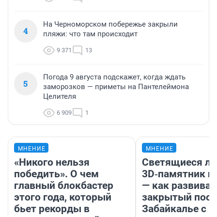
На Черноморском побережье закрыли
4
пляжи: что там происходит
9 371
13
Погода 9 августа подскажет, когда ждать
5
заморозков — приметы на Пантелеймона
Целителя
6 909
1
МНЕНИЕ
МНЕНИЕ
«Никого нельзя
Светящиеся ла
победить». О чем
3D‑памятник и
главный блокбастер
— как развивае
этого года, который
закрытый посе
бьет рекорды в
Забайкалье с 