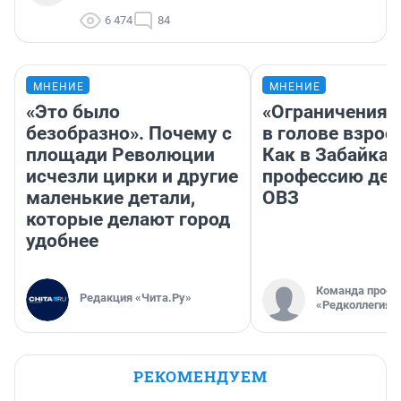
6 474
84
МНЕНИЕ
МНЕНИЕ
«Это было
«Ограничения 
безобразно». Почему с
в голове взрос
площади Революции
Как в Забайка
исчезли цирки и другие
профессию дет
маленькие детали,
ОВЗ
которые делают город
удобнее
Команда проек
Редакция «Чита.Ру»
«Редколлегия»
РЕКОМЕНДУЕМ