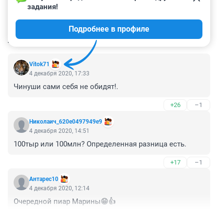
задания!
Подробнее в профиле
КОММЕНТАРИИ
7
Vitok71
4 декабря 2020, 17:33
Чинуши сами себя не обидят!.
+26
–1
Николаич_620e0497949e9
4 декабря 2020, 14:51
100тыр или 100млн? Определенная разница есть.
+17
–1
Антарес10
4 декабря 2020, 12:14
Очередной пиар Марины😁👍