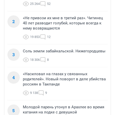
25 264
52
«Не привози их мне в третий раз». Читинец
2
40 лет разводит голубей, которые всегда к
нему возвращаются
19 853
12
Соль земли забайкальской. Нижегородцевы
3
18 306
8
«Насиловал на глазах у связанных
4
родителей». Новый поворот в деле убийства
россиян в Таиланде
9 138
9
Молодой парень утонул в Арахлее во время
5
катания на лодке с девушкой