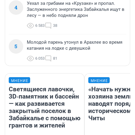
Уехал за грибами на «Крузаке» и пропал.
4
Заслуженного энергетика Забайкалья ищут в
лесу — в небо подняли дрон
6 583
38
Молодой парень утонул в Арахлее во время
5
катания на лодке с девушкой
6 053
81
МНЕНИЕ
МНЕНИЕ
Светящиеся лавочки,
«Начать нужно
3D‑памятник и бассейн
хозяина земли»
— как развивается
наводят поряд
закрытый поселок в
историческом 
Забайкалье с помощью
Читы
грантов и жителей