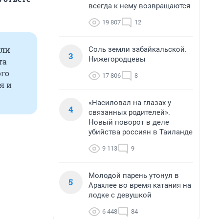
всегда к нему возвращаются
19 807
12
яли
Соль земли забайкальской.
3
Нижегородцевы
та
ого
17 806
8
я и
«Насиловал на глазах у
4
связанных родителей».
Новый поворот в деле
убийства россиян в Таиланде
9 113
9
Молодой парень утонул в
5
Арахлее во время катания на
лодке с девушкой
6 448
84