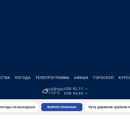
СТВА
ПОГОДА
ТЕЛЕПРОГРАММА
АФИША
ГОРОСКОП
КУРС
USD 82,17
СЕЙЧАС
+13°C
EUR 94,84
 погоды на выходные
Кучу деревьев срубили н