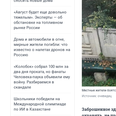
сносить новые дома
«Август будет еще довольно
тяжелым». Эксперты — об
обстановке на топливном
рынке России
Дома и автомобили в огне,
мирные жители погибли: что
известно о налетах дронов на
Россию
«Колобок» собрал 100 млн за
два дня проката, но фанаты
Человека-паука объявили ему
войну. Разбираемся в
скандале
Местные жители боятся
Источник: 
очевидец
Школьники победили на
Международной олимпиаде
Заброшенное зд
по ИИ в Казахстане
охранять, не пр