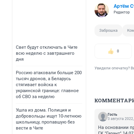
Артём 
Редактор
Заброшка
Ком
Свет будут отключать в Чите
0
всю неделю с завтрашнего
дня
Увидели опечатку? В
Россию атаковали больше 200
тысяч дронов, а Беларусь
стягивает войска к
украинской границе: главное
об СВО за неделю
КОММЕНТАР
Ушла из дома. Полиция и
Гость
добровольцы ищут 10-летнюю
3 августа 2022,
школьницу, пропавшую без
На основании пр
вести в Чите
ГК "Гарант" 14.07