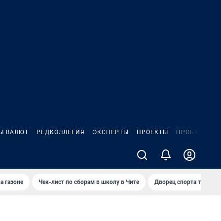
Ы ВАЛЮТ
РЕДКОЛЛЕГИЯ
ЭКСПЕРТЫ
ПРОЕКТЫ
ПРОБКИ
ИГ
а газоне
Чек-лист по сборам в школу в Чите
Дворец спорта требую