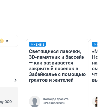
0
МНЕНИЕ
МНЕНИ
Светящиеся лавочки,
«Мы в
3D‑памятник и бассейн
Нолан
— как развивается
настр
закрытый поселок в
смотр
Забайкалье с помощью
чтобы
грантов и жителей
выгля
Команда проекта
ду ООО 
«Редколлегия»