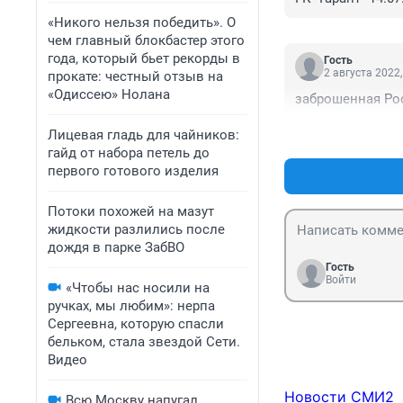
«Никого нельзя победить». О
чем главный блокбастер этого
года, который бьет рекорды в
Гость
2 августа 2022,
прокате: честный отзыв на
«Одиссею» Нолана
заброшенная Ро
Лицевая гладь для чайников:
гайд от набора петель до
первого готового изделия
Потоки похожей на мазут
жидкости разлились после
дождя в парке ЗабВО
Гость
Войти
«Чтобы нас носили на
ручках, мы любим»: нерпа
Сергеевна, которую спасли
бельком, стала звездой Сети.
Видео
Новости СМИ2
Всю Москву напугал