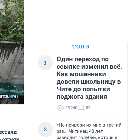
ТОП 5
Один переход по
1
ссылке изменил всё.
Как мошенники
довели школьницу в
Чите до попытки
поджога здания
25 240
52
«Не привози их мне в третий
2
раз». Читинец 40 лет
рестали
разводит голубей, которые
в ответе