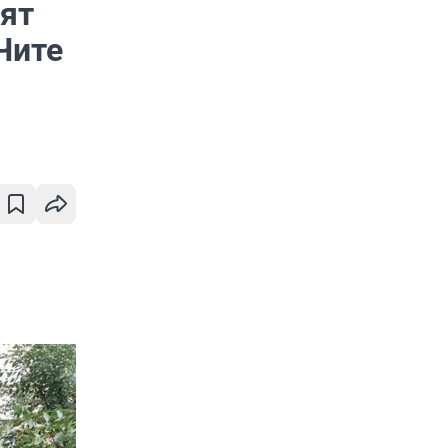
ят
Чите