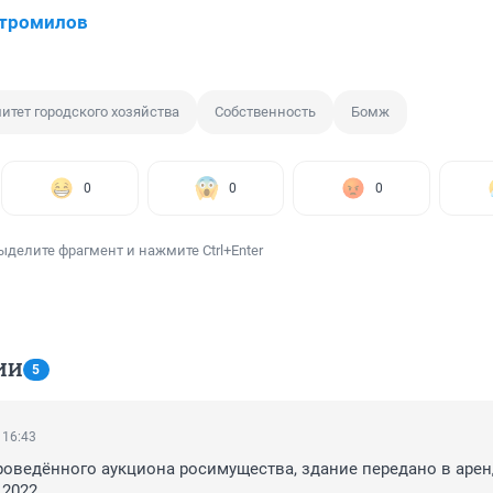
Стромилов
итет городского хозяйства
Собственность
Бомж
0
0
0
ыделите фрагмент и нажмите Ctrl+Enter
ИИ
5
 16:43
оведённого аукциона росимущества, здание передано в арен
.2022