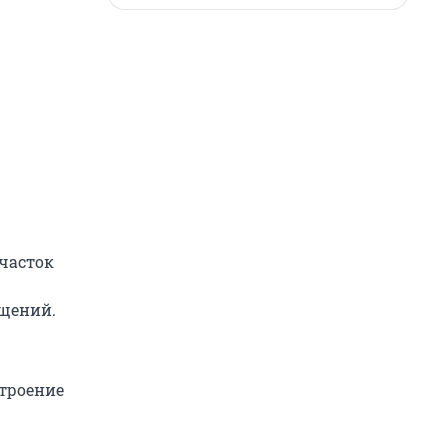
часток
щений.
строение