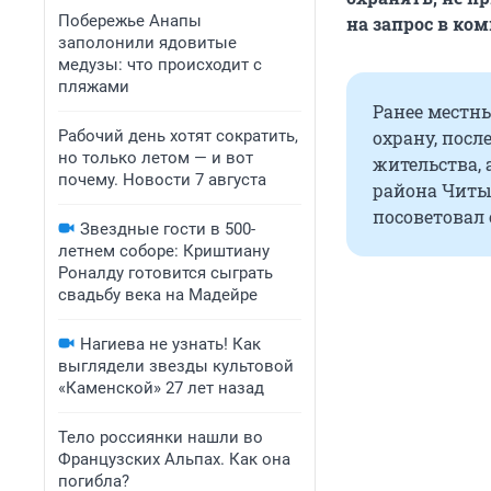
Побережье Анапы
на запрос в ко
заполонили ядовитые
медузы: что происходит с
пляжами
Ранее местн
Рабочий день хотят сократить,
охрану, посл
но только летом — и вот
жительства, 
почему. Новости 7 августа
района Читы
посоветовал
Звездные гости в 500-
летнем соборе: Криштиану
Роналду готовится сыграть
свадьбу века на Мадейре
Нагиева не узнать! Как
выглядели звезды культовой
«Каменской» 27 лет назад
Тело россиянки нашли во
Французских Альпах. Как она
погибла?