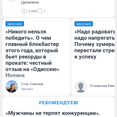
Целителя
6 849
1
МНЕНИЕ
МНЕНИЕ
«Никого нельзя
«Надо радоватьс
победить». О чем
надо напрягатьс
главный блокбастер
Почему зумеры
этого года, который
перестали стре
бьет рекорды в
к успеху
прокате: честный
отзыв на «Одиссею»
Нолана
Стас Соколов
Станислав Ринч
Эксперт
РЕКОМЕНДУЕМ
«Мужчины не терпят конкуренции».