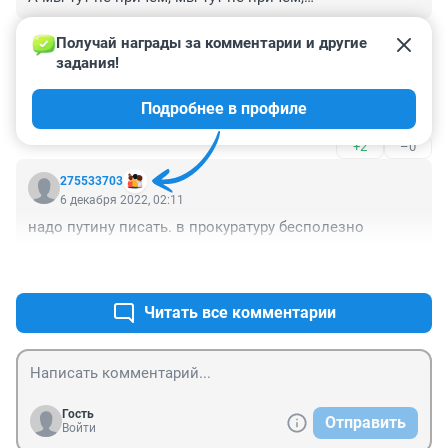
Кушаем мацу и играемся с мячом."
+0
–0
Получай награды за комментарии и другие 
задания!
Гость
6 декабря 2022, 08:56
Подробнее в профиле
Это наверное "замерзающая" еврОПА???)))))
+2
–0
275533703
6 декабря 2022, 02:11
надо путину писать. в прокуратуру бесполезно
+0
–1
Читать все комментарии
Гость
Отправить
Войти