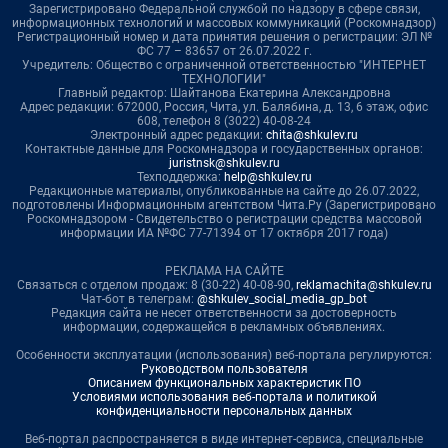
Зарегистрировано Федеральной службой по надзору в сфере связи,
информационных технологий и массовых коммуникаций (Роскомнадзор)
Регистрационный номер и дата принятия решения о регистрации: ЭЛ №
ФС 77 – 83657 от 26.07.2022 г.
Учредитель: Общество с ограниченной ответственностью "ИНТЕРНЕТ
ТЕХНОЛОГИИ"
Главный редактор: Шайтанова Екатерина Александровна
Адрес редакции: 672000, Россия, Чита, ул. Балябина, д. 13, 6 этаж, офис
608, телефон 8 (3022) 40-08-24
Электронный адрес редакции:
chita@shkulev.ru
Контактные данные для Роскомнадзора и государственных органов:
juristnsk@shkulev.ru
Техподдержка:
help@shkulev.ru
Редакционные материалы, опубликованные на сайте до 26.07.2022,
подготовлены Информационным агентством Чита.Ру (Зарегистрировано
Роскомнадзором - Свидетельство о регистрации средства массовой
информации ИА №ФС 77-71394 от 17 октября 2017 года)
РЕКЛАМА НА САЙТЕ
Связаться с отделом продаж: 8 (30-22) 40-08-90,
reklamachita@shkulev.ru
Чат-бот в телеграм:
@shkulev_social_media_gp_bot
Редакция сайта не несет ответственности за достоверность
информации, содержащейся в рекламных объявлениях.
Особенности эксплуатации (использования) веб-портала регулируются:
Руководством пользователя
Описанием функциональных характеристик ПО
Условиями использования веб-портала и политикой
конфиденциальности персональных данных
Веб-портал распространяется в виде интернет-сервиса, специальные