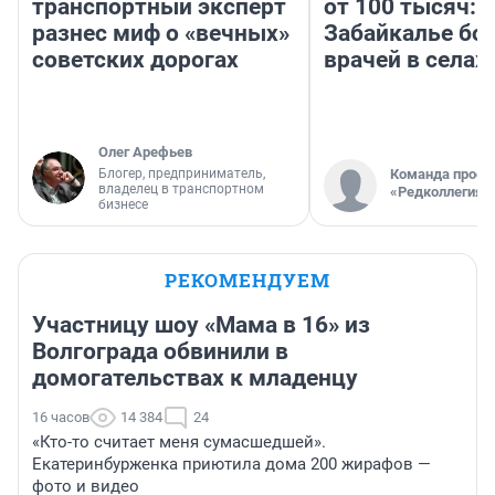
транспортный эксперт
от 100 тысяч: 
разнес миф о «вечных»
Забайкалье бор
советских дорогах
врачей в селах
Олег Арефьев
Блогер, предприниматель,
Команда проек
владелец в транспортном
«Редколлегия»
бизнесе
РЕКОМЕНДУЕМ
Участницу шоу «Мама в 16» из
Волгограда обвинили в
домогательствах к младенцу
16 часов
14 384
24
«Кто-то считает меня сумасшедшей».
Екатеринбурженка приютила дома 200 жирафов —
фото и видео