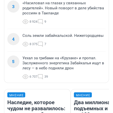
«Насиловал на глазах у связанных
3
родителей». Новый поворот в деле убийства
россиян в Таиланде
8 924
9
Соль земли забайкальской. Нижегородцевы
4
8 375
7
Уехал за грибами на «Крузаке» и пропал.
5
Заслуженного энергетика Забайкалья ищут в
лесу — в небо подняли дрон
6 707
39
МНЕНИЕ
МНЕНИЕ
Наследие, которое
Два миллиона
чудом не развалилось:
подъемных и з