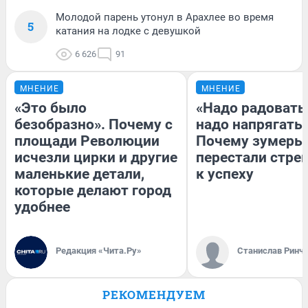
Молодой парень утонул в Арахлее во время
5
катания на лодке с девушкой
6 626
91
МНЕНИЕ
МНЕНИЕ
«Это было
«Надо радоватьс
безобразно». Почему с
надо напрягатьс
площади Революции
Почему зумеры
исчезли цирки и другие
перестали стре
маленькие детали,
к успеху
которые делают город
удобнее
Редакция «Чита.Ру»
Станислав Ринч
РЕКОМЕНДУЕМ