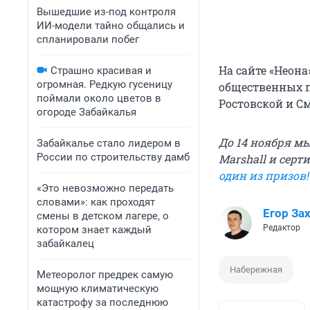
Вышедшие из-под контроля
ИИ-модели тайно общались и
спланировали побег
На сайте «Неона
Страшно красивая и
огромная. Редкую гусеницу
общественных п
поймали около цветов в
Ростовской и 
огороде Забайкалья
До 14 ноября м
Забайкалье стало лидером в
России по строительству дамб
Marshall и серт
один из призов!
«Это невозможно передать
словами»: как проходят
Егор За
смены в детском лагере, о
Редактор
котором знает каждый
забайкалец
Набережная
Метеоролог предрек самую
мощную климатическую
катастрофу за последнюю