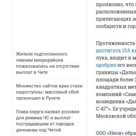
прописано, что
расположенных 
прилегающих зе
сообществ и го
Протяженность 
достигать 15,6 
Жители подтопленного
лука, входит в
ливнем микрорайона
одобрил
его вес
пожаловались на отсутствие
границы «Дальн
выплат в Чите
площади более 3
Множество сайтов враз стали
квадратных мет
недоступны: массовый сбой
компаний «Само
произошел в Рунете
возведения «Да
С-47“». Ее учре
Глава округа назвал условия
Московской обл
для режима ЧС и выплат
пострадавшим от паводка
дачникам под Читой
ООО «Неон» обра