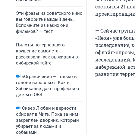
состоится 21 н
Эти фразы из советского кино
проектировщика
вы говорите каждый день.
Вспомните из каких они
— Сейчас групп
фильмов? — тест
«Неон» уже бол
исследование, 
Пилоты потерпевшего
крушение самолета
офлайн-опросы,
рассказали, как выживали в
исследований. 
сибирской тайге
набережной, вс
развития терри
«Ограничения — только в
голове взрослых». Как в
Забайкалье дают профессию
детям с ОВЗ
Сквер Любви и верности
обновят в Чите. Пока за ним
закреплен дворник, который
убирает за людьми и
собаками