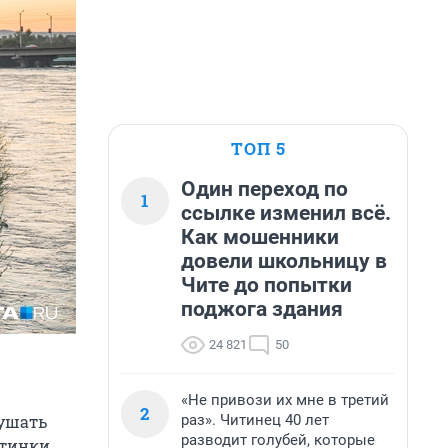
ТОП 5
Один переход по
1
ссылке изменил всё.
Как мошенники
довели школьницу в
Чите до попытки
поджога здания
24 821
50
«Не привози их мне в третий
2
раз». Читинец 40 лет
лушать
разводит голубей, которые
тинки,