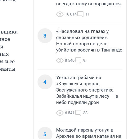
всегда к нему возвращаются
16 014
11
ровщика
«Насиловал на глазах у
3
связанных родителей».
нное
Новый поворот в деле
 и
убийства россиян в Таиланде
тных
8 540
9
ы и ее
рианты
Уехал за грибами на
4
«Крузаке» и пропал.
Заслуженного энергетика
Забайкалья ищут в лесу — в
небо подняли дрон
6 541
38
Молодой парень утонул в
5
Арахлее во время катания на