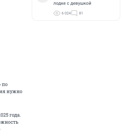
лодке с девушкой
6 024
81
» по
тия нужно
025 года.
ожность
е