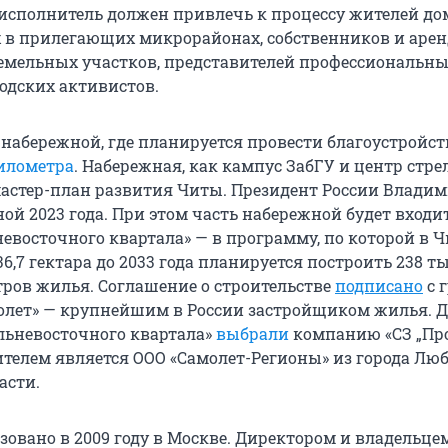
 исполнитель должен привлечь к процессу жителей до
в прилегающих микрорайонах, собственников и арен
мельных участков, представителей профессиональн
родских активистов.
набережной, где планируется провести благоустройств
километра
. Набережная, как кампус ЗабГУ и центр стре
 мастер-план развития Читы. Президент России Влади
ной 2023 года. При этом часть набережной будет входи
евосточного квартала» — в программу, по которой в Ч
6,7 гектара до 2033 года планируется построить 238 т
ров жилья. Соглашение о строительстве
подписано
с 
лет» — крупнейшим в России застройщиком жилья. 
льневосточного квартала»
выбрали
компанию «СЗ „Пр
дителем является ООО «Самолет-Регионы» из города Лю
асти.
зовано в 2009 году в Москве. Директором и владельце