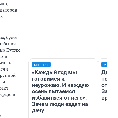
мов,
даторов
ых
о, будет
льбы из
мир Путин
ть в
ите на
МНЕНИЕ
МНЕНИ
ысяч
«Каждый год мы
Два м
группой
готовимся к
подъе
Для
неурожаю. И каждую
от 100
оект-
осень пытаемся
Забай
берцы в
избавиться от него».
враче
Зачем люди ездят на
дачу
м