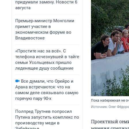
придумали замену. Новости 6
августа
Премьер‑министр Монголии
примет участие в
экономическом форуме во
Владивостоке
«Простите нас за всё». С
телефона исчезнувшей в тайге
семьи Усольцевых пришло
леденящее душу сообщение
Все думали, что Орейро и
Арана встречаются: что на
самом деле связывало самую
горячую пару 90-х
Пока набережная не оч
Источник: 
Олег Фёдоро
Полпред Трутнев попросил
Путина запустить комплекс по
Проектный семи
производству меди в
мнения специал
Забайкалье