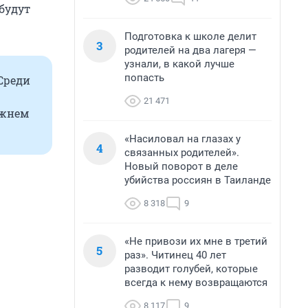
будут
Подготовка к школе делит
3
родителей на два лагеря —
узнали, в какой лучше
попасть
Среди
21 471
ижнем
«Насиловал на глазах у
4
связанных родителей».
Новый поворот в деле
убийства россиян в Таиланде
8 318
9
«Не привози их мне в третий
5
раз». Читинец 40 лет
разводит голубей, которые
всегда к нему возвращаются
8 117
9