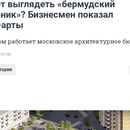
ет выглядеть «бермудский
ьник»? Бизнесмен показал
-арты
м работает московское архитектурное б
10 739
тария