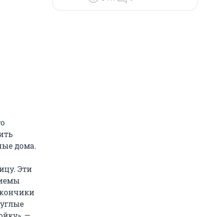
то
вить
ные дома.
ицу. Эти
риемы
лкончики
руглые
йку», —