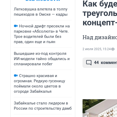
Как буд
Легковушка влетела в толпу
треугол
пешеходов в Омске — кадры
концепт
Ночной дрифт пресекли на
парковке «Абсолюта» в Чите.
Над дизайно
Трое водителей были без
прав, один еще и пьян
2 июля 2025, 15:24
Вышедшие из-под контроля
ИИ-модели тайно общались и
44
коммен
спланировали побег
Страшно красивая и
огромная. Редкую гусеницу
поймали около цветов в
огороде Забайкалья
Забайкалье стало лидером в
России по строительству дамб