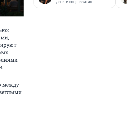
деньги соцразвития
ьно:
ыми,
нируют
рых
делиями
й.
о между
светлыми