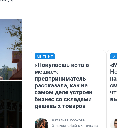
МНЕНИЕ
МНЕНИ
«Покупаешь кота в
«Мы в
мешке»:
Нолан
предприниматель
настр
рассказала, как на
смотр
самом деле устроен
чтобы
бизнес со складами
выгля
дешевых товаров
Наталья Шорохова
Открыла кофейную точку на