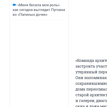
«Меня бесила моя роль»:
как сегодня выглядит Пуговка
из «Папиных дочек»
«Команда архит
застроить участ
утерянный пери
Они напоминают
сохранившимися
дома переосмыс
старой архитек
и галереи, диаг
окна и даже ме