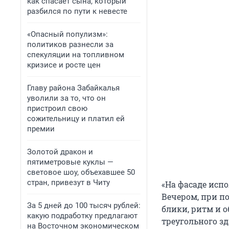
как спасает сына, который
разбился по пути к невесте
«Опасный популизм»:
политиков разнесли за
спекуляции на топливном
кризисе и росте цен
Главу района Забайкалья
уволили за то, что он
пристроил свою
сожительницу и платил ей
премии
Золотой дракон и
пятиметровые куклы —
световое шоу, объехавшее 50
стран, привезут в Читу
«На фасаде исп
Вечером, при п
За 5 дней до 100 тысяч рублей:
блики, ритм и 
какую подработку предлагают
треугольного з
на Восточном экономическом