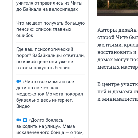
учителя отправились из Читы
до Байкала на велосипедах
Что мешает получать большую
пенсию: список главных
Авторы дизайн-
ошибок
старой Чите бы
желтыми, крас
Где ваш психологический
восстановить и
порог? Забайкальцы ответили,
домах могут по
по какой цене они уже не
местных мастер
готовы покупать бензин
«Чисто все мамы и все
В центре участ
дети на свете»: как
ней и домами с
медвежонок Момота покорил
и минималист
буквально весь интернет.
Видео
«Долго боялась
выходить на улицу». Мама
искалеченного бойца — о том,