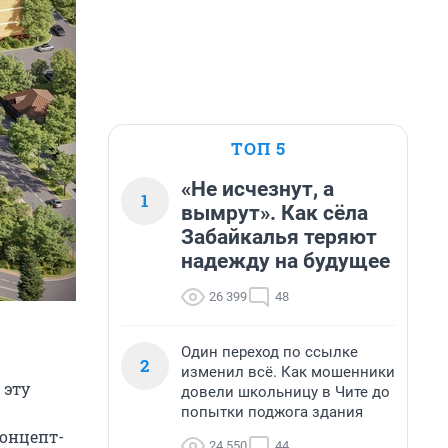
ТОП 5
«Не исчезнут, а
1
вымрут». Как сёла
Забайкалья теряют
надежду на будущее
26 399
48
Один переход по ссылке
2
изменил всё. Как мошенники
 эту
довели школьницу в Чите до
попытки поджога здания
концепт-
24 550
44