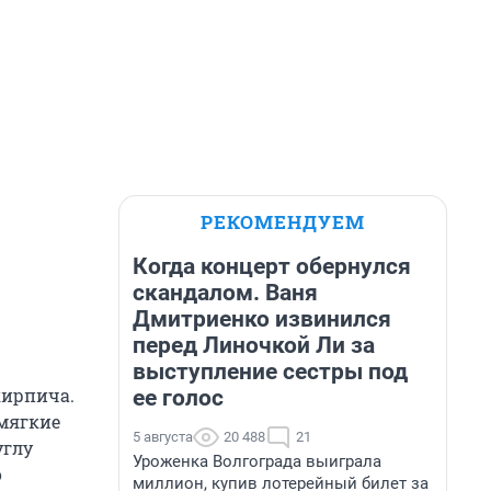
РЕКОМЕНДУЕМ
Когда концерт обернулся
скандалом. Ваня
Дмитриенко извинился
перед Линочкой Ли за
выступление сестры под
кирпича.
ее голос
 мягкие
5 августа
20 488
21
углу
Уроженка Волгограда выиграла
о
миллион, купив лотерейный билет за