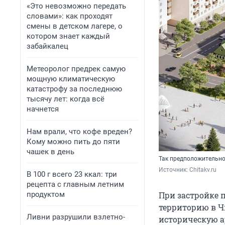
«Это невозможно передать
словами»: как проходят
смены в детском лагере, о
котором знает каждый
забайкалец
Метеоролог предрек самую
мощную климатическую
катастрофу за последнюю
тысячу лет: когда всё
начнется
Нам врали, что кофе вреден?
Кому можно пить до пяти
чашек в день
Так предположительно 
Источник: 
Chitakv.ru
В 100 г всего 23 ккал: три
рецепта с главным летним
продуктом
При застройке 
территорию в Ч
Ливни разрушили взлетно-
историческую а