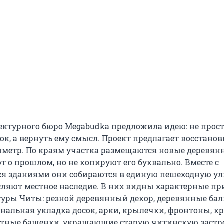
ектурного бюро Megabudka предложила идею: не прос
ок, а вернуть ему смысл. Проект предлагает восстано
метр. По краям участка размещаются новые деревян
 о прошлом, но не копируют его буквально. Вместе с
 зданиями они собираются в единую пешеходную ул
ляют местное наследие. В них видны характерные п
туры Читы: резной деревянный декор, деревянные ба
ональная укладка досок, арки, крылечки, фронтоны, к
стные башенки, украшающие старую читинскую застро