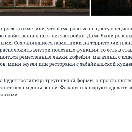
проекта отметили, что дома разные по цвету специал
ла свойственная пестрая застройка. Дома были розов
ными. Сохранившиеся памятники на территории пла
 расположить внутри полезные функции, то есть в ста
явиться ремесленные лавки, кофейни, магазины с из
ов, мини-музеи или рестораны с забайкальской кухне
ка будет гостиница треугольной формы, а пространств
танет пешеходной зоной. Фасады планируют сделать 
ичными.