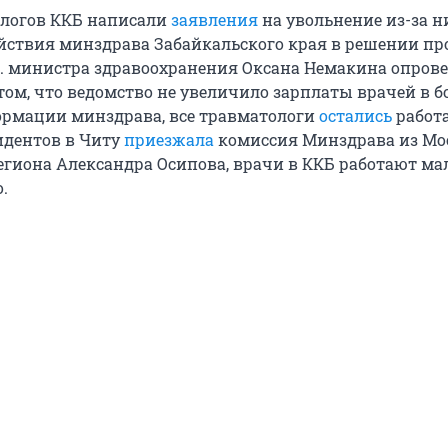
ологов ККБ написали
заявления
на увольнение из-за н
ействия минздрава Забайкальского края в решении пр
 о. министра здравоохранения Оксана Немакина опров
ом, что ведомство не увеличило зарплаты врачей в б
формации минздрава, все травматологи
остались
работа
идентов в Читу
приезжала
комиссия Минздрава из Мо
егиона Александра Осипова, врачи в ККБ работают мал
.