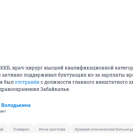
 ККБ, врач-хирург высшей квалификационной катего
й активно поддерживал бунтующих из-за зарплаты вра
я был
отстранён
с должности главного внештатного х
дравоохранения Забайкалья.
 Володькина
ент
ай
Главврач
Инна Щеглова
Краевая клиническая больниц