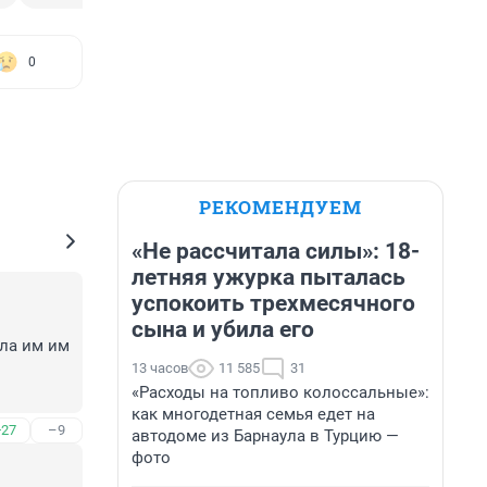
0
РЕКОМЕНДУЕМ
«Не рассчитала силы»: 18-
летняя ужурка пыталась
успокоить трехмесячного
сына и убила его
ла им им 
13 часов
11 585
31
«Расходы на топливо колоссальные»:
как многодетная семья едет на
+27
–9
автодоме из Барнаула в Турцию —
фото