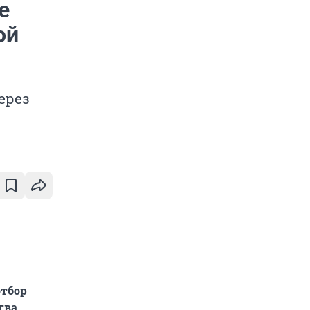
е
ой
ерез
отбор
тва