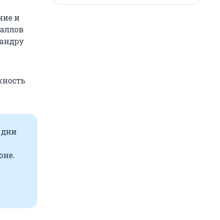
ние и
баллов
сандру
жность
 дни
оне.