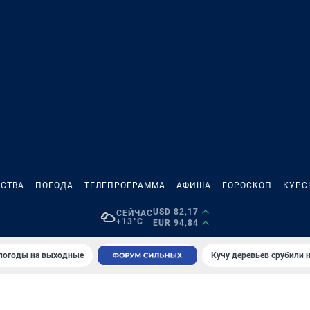
СТВА
ПОГОДА
ТЕЛЕПРОГРАММА
АФИША
ГОРОСКОП
КУРС
USD 82,17
СЕЙЧАС
+13°C
EUR 94,84
 погоды на выходные
Кучу деревьев срубили н