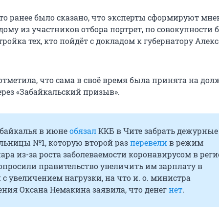
что ранее было сказано, что эксперты сформируют мне
дому из участников отбора портрет, по совокупности 
тройка тех, кто пойдёт с докладом к губернатору Алек
отметила, что сама в своё время была принята на дол
рез «Забайкальский призыв».
байкалья в июне
обязал
ККБ в Чите забрать дежурные
ольницы №1, которую второй раз
перевели
в режим
ра из-за роста заболеваемости коронавирусом в реги
опросили правительство увеличить им зарплату в
 с увеличением нагрузки, на что и. о. министра
ения Оксана Немакина заявила, что денег
нет
.