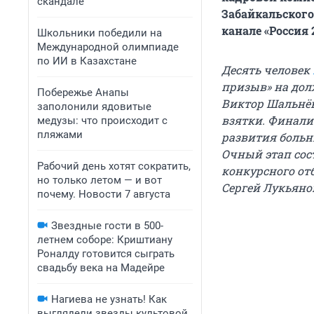
скандале
Забайкальского
канале «Россия 
Школьники победили на
Международной олимпиаде
по ИИ в Казахстане
Десять человек
призыв» на дол
Побережье Анапы
Виктор Шальнёв
заполонили ядовитые
взятки. Финали
медузы: что происходит с
пляжами
развития боль
Очный этап сос
Рабочий день хотят сократить,
конкурсного от
но только летом — и вот
Сергей Лукьяно
почему. Новости 7 августа
Звездные гости в 500-
летнем соборе: Криштиану
Роналду готовится сыграть
свадьбу века на Мадейре
Нагиева не узнать! Как
выглядели звезды культовой