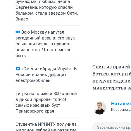
ручках, мы любим»: нерпа
Сергеевна, которую спасли
бельком, стала звездой Сети.
Видео
Всю Москву напугал
загадочный взрыв: его звук
слышали везде, а причина
неизвестна. Что это могло
быть
Один из врачей
«Смели гибриды Voyah». В
Вотьев, которы
России возник дефицит
предупреждени
электромобилей
министерства з
Тигры на пляже и 300 оленей
в дикой природе: топ-24
Наталья
самых красивых бухт
Корреспонд
Приморского края
Студентка ИРНИТУ получила
Забайкальский кр
миллион рублей на развитие