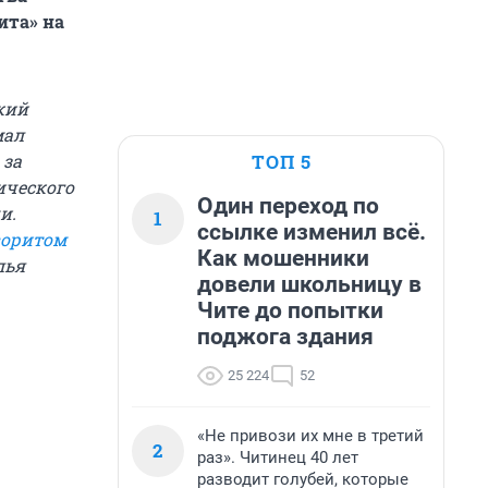
ита» на
кий
мал
ТОП 5
 за
ического
Один переход по
и.
1
ссылке изменил всё.
воритом
Как мошенники
лья
довели школьницу в
Чите до попытки
поджога здания
25 224
52
«Не привози их мне в третий
2
раз». Читинец 40 лет
разводит голубей, которые