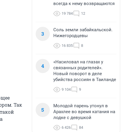
всегда к нему возвращаются
19 784
12
Соль земли забайкальской.
3
Нижегородцевы
16 835
8
«Насиловал на глазах у
4
связанных родителей».
Новый поворот в деле
убийства россиян в Таиланде
9 104
9
ющее
ором. Так
Молодой парень утонул в
5
 такой
Арахлее во время катания на
лодке с девушкой
а
6 426
84