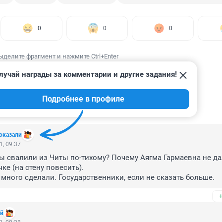
0
0
0
ыделите фрагмент и нажмите Ctrl+Enter
лучай награды за комментарии и другие задания!
Подробнее в профиле
ИИ
4
оказали
1, 09:37
 свалили из Читы по-тихому? Почему Аягма Гармаевна не да
ке (на стену повесить). 
много сделали. Государственники, если не сказать больше. 
ой