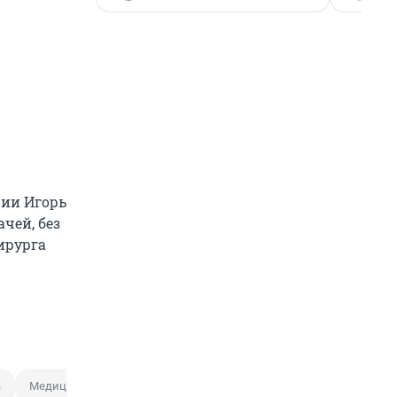
рии Игорь
чей, без
ирурга
а
Медицина