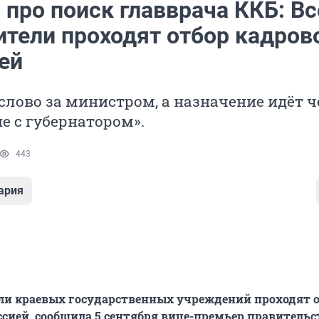
про поиск главврача ККБ: Вс
ители проходят отбор кадров
ей
лово за министром, а назначение идёт ч
е с губернатором».
443
ария
ли краевых государственных учреждений проходят 
сией, сообщила 5 сентября вице-премьер правительс