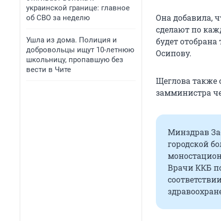
украинской границе: главное
Она добавила, 
об СВО за неделю
сделают по каж
Ушла из дома. Полиция и
будет отобрана 
добровольцы ищут 10-летнюю
Осипову.
школьницу, пропавшую без
вести в Чите
Щеглова также 
замминистра че
Минздрав За
городской б
моностациона
Врачи ККБ п
соответствии
здравоохран