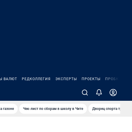
Ы ВАЛЮТ
РЕДКОЛЛЕГИЯ
ЭКСПЕРТЫ
ПРОЕКТЫ
ПРОБКИ
ИГ
а газоне
Чек-лист по сборам в школу в Чите
Дворец спорта требую