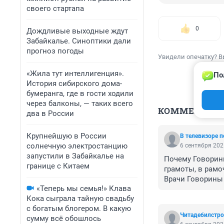
своего стартапа
0
Дождливые выходные ждут
Забайкалье. Синоптики дали
прогноз погоды
Увидели опечатку? В
«Жила тут интеллигенция».
По
История сибирского дома-
бумеранга, где в гости ходили
через балконы, — таких всего
КОММЕНТАР
два в России
Крупнейшую в России
В телевизоре п
солнечную электростанцию
6 сентября 202
запустили в Забайкалье на
Почему Говорины
границе с Китаем
грамоты, в рамоч
Врачи Говорины 
«Теперь мы семья!» Клава
Кока сыграла тайную свадьбу
с богатым блогером. В какую
Читадебилстр
сумму всё обошлось