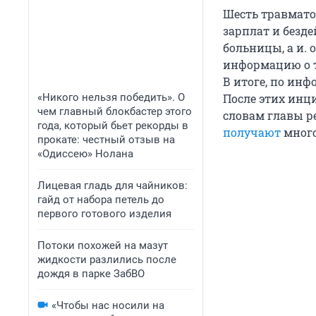
Шесть травмат
зарплат и безд
больницы, а и.
информацию о т
В итоге, по ин
«Никого нельзя победить». О
После этих инц
чем главный блокбастер этого
словам главы р
года, который бьет рекорды в
получают
много
прокате: честный отзыв на
«Одиссею» Нолана
Лицевая гладь для чайников:
гайд от набора петель до
первого готового изделия
Потоки похожей на мазут
жидкости разлились после
дождя в парке ЗабВО
«Чтобы нас носили на