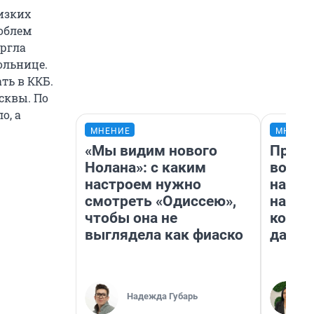
изких
облем
ергла
ольнице.
ть в ККБ.
сквы. По
о, а
МНЕНИЕ
МНЕНИ
«Мы видим нового
Прода
Нолана»: с каким
возьм
настроем нужно
нам г
смотреть «Одиссею»,
налог
чтобы она не
косне
выглядела как фиаско
даже 
Надежда Губарь