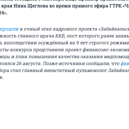
 края Инна Щеглова во время прямого эфира ГТРК «Ч
24».
прошли
в очный этап кадрового проекта «Забайкальс
жность главного врача ККБ, пост которого ранее зани
, впоследствии осуждённый на 9 лет строгого режима
сты конкурса представили проект финансово-эконом
ницы и план повышения качества оказания медпомощ
тоялся 26 августа. Позже источники сообщали, что
фа
бора стал главный внештатный пульмонолог Забайка
в.