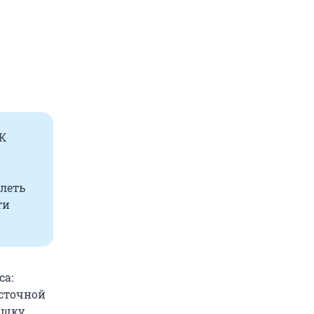
 К
олеть
ти
са:
осточной
ышку