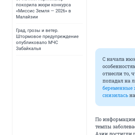
покорила жюри конкурса
«Миссис Земля — 2026» в
Малайзии
Град, грозы и ветер.
Штормовое предупреждение
опубликовало МЧС
Забайкалья
С начала июн
особенностя
отнесли то,
попадал на л
беременные
снизилась
на
По информации
темпы заболева
Азии достигли 