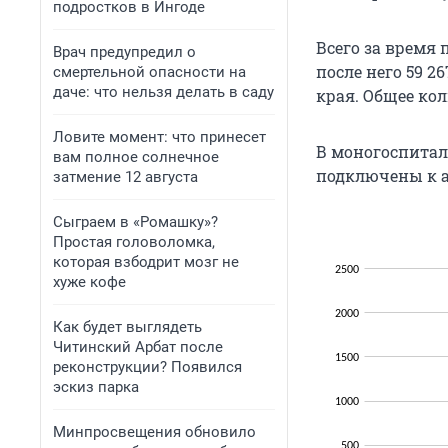
подростков в Ингоде
Всего за время 
Врач предупредил о
после него 59 2
смертельной опасности на
даче: что нельзя делать в саду
края. Общее кол
Ловите момент: что принесет
В моногоспиталя
вам полное солнечное
подключены к а
затмение 12 августа
Сыграем в «Ромашку»?
Простая головоломка,
которая взбодрит мозг не
хуже кофе
Как будет выглядеть
Читинский Арбат после
реконструкции? Появился
эскиз парка
Минпросвещения обновило