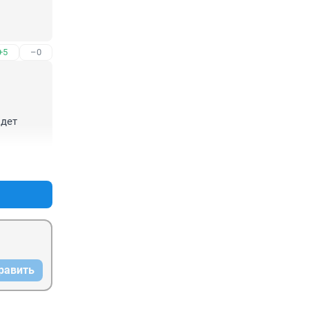
+5
–0
дет 
+10
–2
равить