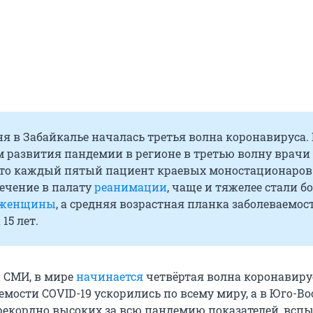
я в Забайкалье началась третья волна коронавируса.
м развития пандемии в регионе в третью волну врачи
 что каждый пятый пациент краевых моностационаров
ечение в палату
реанимации
, чаще и тяжелее стали б
 женщины
, а средняя возрастная планка заболеваемос
 15 лет.
 СМИ, в мире
начинается
четвёртая волна коронавиру
емости COVID-19 ускорились по всему миру, а в Юго-В
рекордно высоких за всю пандемию показателей, всп