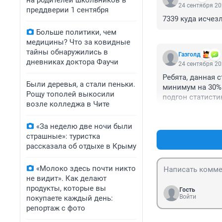
на родителей школьников в
24 сентября 20
преддверии 1 сентября
7339 куда исчезл
Больше политики, чем
медицины? Что за ковидные
тайны обнаружились в
Газголд
дневниках доктора Фаучи
24 сентября 20
Ребята, данная 
Были деревья, а стали пеньки.
минимум на 30% 
Рощу тополей выкосили
подгон статисти
возле колледжа в Чите
«За неделю две ночи были
страшные»: туристка
рассказала об отдыхе в Крыму
«Молоко здесь почти никто
не видит». Как делают
продукты, которые вы
Гость
Войти
покупаете каждый день:
репортаж с фото