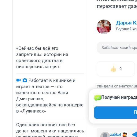
переживает даж
Дарья К
Ведущий ко
Забайкальский кр
«Сейчас бы всё это
запретили»: истории из
советского детства в
пионерских лагерях
0
Работает в клинике и
играет в театре — что
Увидели опечатку? В
известно о сестре Вани
Получай наград
Дмитриенко,
оскандалившейся на концерте
в «Лужниках»
П
КОММЕНТАР
Один клик оставит вас без
денег: мошенники нацелились
zabkot