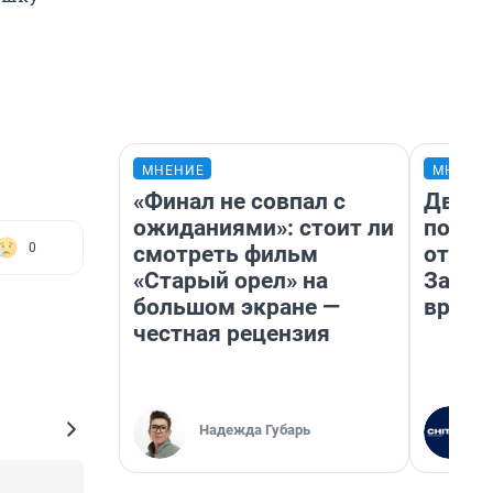
МНЕНИЕ
МНЕНИ
«Финал не совпал с
Два м
ожиданиями»: стоит ли
подъе
0
смотреть фильм
от 100
«Старый орел» на
Забай
большом экране —
враче
честная рецензия
Надежда Губарь