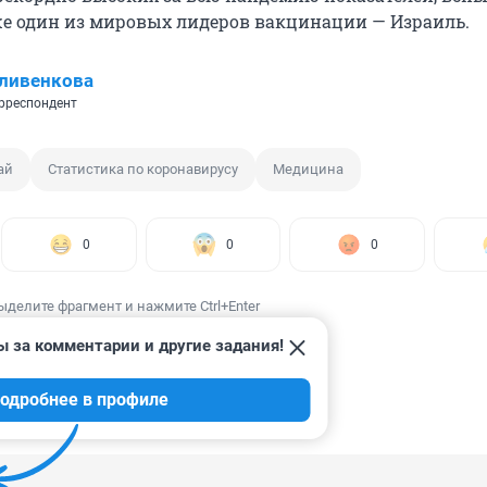
е один из мировых лидеров вакцинации — Израиль.
ливенкова
рреспондент
ай
Статистика по коронавирусу
Медицина
0
0
0
ыделите фрагмент и нажмите Ctrl+Enter
ы за комментарии и другие задания!
одробнее в профиле
ИИ
7