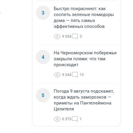
Быстро покраснеют: как
3
соспеть зеленые помидоры
дома — пять самых
эффективных способов
9 554
3
На Черноморском побережье
4
закрыли пляжи: что там
происходит
9 244
13
Погода 9 августа подскажет,
5
когда ждать заморозков —
приметы на Пантелеймона
Целителя
6 373
1