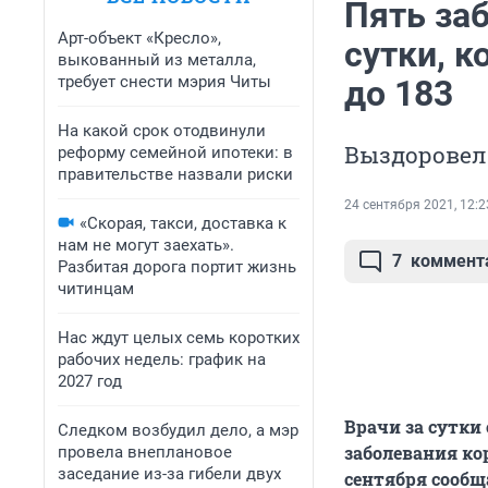
Пять за
Арт-объект «Кресло»,
сутки, 
выкованный из металла,
требует снести мэрия Читы
до 183
На какой срок отодвинули
Выздоровели
реформу семейной ипотеки: в
правительстве назвали риски
24 сентября 2021, 12:2
«Скорая, такси, доставка к
нам не могут заехать».
7
коммент
Разбитая дорога портит жизнь
читинцам
Нас ждут целых семь коротких
рабочих недель: график на
2027 год
Врачи за сутки
Следком возбудил дело, а мэр
заболевания ко
провела внеплановое
заседание из-за гибели двух
сентября сообщ