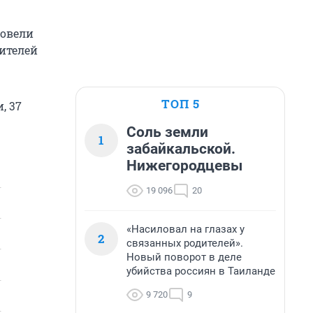
ровели
жителей
ТОП 5
, 37
Соль земли
1
забайкальской.
Нижегородцевы
19 096
20
«Насиловал на глазах у
2
связанных родителей».
Новый поворот в деле
убийства россиян в Таиланде
9 720
9