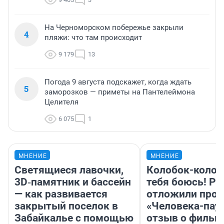
На Черноморском побережье закрыли
4
пляжи: что там происходит
9 179
13
Погода 9 августа подскажет, когда ждать
5
заморозков — приметы на Пантелеймона
Целителя
6 075
1
МНЕНИЕ
МНЕНИЕ
Светящиеся лавочки,
Колобок-колобо
3D‑памятник и бассейн
тебя боюсь! Ра
— как развивается
отложили прок
закрытый поселок в
«Человека-пау
Забайкалье с помощью
отзыв о фильм