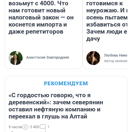
возьмут с 4000. Что
готовимся к
нам готовит новый
неурожаю. И 
налоговый закон — он
осень пытаемс
коснется импорта и
избавиться от 
даже репетиторов
Зачем люди ез
дачу
Любовь Никити
Анастасия Завгородняя
Автор мнения
РЕКОМЕНДУЕМ
«С гордостью говорю, что я
деревенский»: зачем северянин
оставил нефтяную компанию и
переехал в глушь на Алтай
9 часов
5 400
1