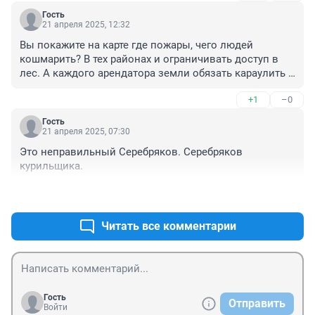
Гость
21 апреля 2025, 12:32
Вы покажите на карте где пожары, чего людей 
кошмарить? В тех районах и ограничивать доступ в 
лес. А каждого арендатора земли обязать караулить 
свои наделы, если пойдёт пожар, то спросить по 
+1
–0
полной, лучше всего расторгать договор аренды, они 
сами найдут кто поджигает.
Гость
21 апреля 2025, 07:30
Это неправильный Серебряков. Серебряков 
курильщика.
+0
–0
Читать все комментарии
Гость
Отправить
Войти