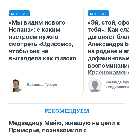
МНЕНИЕ
МНЕНИЕ
«Мы видим нового
«Эй, стой, сфо
Нолана»: с каким
тебя». Как слав
настроем нужно
догоняет блоге
смотреть «Одиссею»,
Александра Бу
чтобы она не
на родине и его
выглядела как фиаско
дофаминовые
воспоминания 
Краснокаменс
Команда проек
Надежда Губарь
«Редколлегия»
РЕКОМЕНДУЕМ
Медведицу Майю, жившую на цепи в
Приморье, познакомили с