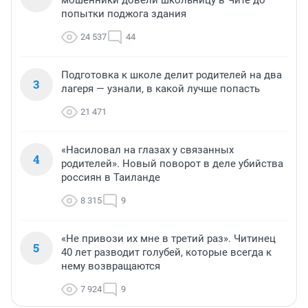
мошенники довели школьницу в Чите до
попытки поджога здания
24 537
44
Подготовка к школе делит родителей на два
3
лагеря — узнали, в какой лучше попасть
21 471
«Насиловал на глазах у связанных
4
родителей». Новый поворот в деле убийства
россиян в Таиланде
8 315
9
«Не привози их мне в третий раз». Читинец
5
40 лет разводит голубей, которые всегда к
нему возвращаются
7 924
9