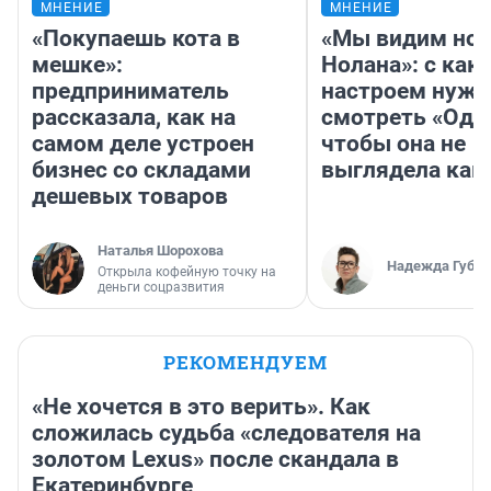
МНЕНИЕ
МНЕНИЕ
«Покупаешь кота в
«Мы видим нов
мешке»:
Нолана»: с как
предприниматель
настроем нужн
рассказала, как на
смотреть «Оди
самом деле устроен
чтобы она не
бизнес со складами
выглядела как
дешевых товаров
Наталья Шорохова
Надежда Губар
Открыла кофейную точку на
деньги соцразвития
РЕКОМЕНДУЕМ
«Не хочется в это верить». Как
сложилась судьба «следователя на
золотом Lexus» после скандала в
Екатеринбурге