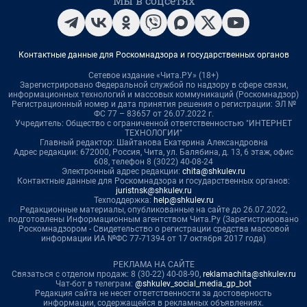
Мы в соцсетях
Контактные данные для Роскомнадзора и государственных органов
Сетевое издание «Чита.РУ» (18+)
Зарегистрировано Федеральной службой по надзору в сфере связи,
информационных технологий и массовых коммуникаций (Роскомнадзор)
Регистрационный номер и дата принятия решения о регистрации: ЭЛ №
ФС 77 – 83657 от 26.07.2022 г.
Учредитель: Общество с ограниченной ответственностью "ИНТЕРНЕТ
ТЕХНОЛОГИИ"
Главный редактор: Шайтанова Екатерина Александровна
Адрес редакции: 672000, Россия, Чита, ул. Балябина, д. 13, 6 этаж, офис
608, телефон 8 (3022) 40-08-24
Электронный адрес редакции:
chita@shkulev.ru
Контактные данные для Роскомнадзора и государственных органов:
juristnsk@shkulev.ru
Техподдержка:
help@shkulev.ru
Редакционные материалы, опубликованные на сайте до 26.07.2022,
подготовлены Информационным агентством Чита.Ру (Зарегистрировано
Роскомнадзором - Свидетельство о регистрации средства массовой
информации ИА №ФС 77-71394 от 17 октября 2017 года)
РЕКЛАМА НА САЙТЕ
Связаться с отделом продаж: 8 (30-22) 40-08-90,
reklamachita@shkulev.ru
Чат-бот в телеграм:
@shkulev_social_media_gp_bot
Редакция сайта не несет ответственности за достоверность
информации, содержащейся в рекламных объявлениях.