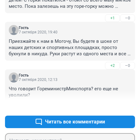
детей! С горки покатился - отбил со всего маху мягкое 
место. Пока залезешь на эту горе-горку можно 
двадцать раз упасть. Не вожу своего ребёнка на такие 
+1
–0
площадки. Старые горки были куда безопаснее.
Гость
7 октября 2020, 19:40
Приезжайте к нам в Могочу, Вы будете в шоке от 
наших детских и спортивных площадках, просто 
бухнули в никуда. Руки растут из одного места и все 
это котролировала городская администрация.
+2
–0
Гость
7 октября 2020, 12:13
Что говорит ГореминистрМинспорта? его еще не 
уволили?
+6
–0
Читать все комментарии