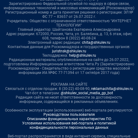
Зарегистрировано Федеральной службой по надзору в сфере связи,
информационных технологий и массовых коммуникаций (Роскомнадзор)
Регистрационный номер и дата принятия решения о регистрации: ЭЛ №
ФС 77 – 83657 от 26.07.2022 г.
Учредитель: Общество с ограниченной ответственностью "ИНТЕРНЕТ
ТЕХНОЛОГИИ"
Главный редактор: Шайтанова Екатерина Александровна
Адрес редакции: 672000, Россия, Чита, ул. Балябина, д. 13, 6 этаж, офис
608, телефон 8 (3022) 40-08-24
Электронный адрес редакции:
chita@shkulev.ru
Контактные данные для Роскомнадзора и государственных органов:
juristnsk@shkulev.ru
Техподдержка:
help@shkulev.ru
Редакционные материалы, опубликованные на сайте до 26.07.2022,
подготовлены Информационным агентством Чита.Ру (Зарегистрировано
Роскомнадзором - Свидетельство о регистрации средства массовой
информации ИА №ФС 77-71394 от 17 октября 2017 года)
РЕКЛАМА НА САЙТЕ
Связаться с отделом продаж: 8 (30-22) 40-08-90,
reklamachita@shkulev.ru
Чат-бот в телеграм:
@shkulev_social_media_gp_bot
Редакция сайта не несет ответственности за достоверность
информации, содержащейся в рекламных объявлениях.
Особенности эксплуатации (использования) веб-портала регулируются:
Руководством пользователя
Описанием функциональных характеристик ПО
Условиями использования веб-портала и политикой
конфиденциальности персональных данных
Веб-портал распространяется в виде интернет-сервиса, специальные