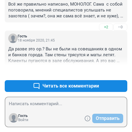
Всё же правильно написано, МОНОЛОГ. Сама  с собой 
поговорила, мнений специалистов услышать не 
захотела ( зачем?, она же сама всё знает, и не хуже), 
выводы сделала. Так сейчас вся страна и работаеь, 
+2
–0
кругом управленцы-менеджеры. 
Гость
18 ноября 2020, 21:45
Да разве это ор.? Вы не были на совещаниях в одном 
и банков города. Там стены трясутся и маты летят. 
Клиенты пугаются в зале обслуживания. А это вас 
только немного пожурили. 
+2
–0
Читать все комментарии
Гость
Отправить
Войти