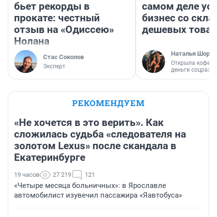
бьет рекорды в
самом деле ус
прокате: честный
бизнес со скл
отзыв на «Одиссею»
дешевых това
Нолана
Наталья Шорох
Стас Соколов
Открыла кофейн
Эксперт
деньги соцразв
РЕКОМЕНДУЕМ
«Не хочется в это верить». Как
сложилась судьба «следователя на
золотом Lexus» после скандала в
Екатеринбурге
19 часов
27 219
121
«Четыре месяца больничных»: в Ярославле
автомобилист изувечил пассажира «Яавтобуса»