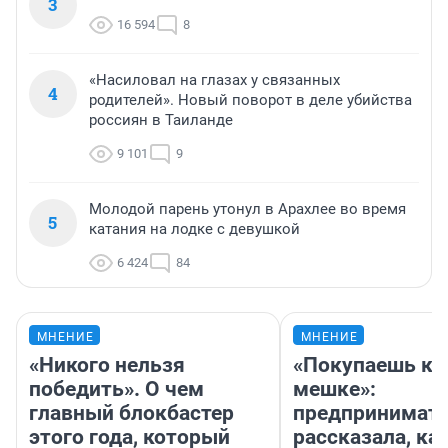
3
16 594
8
«Насиловал на глазах у связанных
4
родителей». Новый поворот в деле убийства
россиян в Таиланде
9 101
9
Молодой парень утонул в Арахлее во время
5
катания на лодке с девушкой
6 424
84
МНЕНИЕ
МНЕНИЕ
«Никого нельзя
«Покупаешь ко
победить». О чем
мешке»:
главный блокбастер
предпринимат
этого года, который
рассказала, как