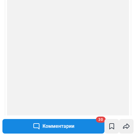
Мобильное приложение
Google Play
App Store
RuStore
Мы в соцсетях
Контактные данные для Роскомнадзора и государственных органов
Сетевое издание «Чита.РУ» (18+)
Зарегистрировано Федеральной службой по надзору в сфере связи,
30
информационных технологий и массовых коммуникаций (Роскомнадзор)
Регистрационный номер и дата принятия решения о регистрации: ЭЛ №
Комментарии
ФС 77 – 83657 от 26.07.2022 г.
Учредитель: Общество с ограниченной ответственностью "ИНТЕРНЕТ