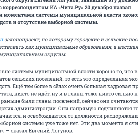
 с корреспондентом ИА «Чита.Ру» 20 декабря назвал
 моментами системы муниципальной власти экон
ств и отсутствие выборной системы.
ён
законопроект, по которому городские и сельские по
ествовать как муниципальные образования, а местная
 муниципальным округам.
овне системы муниципальной власти хорошо то, что в 
тов сельских поселений, то есть это определённая э
ств. Ещё тем более в сёлах очень большая кадровая п
тата, никто не идёт, ну и в главы тоже никто сильно н
то раньше были главы поселений, сейчас они считаютс
одских администрации. Они напрямую подчиняются г
начаются, и освобождаются от должности распоряжен
выборной системы уже тоже нет. Эти два момента я сч
, — сказал Евгений Логунов.