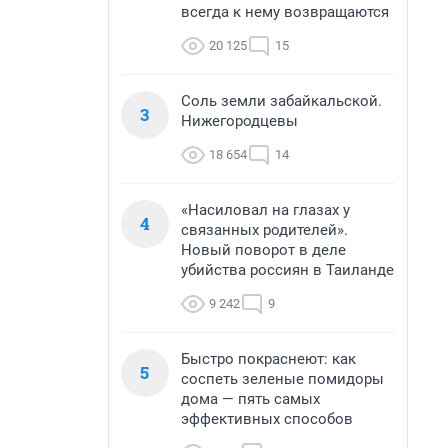
всегда к нему возвращаются
20 125
15
Соль земли забайкальской.
3
Нижегородцевы
18 654
14
«Насиловал на глазах у
4
связанных родителей».
Новый поворот в деле
убийства россиян в Таиланде
9 242
9
Быстро покраснеют: как
5
соспеть зеленые помидоры
дома — пять самых
эффективных способов