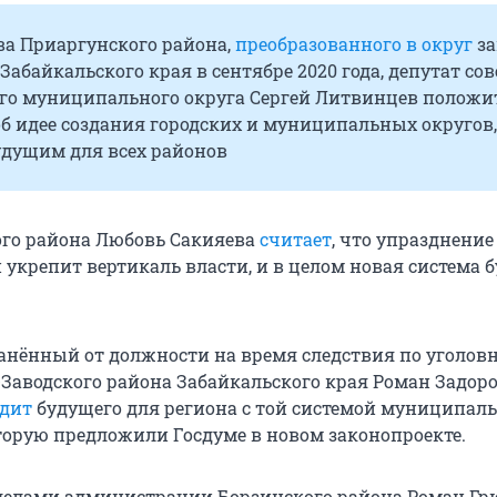
а Приаргунского района,
преобразованного в округ
за
Забайкальского края в сентябре 2020 года, депутат сов
го муниципального округа Сергей Литвинцев положи
б идее создания городских и муниципальных округов,
удущим для всех районов
го района Любовь Сакияева
считает
, что упразднение
укрепит вертикаль власти, и в целом новая система б
анённый от должности на время следствия по уголов
-Заводского района Забайкальского края Роман Задор
идит
будущего для региона с той системой муниципал
торую предложили Госдуме в новом законопроекте.
елами администрации Борзинского района Роман Гр