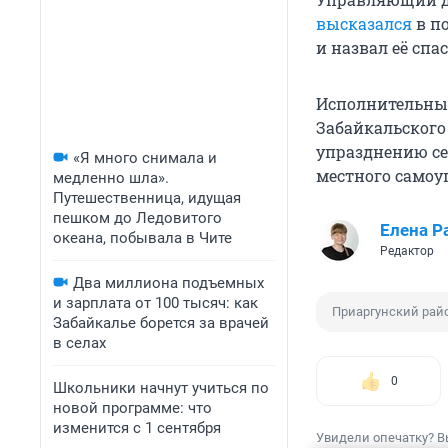
высказался
в п
и назвал её спа
Исполнительны
Забайкальского
упразднению се
«Я много снимала и
местного самоу
медленно шла».
Путешественница, идущая
пешком до Ледовитого
Елена Р
океана, побывала в Чите
Редактор
Два миллиона подъемных
и зарплата от 100 тысяч: как
Приаргунский рай
Забайкалье борется за врачей
в селах
0
Школьники начнут учиться по
новой программе: что
изменится с 1 сентября
Увидели опечатку? В