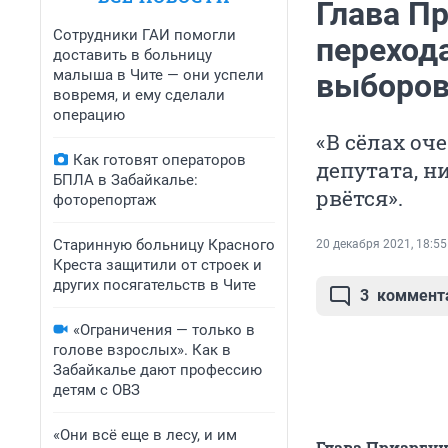
Глава Пр
Сотрудники ГАИ помогли
перехода
доставить в больницу
малыша в Чите — они успели
выборов
вовремя, и ему сделали
операцию
«В сёлах оч
Как готовят операторов
депутата, н
БПЛА в Забайкалье:
рвётся».
фоторепортаж
Старинную больницу Красного
20 декабря 2021, 18:55
Креста защитили от строек и
других посягательств в Чите
3
коммент
«Ограничения — только в
голове взрослых». Как в
Забайкалье дают профессию
детям с ОВЗ
«Они всё еще в лесу, и им
Глава Приаргун