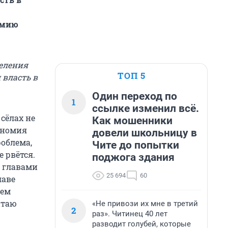
омию
селения
ТОП 5
 власть в
Один переход по
1
ссылке изменил всё.
сёлах не
Как мошенники
кономия
довели школьницу в
роблема,
Чите до попытки
е рвётся.
поджога здания
я главами
25 694
60
лаве
ием
итаю
«Не привози их мне в третий
2
раз». Читинец 40 лет
разводит голубей, которые