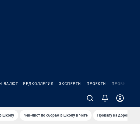
Ы ВАЛЮТ
РЕДКОЛЛЕГИЯ
ЭКСПЕРТЫ
ПРОЕКТЫ
ПРОБКИ
ИГ
 в школу
Чек-лист по сборам в школу в Чите
Провалу на дороге пол