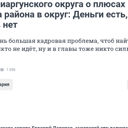
иаргунского округа о плюсах
 района в округ: Деньги есть,
 нет
ень большая кадровая проблема, чтоб най
икто не идёт, ну и в главы тоже никто сил
1 056
ария
ского округа Евгений Логунов, занявший эту должно