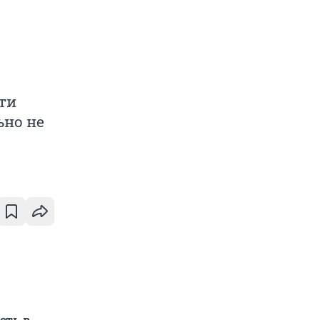
ти
ьно не
сть в