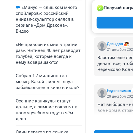
«Минус — слишком много
Получай нагр
спойлеров»: российский
ниндзя-скульптор снялся в
сериале «Дом Дракона».
КОММЕНТАР
Видео
«Не привози их мне в третий
Давыдов
21 декабря 202
раз». Читинец 40 лет разводит
голубей, которые всегда к
Властям ещё лег
нему возвращаются
делает все, что
Черемхово Ковне
произошла публи
Собрал 1,7 миллиона за
стычек не будет
месяц. Какой фильм тянул
колониальной вл
забайкальцев в кино в июле?
Недопонимаю
то уже ни где нет
20 декабря 202
Осенние каникулы станут
Нет выборов - н
дольше, а зимние сократят в
все норм в стран
новом учебном году: в чём
дело
Один переход по ссылке