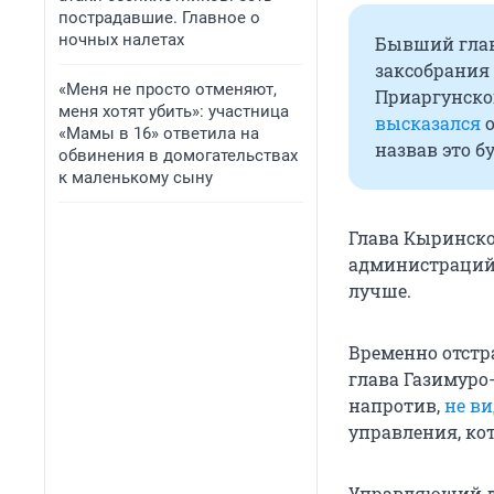
пострадавшие. Главное о
ночных налетах
Бывший глав
заксобрания 
«Меня не просто отменяют,
Приаргунско
меня хотят убить»: участница
высказался
о
«Мамы в 16» ответила на
назвав это б
обвинения в домогательствах
к маленькому сыну
Глава Кыринско
администраций 
лучше.
Временно отстр
глава Газимуро
напротив,
не в
управления, ко
Управляющий д