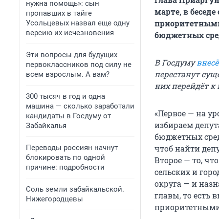
нужна помощь»: сын
марте, в беседе
пропавших в тайге
приоритетными
Усольцевых назвал еще одну
версию их исчезновения
бюджетных сред
Эти вопросы для будущих
В Госдуму
внес
первоклассников под силу не
перестанут сущ
всем взрослым. А вам?
них перейдёт к
300 тысяч в год и одна
машина — сколько заработали
«Первое — на ур
кандидаты в Госдуму от
избираем депута
Забайкалья
бюджетных сред
Переводы россиян начнут
чтоб найти депу
блокировать по одной
Второе — то, ч
причине: подробности
сельских и гор
округа — и наз
Соль земли забайкальской.
главы, то есть 
Нижегородцевы
приоритетными»