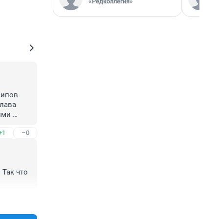
«Редколлегия»
ипов 
лава 
ми 
а таких 
+1
–0
колоний 
Так что 
+0
–0