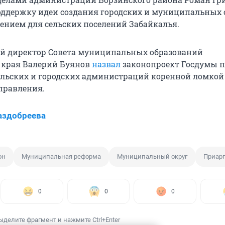
оддержку идеи создания городских и муниципальных 
сением для сельских поселений Забайкалья.
й директор Совета муниципальных образований
 края Валерий Буянов
назвал
законопроект Госдумы п
льских и городских администраций коренной ломкой
правления.
аздобреева
он
Муниципальная реформа
Муниципальный округ
Приарг
0
0
0
ыделите фрагмент и нажмите Ctrl+Enter