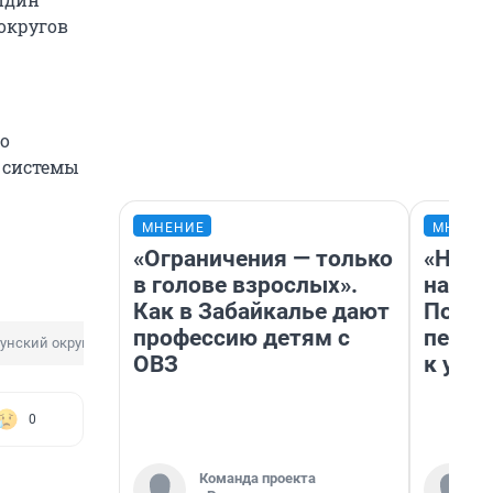
округов
о
 системы
МНЕНИЕ
МНЕНИ
«Ограничения — только
«Надо
в голове взрослых».
надо 
Как в Забайкалье дают
Почем
профессию детям с
перес
унский округ
ОВЗ
к успе
0
Команда проекта