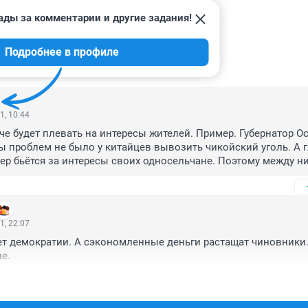
ады за комментарии и другие задания!
Подробнее в профиле
ИИ
3
1, 10:44
че будет плевать на интересы жителей. Пример. Губернатор Ос
бы проблем не было у китайцев вывозить чикойский уголь. А г
р бьётся за интересы своих односельчане. Поэтому между ни
чно стычка на встрече с губернатором. А когда сделают округ
. Вместо главы села будет наместник, исполняющий волю 
асти. А мы будем на положении аборигенов в 21 веке, когда 
. 
1, 22:07
ет демократии. А сэкономленные деньги растащат чиновники. 
е. 