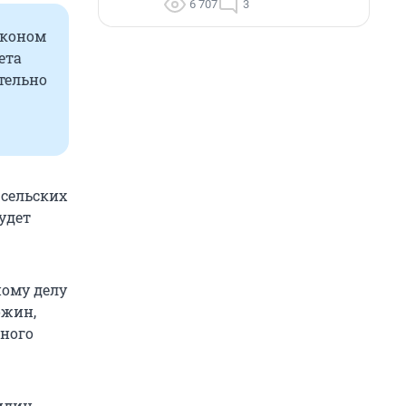
6 707
3
коном
ета
тельно
 сельских
удет
ному делу
ожин,
ьного
идин