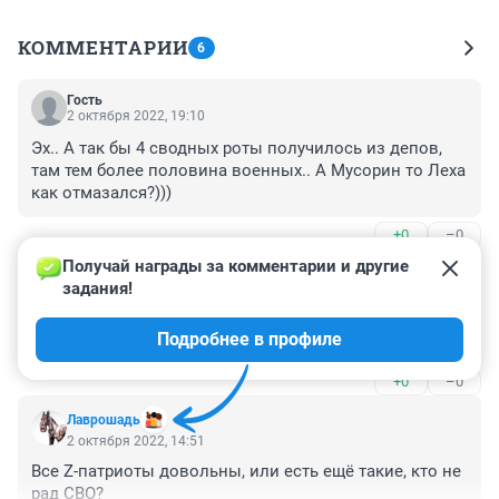
КОММЕНТАРИИ
6
Гость
2 октября 2022, 19:10
Эх.. А так бы 4 сводных роты получилось из депов, 
там тем более половина военных.. А Мусорин то Леха 
как отмазался?)))
+0
–0
Получай награды за комментарии и другие 
Гость
2 октября 2022, 18:17
задания!
Настоящий военный не может знать, сколько у него 
Подробнее в профиле
детей осталось под пальмами.
+0
–0
Лаврошадь
2 октября 2022, 14:51
Все Z-патриоты довольны, или есть ещё такие, кто не 
рад СВО?