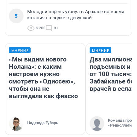
Молодой парень утонул в Арахлее во время
5
катания на лодке с девушкой
6 203
81
МНЕНИЕ
МНЕНИЕ
«Мы видим нового
Два миллиона
Нолана»: с каким
подъемных и з
настроем нужно
от 100 тысяч: 
смотреть «Одиссею»,
Забайкалье бор
чтобы она не
врачей в селах
выглядела как фиаско
Команда проек
Надежда Губарь
«Редколлегия»