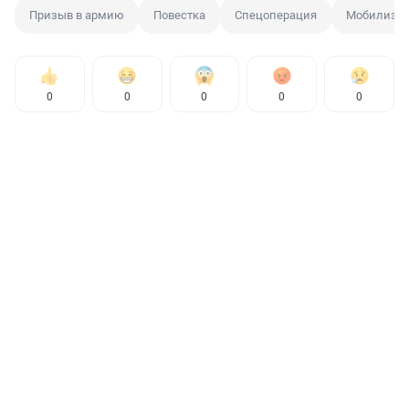
Призыв в армию
Повестка
Спецоперация
Мобилиза
0
0
0
0
0