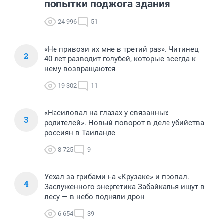
попытки поджога здания
24 996
51
«Не привози их мне в третий раз». Читинец
2
40 лет разводит голубей, которые всегда к
нему возвращаются
19 302
11
«Насиловал на глазах у связанных
3
родителей». Новый поворот в деле убийства
россиян в Таиланде
8 725
9
Уехал за грибами на «Крузаке» и пропал.
4
Заслуженного энергетика Забайкалья ищут в
лесу — в небо подняли дрон
6 654
39