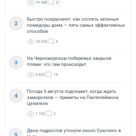
19 388
21
Быстро покраснеют: как соспеть зеленые
2
помидоры дома — пять самых эффективных
способов
10 226
4
На Черноморском побережье закрыли
3
пляжи: что там происходит
9 832
14
Погода 9 августа подскажет, когда ждать
4
заморозков — приметы на Пантелеймона
Целителя
7 742
2
Двое подростов утонули около Сухотино в
5