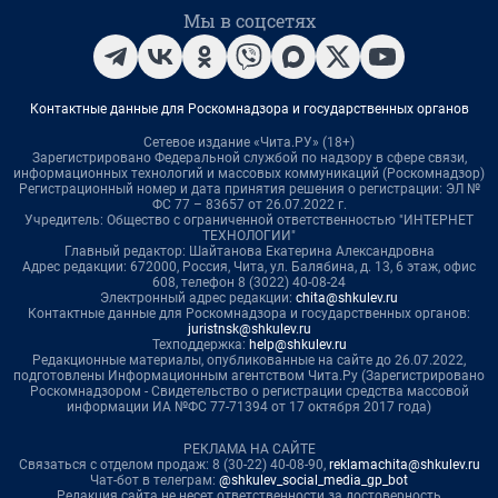
Мы в соцсетях
Контактные данные для Роскомнадзора и государственных органов
Сетевое издание «Чита.РУ» (18+)
Зарегистрировано Федеральной службой по надзору в сфере связи,
информационных технологий и массовых коммуникаций (Роскомнадзор)
Регистрационный номер и дата принятия решения о регистрации: ЭЛ №
ФС 77 – 83657 от 26.07.2022 г.
Учредитель: Общество с ограниченной ответственностью "ИНТЕРНЕТ
ТЕХНОЛОГИИ"
Главный редактор: Шайтанова Екатерина Александровна
Адрес редакции: 672000, Россия, Чита, ул. Балябина, д. 13, 6 этаж, офис
608, телефон 8 (3022) 40-08-24
Электронный адрес редакции:
chita@shkulev.ru
Контактные данные для Роскомнадзора и государственных органов:
juristnsk@shkulev.ru
Техподдержка:
help@shkulev.ru
Редакционные материалы, опубликованные на сайте до 26.07.2022,
подготовлены Информационным агентством Чита.Ру (Зарегистрировано
Роскомнадзором - Свидетельство о регистрации средства массовой
информации ИА №ФС 77-71394 от 17 октября 2017 года)
РЕКЛАМА НА САЙТЕ
Связаться с отделом продаж: 8 (30-22) 40-08-90,
reklamachita@shkulev.ru
Чат-бот в телеграм:
@shkulev_social_media_gp_bot
Редакция сайта не несет ответственности за достоверность