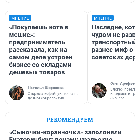
МНЕНИЕ
МНЕНИЕ
«Покупаешь кота в
Наследие, кото
мешке»:
чудом не разва
предприниматель
транспортный 
рассказала, как на
разнес миф о 
самом деле устроен
советских доро
бизнес со складами
дешевых товаров
Олег Арефьев
Наталья Шорохова
Блогер, предпри
Открыла кофейную точку на
владелец в тра
деньги соцразвития
бизнесе
РЕКОМЕНДУЕМ
«Сыночки-корзиночки» заполонили
Екатеринбург: почему уральские