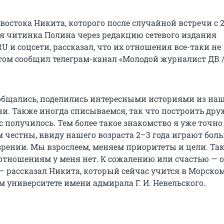
остока Никита, которого после случайной встречи с 2
яя читинка Полина через редакцию сетевого издания
 и соцсети, рассказал, что их отношения все-таки не
этом сообщил телеграм-канал «Молодой журналист ДВ 
бщались, поделились интересными историями из на
. Также иногда списываемся, так что построить дру
 получилось. Тем более такое знакомство я уже точно
ем честны, ввиду нашего возраста 2–3 года играют бо
зрении. Мы взрослеем, меняем приоритеты и цели. Так
 отношениям у меня нет. К сожалению или счастью — о
 — рассказал Никита, который сейчас учится в Морско
 университете имени адмирала Г. И. Невельского.