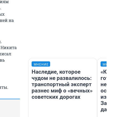
ниям
.
ых
 ней на
,
в Никита
аписал
овь
МНЕНИЕ
МНЕНИ
Наследие, которое
«Кажд
чудом не развалилось:
готов
транспортный эксперт
неуро
иты.
разнес миф о «вечных»
осень
советских дорогах
избави
Зачем
дачу