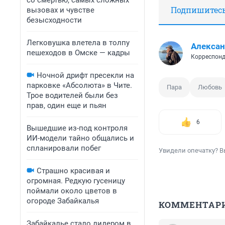
со смертью, самых сложных
Подпишитесь,
вызовах и чувстве
безысходности
Легковушка влетела в толпу
Алексан
пешеходов в Омске — кадры
Корреспонд
Ночной дрифт пресекли на
парковке «Абсолюта» в Чите.
Пара
Любовь
Трое водителей были без
прав, один еще и пьян
6
Вышедшие из-под контроля
ИИ-модели тайно общались и
спланировали побег
Увидели опечатку? В
Страшно красивая и
огромная. Редкую гусеницу
поймали около цветов в
огороде Забайкалья
КОММЕНТАР
Забайкалье стало лидером в