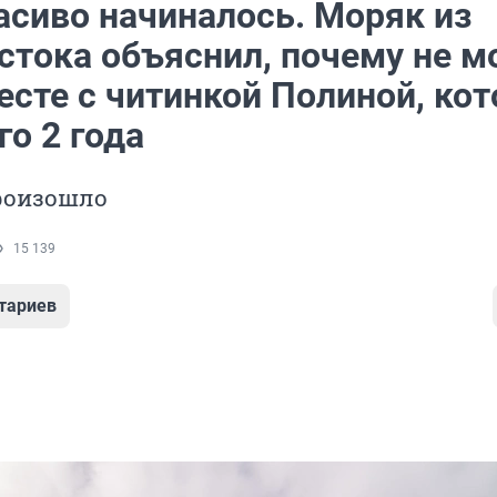
асиво начиналось. Моряк из
стока объяснил, почему не 
есте с читинкой Полиной, кот
го 2 года
роизошло
15 139
тариев