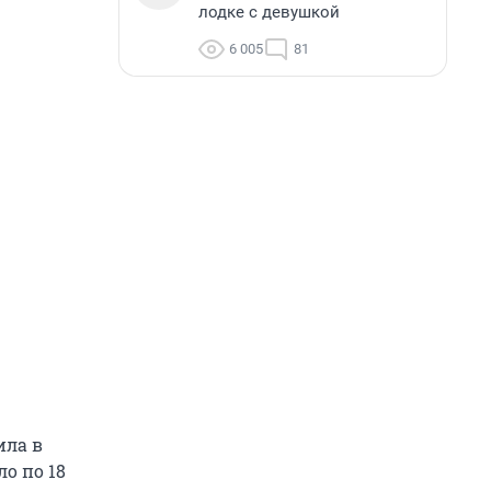
лодке с девушкой
6 005
81
ила в
о по 18