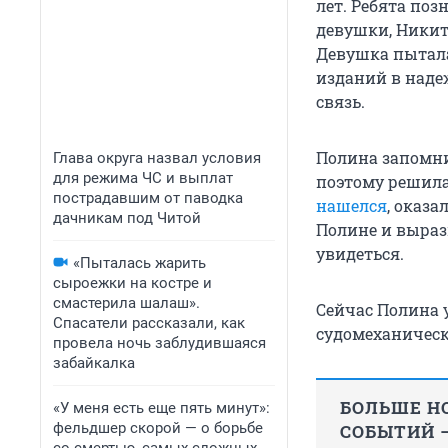
лет. Ребята по
девушки, Никит
Девушка пытала
изданий в надеж
связь.
Полина запомни
Глава округа назвал условия
для режима ЧС и выплат
поэтому решила
пострадавшим от паводка
нашелся
, оказа
дачникам под Читой
Полине и вырази
увидеться.
«Пыталась жарить
сыроежки на костре и
смастерила шалаш».
Сейчас Полина у
Спасатели рассказали, как
судомеханическ
провела ночь заблудившаяся
забайкалка
БОЛЬШЕ НО
«У меня есть еще пять минут»:
фельдшер скорой — о борьбе
СОБЫТИЙ —