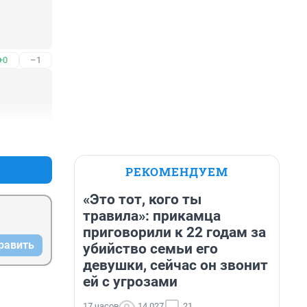
+0
–1
+0
–0
РЕКОМЕНДУЕМ
«Это тот, кого ты
травила»: прикамца
приговорили к 22 годам за
равить
убийство семьи его
девушки, сейчас он звонит
ей с угрозами
17 часов
14 027
21