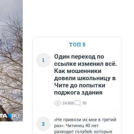
ТОП 5
Один переход по
1
ссылке изменил всё.
Как мошенники
довели школьницу в
Чите до попытки
поджога здания
24 806
50
«Не привози их мне в третий
2
раз». Читинец 40 лет
разводит голубей, которые