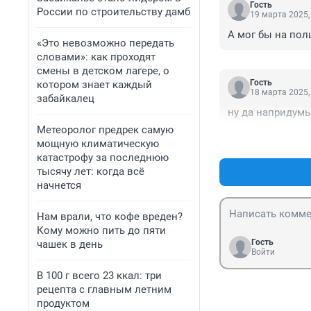
Гость
России по строительству дамб
19 марта 2025,
А мог бы на по
«Это невозможно передать
словами»: как проходят
смены в детском лагере, о
Гость
котором знает каждый
18 марта 2025,
забайкалец
ну да напридумы
Метеоролог предрек самую
мощную климатическую
катастрофу за последнюю
тысячу лет: когда всё
начнется
Нам врали, что кофе вреден?
Кому можно пить до пяти
Гость
чашек в день
Войти
В 100 г всего 23 ккал: три
рецепта с главным летним
продуктом