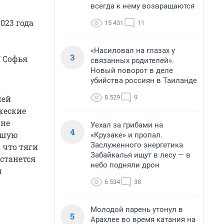
всегда к нему возвращаются
023 года
15 431
11
«Насиловал на глазах у
3
/ Софья
связанных родителей».
Новый поворот в деле
убийства россиян в Таиланде
8 529
9
шей
жеские
 не
Уехал за грибами на
4
льшую
«Крузаке» и пропал.
Заслуженного энергетика
 что тяги
Забайкалья ищут в лесу — в
станется
небо подняли дрон
м
6 534
38
Молодой парень утонул в
5
Арахлее во время катания на