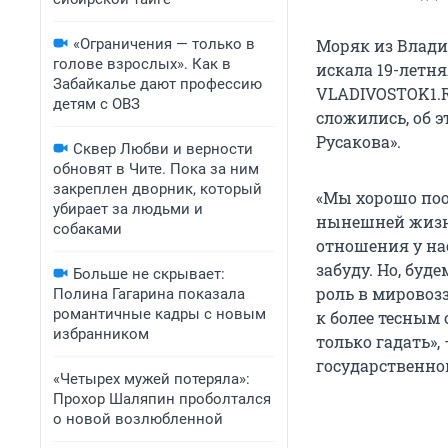
«Ограничения — только в
Моряк из Владив
голове взрослых». Как в
искала 19-летн
Забайкалье дают профессию
VLADIVOSTOK1.RU
детям с ОВЗ
сложились, об 
Русакова».
Сквер Любви и верности
обновят в Чите. Пока за ним
закреплен дворник, который
«Мы хорошо поо
убирает за людьми и
нынешней жизни
собаками
отношения у нас
забуду. Но, буд
Больше не скрывает:
роль в мировоз
Полина Гагарина показала
романтичные кадры с новым
к более тесным
избранником
только гадать»,
государственном
«Четырех мужей потеряла»:
Прохор Шаляпин проболтался
о новой возлюбленной