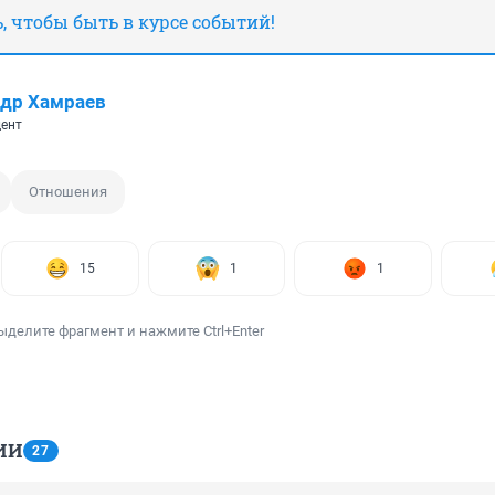
 чтобы быть в курсе событий!
др Хамраев
ент
Отношения
15
1
1
ыделите фрагмент и нажмите Ctrl+Enter
ИИ
27