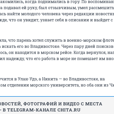
знакомились, когда поднимались в гору. По воспомина
а подавал ей руку, был отзывчивым, умел рассмешить
сь найти молодого человека через редакции новостн
де, что он увидит, узнает себя в описании и выйдет с
ла, что парень хотел служить в военно-морском флоте
 искать его во Владивостоке. Через пару дней поиско
лось, он находится в морском рейсе. Когда вернулся, н
л надежду, что его работа в море не помешает им вн
чится в Улан-Удэ, а Никита — во Владивостоке, на
ом отделении морского университета, но оба они из Ч
ВОСТЕЙ, ФОТОГРАФИЙ И ВИДЕО С МЕСТА
 В TELEGRAM-КАНАЛЕ CHITA.RU