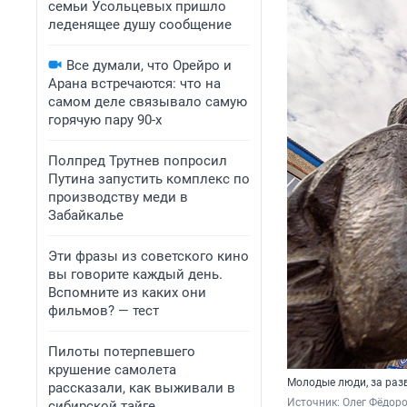
семьи Усольцевых пришло
леденящее душу сообщение
Все думали, что Орейро и
Арана встречаются: что на
самом деле связывало самую
горячую пару 90-х
Полпред Трутнев попросил
Путина запустить комплекс по
производству меди в
Забайкалье
Эти фразы из советского кино
вы говорите каждый день.
Вспомните из каких они
фильмов? — тест
Пилоты потерпевшего
крушение самолета
Молодые люди, за разв
рассказали, как выживали в
Источник: 
Олег Фёдоро
сибирской тайге