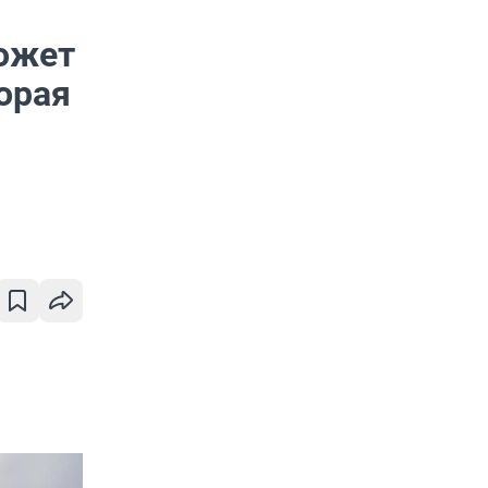
может
орая