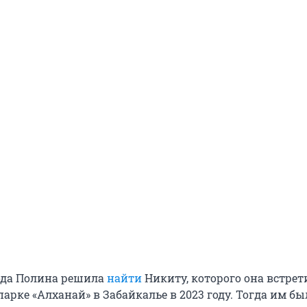
года Полина решила
найти
Никиту, которого она встрет
рке «Алханай» в Забайкалье в 2023 году. Тогда им был