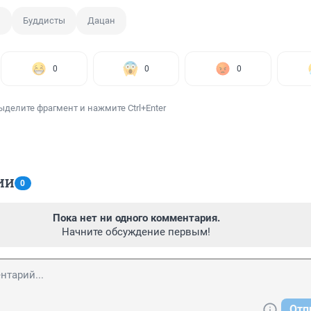
м
Буддисты
Дацан
0
0
0
ыделите фрагмент и нажмите Ctrl+Enter
ИИ
0
Пока нет ни одного комментария.
Начните обсуждение первым!
Отп