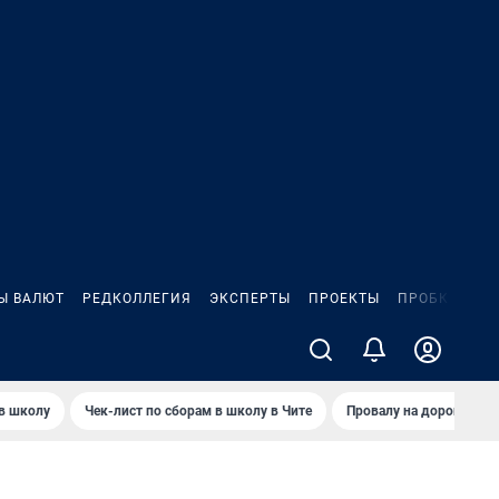
Ы ВАЛЮТ
РЕДКОЛЛЕГИЯ
ЭКСПЕРТЫ
ПРОЕКТЫ
ПРОБКИ
ИГ
 в школу
Чек-лист по сборам в школу в Чите
Провалу на дороге пол