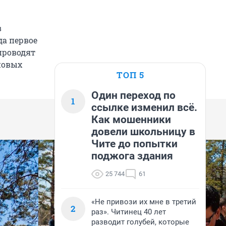
в
да первое
проводят
новых
ТОП 5
Один переход по
1
ссылке изменил всё.
Как мошенники
довели школьницу в
Чите до попытки
поджога здания
25 744
61
«Не привози их мне в третий
2
раз». Читинец 40 лет
разводит голубей, которые