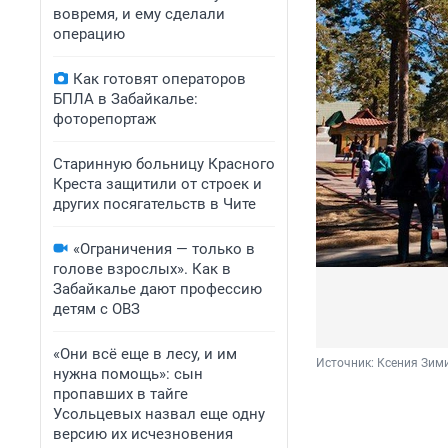
вовремя, и ему сделали
операцию
Как готовят операторов
БПЛА в Забайкалье:
фоторепортаж
Старинную больницу Красного
Креста защитили от строек и
других посягательств в Чите
«Ограничения — только в
голове взрослых». Как в
Забайкалье дают профессию
детям с ОВЗ
«Они всё еще в лесу, и им
Источник: 
Ксения Зим
нужна помощь»: сын
пропавших в тайге
Усольцевых назвал еще одну
версию их исчезновения