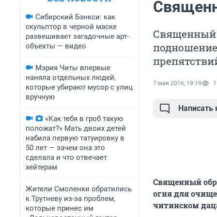
Священн
Сибирский Бэнкси: как
скульптор в черной маске
Священный 
развешивает загадочные арт-
подношение
объекты — видео
препятствий
Мэрия Читы впервые
наняла отдельных людей,
7 мая 2016, 19:19
1
которые убирают мусор с улиц
вручную
Написать
«Как тебя в гроб такую
положат?» Мать двоих детей
набила первую татуировку в
50 лет — зачем она это
сделала и что отвечает
хейтерам
Священный обр
Жители Смоленки обратились
огня для очище
к Трутневу из-за проблем,
читинском дац
которые принес им