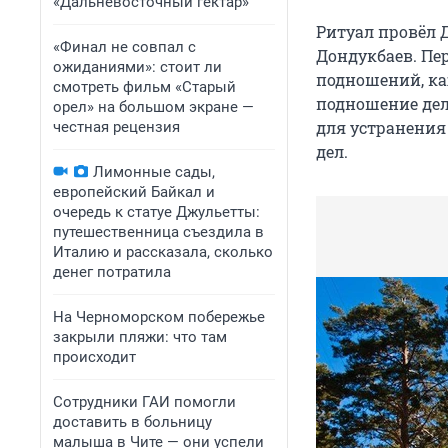
«Дальневосточный гектар»
Ритуал провёл 
«Финал не совпал с
Дондукбаев. Пе
ожиданиями»: стоит ли
подношений, ка
смотреть фильм «Старый
подношение дел
орел» на большом экране —
для устранения
честная рецензия
дел.
Лимонные сады,
европейский Байкал и
очередь к статуе Джульетты:
путешественница съездила в
Италию и рассказала, сколько
денег потратила
На Черноморском побережье
закрыли пляжи: что там
происходит
Сотрудники ГАИ помогли
доставить в больницу
малыша в Чите — они успели