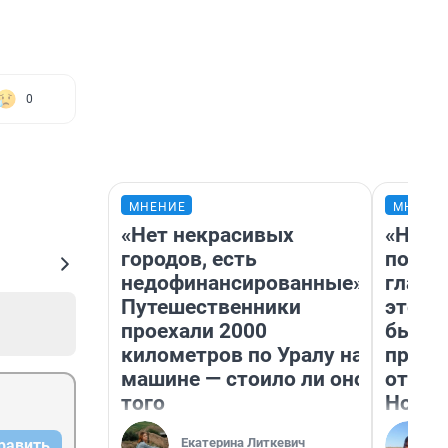
0
МНЕНИЕ
МНЕНИ
«Нет некрасивых
«Нико
городов, есть
побед
недофинансированные».
главн
Путешественники
этого
проехали 2000
бьет 
километров по Уралу на
прока
машине — стоило ли оно
отзыв
того
Нолан
Екатерина Литкевич
равить