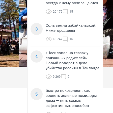
всегда к нему возвращаются
20 175
15
Соль земли забайкальской.
3
Нижегородцевы
18 747
15
«Насиловал на глазах у
4
связанных родителей».
Новый поворот в деле
убийства россиян в Таиланде
9 269
9
Быстро покраснеют: как
5
соспеть зеленые помидоры
дома — пять самых
эффективных способов