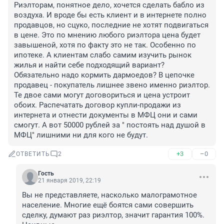
Риэлторам, понятное дело, хочется сделать бабло из 
воздуха. И вроде бы есть клиент и в интернете полно 
продавцов, но сцуко, последние не хотят подвигаться 
в цене. Это по мнению любого риэлтора цена будет 
завышеной, хотя по факту это не так. Особенно по 
ипотеке. А клиентам слабо самим изучить рынок 
жилья и найти себе подходящий вариант? 
Обязательно надо кормить дармоедов? В цепочке 
продавец - покупатель лишнее звено именно риэлтор. 
Те двое сами могут договориться и цена устроит 
обоих. Распечатать договор купли-продажи из 
интернета и отнести документы в МФЦ они и сами 
смогут. А вот 50000 рублей за " постоять над душой в 
МФЦ" лишними ни для кого не будут.
+3
–0
ОТВЕТИТЬ
2
Гость
21 января 2019, 22:19
Вы не представляете, насколько малограмотное 
население. Многие ещё боятся сами совершить 
сделку, думают раз риэлтор, значит гарантия 100%. 