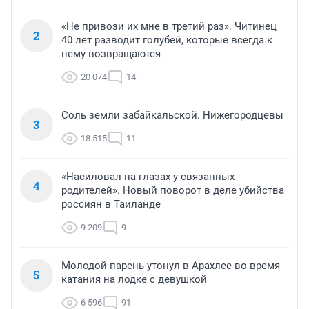
«Не привози их мне в третий раз». Читинец
2
40 лет разводит голубей, которые всегда к
нему возвращаются
20 074
14
Соль земли забайкальской. Нижегородцевы
3
18 515
11
«Насиловал на глазах у связанных
4
родителей». Новый поворот в деле убийства
россиян в Таиланде
9 209
9
Молодой парень утонул в Арахлее во время
5
катания на лодке с девушкой
6 596
91