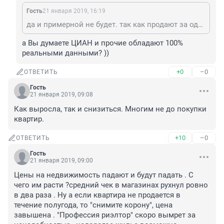
Гость
21 января 2019, 16:19
да и примерной не будет. так как продают за одну цену а за какую фактически продали никто не узнает. Квартиры как за 7 лямов так и за 2 уходят, это кому что надо и смотря какой кошелек
а Вы думаете ЦИАН и прочие обладают 100% 
реальными данными? ))
+0
–0
ОТВЕТИТЬ
Гость
21 января 2019, 09:08
Как выросла, так и снизиться. Многим не до покупки 
квартир. 
+10
–0
ОТВЕТИТЬ
Гость
21 января 2019, 09:00
Цены на недвижимость падают и будут падать . С 
чего им расти ?средний чек в магазинах рухнул ровно 
в два раза . Ну а если квартира не продается в 
течение полугода, то "снимите корону", цена 
завышена . "Профессия риэлтор" скоро вымрет за 