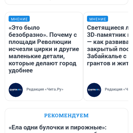
МНЕНИЕ
МНЕНИЕ
«Это было
Светящиеся ла
безобразно». Почему с
3D‑памятник и
площади Революции
— как развивае
исчезли цирки и другие
закрытый посе
маленькие детали,
Забайкалье с 
которые делают город
грантов и жите
удобнее
Редакция «Чита.Ру»
Редакция «Чит
РЕКОМЕНДУЕМ
«Ела одни булочки и пирожные»: