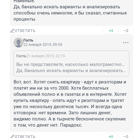
Наивные.
Да, банально искать варианты и анализировать 
способны очень немногие, я бы сказал, считанные 
проценты
+3
–0
ОТВЕТИТЬ
Гость
22 января 2019, 09:54
Гость
21 января 2019, 22:19
Вы не представляете, насколько малограмотное население. Многие ещё боятся сами совершить сделку, думают раз риэлтор, значит гарантия 100%. Наивные.
Да, банально искать варианты и анализировать способны очень немногие, я бы сказал, считанные проценты
Вот, вот. Хотят снять квартиру - идут к риэлторам и 
платят им ни за что 2000. Хотя бесплатных 
объявлений полно и в газетах и в интернете. Хотят 
купить квартиру - опять идут к риэлторам и тратят 
уже по нескольку десятков тысяч. И всегда одна 
отговорка: нет времени. Зато лишних денег, 
видимо полно. А в тырнете бесконечное скуление 
о том, что денег нет. Парадокс.
+0
–0
ОТВЕТИТЬ