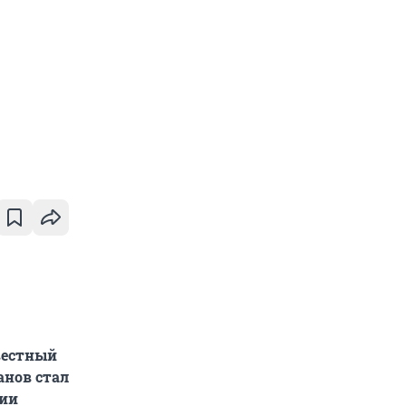
вестный
анов стал
нии