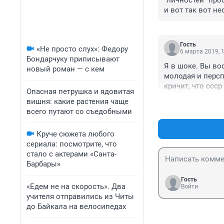
"личностей" про
и вот так вот не
насколько сложн
конференциях, к
многое другое, 
Гость
«Не просто слух»: Федору
изнуряющих трен
6 марта 2019, 
Бондарчуку приписывают
разговариваете 
Я в шоке. Вы во
новый роман — с кем
любое мероприят
молодая и персп
или та, что на н
кричит, что ссср
порадовались за
Опасная петрушка и ядовитая
поколение делите
отличие от мног
вишня: какие растения чаще
сейчас происход
А ещё это очень
всего путают со съедобными
ответственности
готов поддержат
ничего не меняет
несмотря на сво
Круче сюжета любого
был БАМовцами, 
Меняйте свою жиз
сериала: посмотрите, что
комментариях, е
будете злыми, н
стало с актерами «Санта-
поколение", так
Барбары»
Гость
«Едем не на скорость». Два
Войти
учителя отправились из Читы
до Байкала на велосипедах