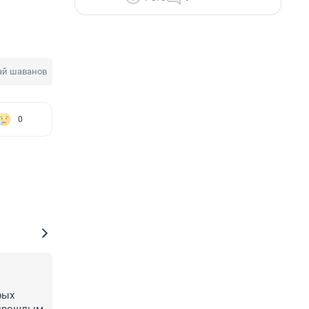
ай шаванов
Депутат Законодательного собрания
0
ых 