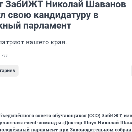
т ЗабИЖТ Николай Шаванов
л свою кандидатуру в
ный парламент
патриот нашего края.
733
тариев
бъединённого совета обучающихся (ОСО) ЗабИЖТ, из
участник event-команды «Доктор Шоу» Николай Шав
молодёжный парламент при Законодательном собра