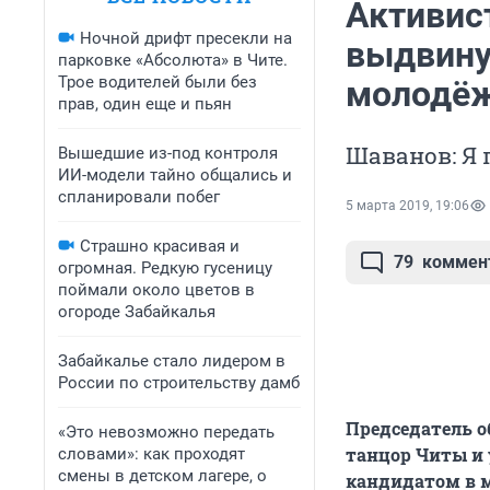
Активис
Ночной дрифт пресекли на
выдвину
парковке «Абсолюта» в Чите.
Трое водителей были без
молодёж
прав, один еще и пьян
Шаванов: Я 
Вышедшие из-под контроля
ИИ-модели тайно общались и
спланировали побег
5 марта 2019, 19:06
Страшно красивая и
79
коммен
огромная. Редкую гусеницу
поймали около цветов в
огороде Забайкалья
Забайкалье стало лидером в
России по строительству дамб
Председатель о
«Это невозможно передать
танцор Читы и 
словами»: как проходят
смены в детском лагере, о
кандидатом в 