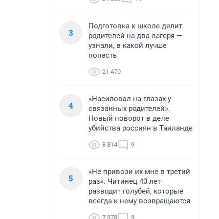
Подготовка к школе делит
3
родителей на два лагеря —
узнали, в какой лучше
попасть
21 470
«Насиловал на глазах у
4
связанных родителей».
Новый поворот в деле
убийства россиян в Таиланде
8 314
9
«Не привози их мне в третий
5
раз». Читинец 40 лет
разводит голубей, которые
всегда к нему возвращаются
7 878
9