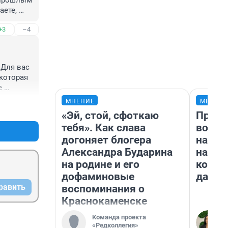
 прошлым 
ете, 
х, 
+3
–4
щего и 
и на 
бодно 
сти 
Для вас 
ывает 
которая 
 
в 
что 
МНЕНИЕ
МНЕНИ
+0
–0
орый 
«Эй, стой, сфоткаю
Прода
е 
нается, 
тебя». Как слава
возьм
те кто 
догоняет блогера
нам г
 и 
Александра Бударина
налог
на родине и его
косне
дофаминовые
даже 
равить
воспоминания о
Краснокаменске
Команда проекта
«Редколлегия»