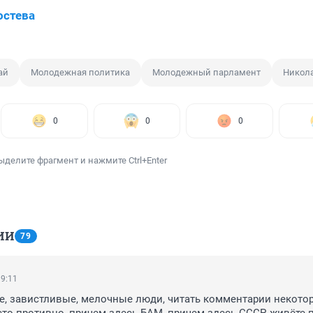
остева
ай
Молодежная политика
Молодежный парламент
Никол
0
0
0
ыделите фрагмент и нажмите Ctrl+Enter
ИИ
79
19:11
, завистливые, мелочные люди, читать комментарии некотор