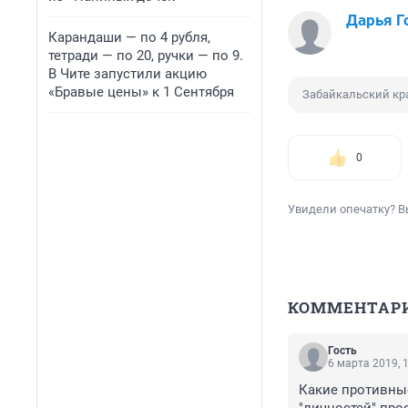
Дарья Г
Карандаши — по 4 рубля,
тетради — по 20, ручки — по 9.
В Чите запустили акцию
«Бравые цены» к 1 Сентября
Забайкальский кр
0
Увидели опечатку? В
КОММЕНТАР
Гость
6 марта 2019, 
Какие противные