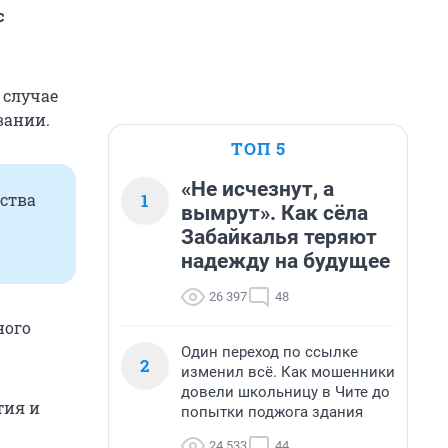
с
 случае
вании.
ТОП 5
«Не исчезнут, а
1
ства
вымрут». Как сёла
Забайкалья теряют
надежду на будущее
26 397
48
ного
Один переход по ссылке
2
изменил всё. Как мошенники
довели школьницу в Чите до
тия и
попытки поджога здания
24 533
44