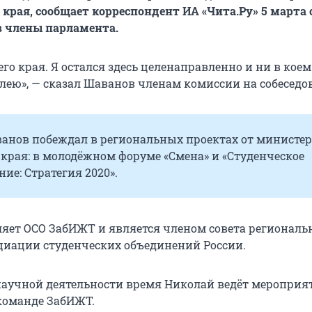
 края, сообщает корреспондент ИА «Чита.Ру» 5 марта 
в члены парламента.
го края. Я остался здесь целенаправленно и ни в коем
алею», — сказал Шаванов членам комиссии на собеседо
анов побеждал в региональных проектах от министер
края: в молодёжном форуме «Смена» и «Студенческое
ие: Стратегия 2020».
ляет ОСО ЗабИЖТ и является членом совета региональ
циации студенческих объединений России.
 научной деятельности время Николай ведёт мероприя
 команде ЗабИЖТ.