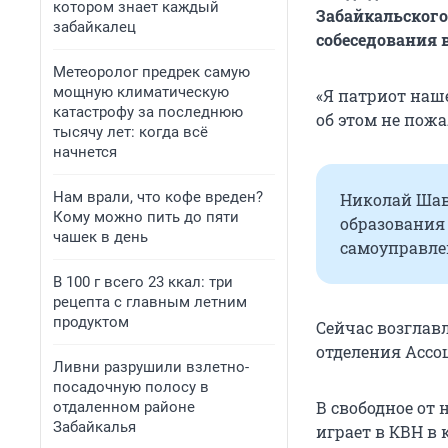
котором знает каждый
Забайкальского
забайкалец
собеседования 
Метеоролог предрек самую
мощную климатическую
«Я патриот наше
катастрофу за последнюю
об этом не пож
тысячу лет: когда всё
начнется
Нам врали, что кофе вреден?
Николай Шав
Кому можно пить до пяти
образования 
чашек в день
самоуправлен
В 100 г всего 23 ккал: три
рецепта с главным летним
продуктом
Сейчас возглав
отделения Ассо
Ливни разрушили взлетно-
посадочную полосу в
В свободное от
отдаленном районе
Забайкалья
играет в КВН в