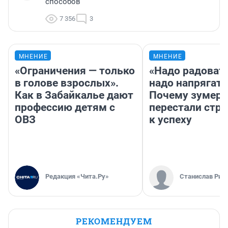
способов
7 356
3
МНЕНИЕ
МНЕНИЕ
«Ограничения — только
«Надо радовать
в голове взрослых».
надо напрягать
Как в Забайкалье дают
Почему зумер
профессию детям с
перестали стр
ОВЗ
к успеху
Редакция «Чита.Ру»
Станислав Рин
РЕКОМЕНДУЕМ