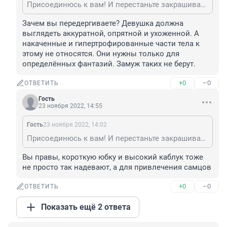
Присоединюсь к вам! И перестаньте закрашивать седину! Ну срам же, ей Богу! Сразу видно, что крашенная идет. Еще и вырядится в юбку выше колен и колготки прозрачные. Где ж это видано?! Тьфу! Задумайтесь о душе, о нравственности. А каблучища эти? Вот толи дело - валенки! - и тепло, и безопасно, и сухонько.
Зачем вы передергиваете? Девушка должна 
выглядеть аккуратной, опрятной и ухоженной. А 
накаченные и гипертрофированные части тела к 
этому не относятся. Они нужны только для 
определённых фантазий. Замуж таких не берут.
+0
–0
ОТВЕТИТЬ
Гость
23 ноября 2022, 14:55
Гость
23 ноября 2022, 14:02
Присоединюсь к вам! И перестаньте закрашивать седину! Ну срам же, ей Богу! Сразу видно, что крашенная идет. Еще и вырядится в юбку выше колен и колготки прозрачные. Где ж это видано?! Тьфу! Задумайтесь о душе, о нравственности. А каблучища эти? Вот толи дело - валенки! - и тепло, и безопасно, и сухонько.
Вы правы, короткую юбку и высокий каблук тоже 
не просто так надевают, а для привлечения самцов
+0
–0
ОТВЕТИТЬ
Показать ещё 2 ответа