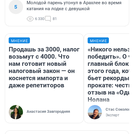
Молодой парень утонул в Арахлее во время
5
катания на лодке с девушкой
6 330
81
МНЕНИЕ
МНЕНИЕ
Продашь за 3000, налог
«Никого нельз
возьмут с 4000. Что
победить». О ч
нам готовит новый
главный блокб
налоговый закон — он
этого года, ко
коснется импорта и
бьет рекорды 
даже репетиторов
прокате: честн
отзыв на «Оди
Нолана
Стас Соколов
Анастасия Завгородняя
Эксперт