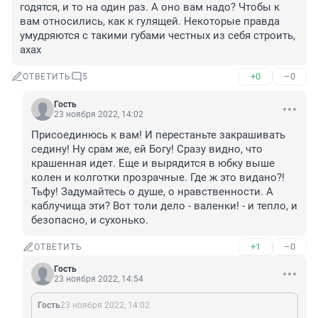
годятся, и то на один раз. А оно вам надо? Чтобы к 
вам относились, как к гулящей. Некоторые правда 
умудряются с такими губами честных из себя строить, 
ахах
+0
–0
ОТВЕТИТЬ
5
Гость
23 ноября 2022, 14:02
Присоединюсь к вам! И перестаньте закрашивать 
седину! Ну срам же, ей Богу! Сразу видно, что 
крашенная идет. Еще и вырядится в юбку выше 
колен и колготки прозрачные. Где ж это видано?! 
Тьфу! Задумайтесь о душе, о нравственности. А 
каблучища эти? Вот толи дело - валенки! - и тепло, и 
безопасно, и сухонько.
+1
–0
ОТВЕТИТЬ
Гость
23 ноября 2022, 14:54
Гость
23 ноября 2022, 14:02