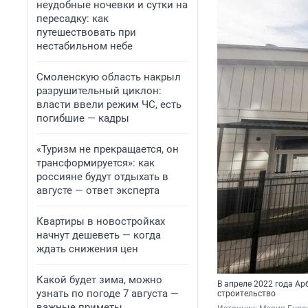
неудобные ночевки и сутки на
пересадку: как
путешествовать при
нестабильном небе
Смоленскую область накрыл
разрушительный циклон:
власти ввели режим ЧС, есть
погибшие — кадры
«Туризм не прекращается, он
трансформируется»: как
россияне будут отдыхать в
августе — ответ эксперта
Квартиры в новостройках
начнут дешеветь — когда
ждать снижения цен
Какой будет зима, можно
В апреле 2022 года А
узнать по погоде 7 августа —
строительство
важные приметы