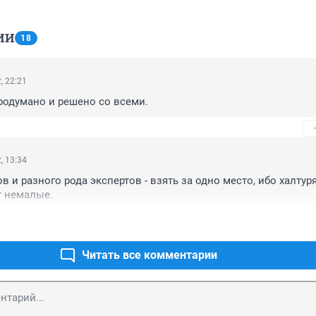
ИИ
18
, 22:21
родумано и решено со всеми.
, 13:34
и разного рода экспертов - взять за одно место, ибо халтурят
т немалые.
Читать все комментарии