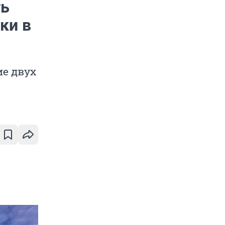
ть
ки в
е двух