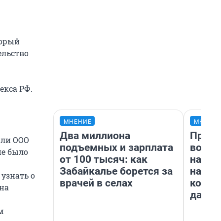
торый
ельство
екса РФ.
МНЕНИЕ
МНЕНИ
Два миллиона
Прода
или ООО
подъемных и зарплата
возьм
не было
от 100 тысяч: как
нам г
Забайкалье борется за
налог
узнать о
врачей в селах
косне
 на
даже 
м