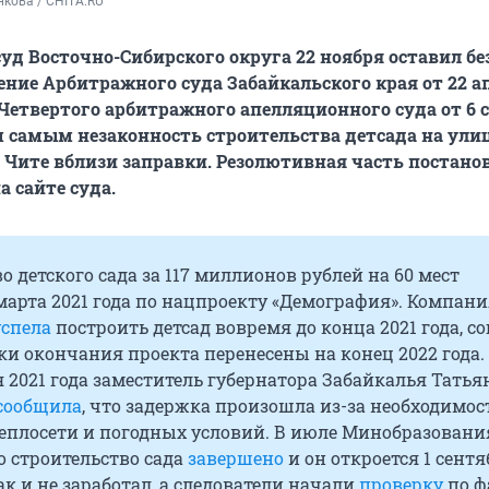
кова / CHITA.RU
д Восточно-Сибирского округа 22 ноября оставил бе
ние Арбитражного суда Забайкальского края от 22 а
Четвертого арбитражного апелляционного суда от 6 с
 самым незаконность строительства детсада на ули
 Чите вблизи заправки. Резолютивная часть постано
а сайте суда.
о детского сада за 117 миллионов рублей на 60 мест
марта 2021 года по нацпроекту «Демография». Компан
успела
построить детсад вовремя до конца 2021 года, с
ки окончания проекта перенесены на конец 2022 года.
 2021 года заместитель губернатора Забайкалья Татья
сообщила
, что задержка произошла из-за необходимос
теплосети и погодных условий. В июле Минобразовани
о строительство сада
завершено
и он откроется 1 сентя
ак и не заработал, а следователи начали
проверку
по ф