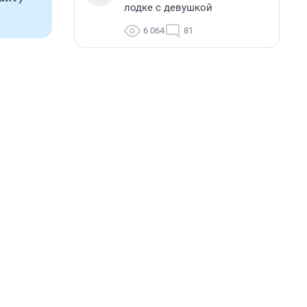
лодке с девушкой
6 064
81