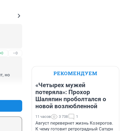
+0
–0
РЕКОМЕНДУЕМ
, но 
«Четырех мужей
потеряла»: Прохор
+3
–0
Шаляпин проболтался о
новой возлюбленной
11 часов
3 738
1
Август перевернет жизнь Козерогов.
К чему готовит ретроградный Сатурн