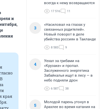
всегда к нему возвращаются
17 516
11
з
преля и
ентября,
«Насиловал на глазах у
3
связанных родителей».
це
Новый поворот в деле
вления
убийства россиян в Таиланде
8 583
9
Уехал за грибами на
4
«Крузаке» и пропал.
ия
Заслуженного энергетика
огласно
Забайкалья ищут в лесу — в
 В
небо подняли дрон
на
6 587
38
ти
я края
бря.
Молодой парень утонул в
5
Арахлее во время катания на
акту