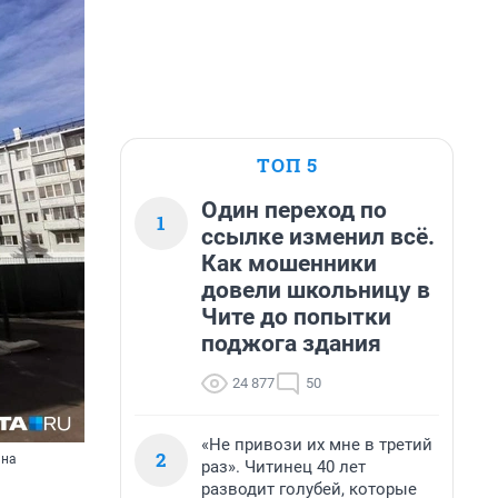
ТОП 5
Один переход по
1
ссылке изменил всё.
Как мошенники
довели школьницу в
Чите до попытки
поджога здания
24 877
50
«Не привози их мне в третий
2
 на
раз». Читинец 40 лет
разводит голубей, которые