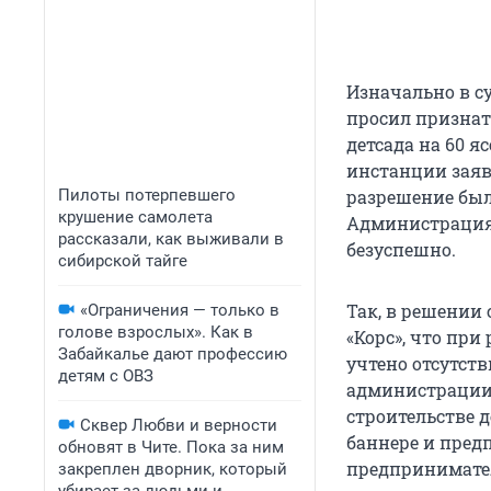
Изначально в с
просил признат
детсада на 60 я
инстанции заяв
Пилоты потерпевшего
разрешение был
крушение самолета
Администрация 
рассказали, как выживали в
безуспешно.
сибирской тайге
Так, в решении
«Ограничения — только в
голове взрослых». Как в
«Корс», что пр
Забайкалье дают профессию
учтено отсутст
детям с ОВЗ
администрации 
строительстве д
Сквер Любви и верности
баннере и предп
обновят в Чите. Пока за ним
предпринимател
закреплен дворник, который