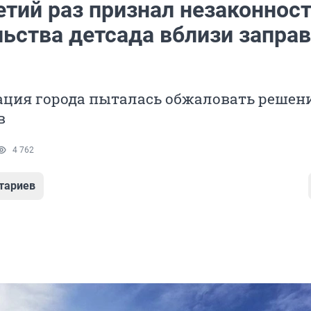
етий раз признал незаконнос
ьства детсада вблизи заправ
ция города пыталась обжаловать решени
в
4 762
тариев