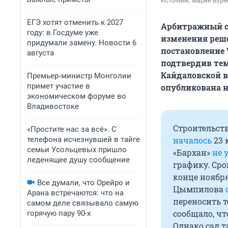
Источник: 
Мария Бурен
ЕГЭ хотят отменить к 2027
Арбитражный су
году: в Госдуме уже
изменения реше
придумали замену. Новости 6
постановление 
августа
подтвердив тем
Кайдаловской в
Премьер‑министр Монголии
примет участие в
опубликована н
экономическом форуме во
Владивостоке
Строительств
«Простите нас за всё». С
телефона исчезнувшей в тайге
началось
23 
семьи Усольцевых пришло
«Бархан»
не 
леденящее душу сообщение
графику. Сро
конце ноября
Все думали, что Орейро и
Цымпилова
Арана встречаются: что на
переносить 
самом деле связывало самую
сообщало, чт
горячую пару 90-х
Однако сад т