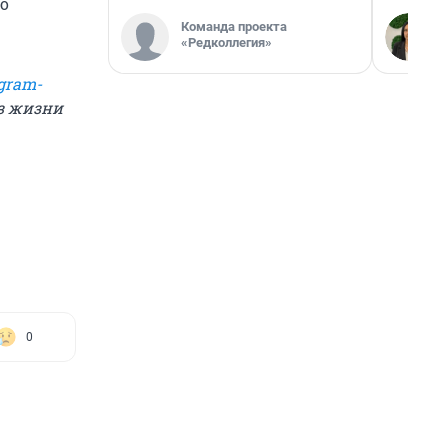
о
Команда проекта
«Редколлегия»
gram-
из жизни
0