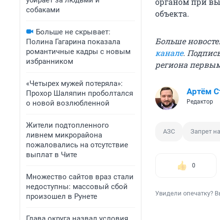
убирает за людьми и
органом при вы
собаками
объекта.
Больше не скрывает:
Больше новосте
Полина Гагарина показала
романтичные кадры с новым
канале
.
Подписы
избранником
региона первы
«Четырех мужей потеряла»:
Артём 
Прохор Шаляпин проболтался
Редактор
о новой возлюбленной
Жители подтопленного
АЗС
Запрет на
ливнем микрорайона
пожаловались на отсутствие
выплат в Чите
0
Множество сайтов враз стали
недоступны: массовый сбой
Увидели опечатку? В
произошел в Рунете
Глава округа назвал условия