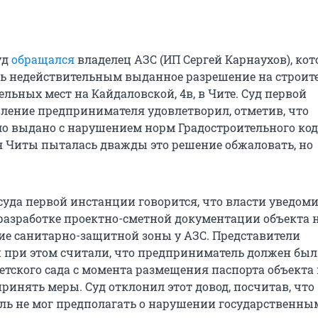
уд
обращался
владелец АЗС (ИП Сергей Карнаухов), ко
ь недействительным выданное разрешение на строит
сельных мест на Кайдаловской, 4в, в Чите. Суд первой
ление предпринимателя удовлетворил, отметив, что
о выдано с нарушением норм Градостроительного код
Читы пыталась дважды это решение обжаловать, но
 суда первой инстанции говорится, что власти уведом
и разработке проектно-сметной документации объекта 
вие санитарно-защитной зоны у АЗС. Представители
при этом считали, что предприниматель должен был 
етского сада с момента размещения паспорта объекта
ринять меры. Суд отклонил этот довод, посчитав, что
ь не мог предполагать о нарушении государственны