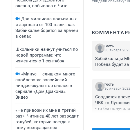
пешком до Ледовитого
Увидели опечатку? В
океана, побывала в Чите
Два миллиона подъемных
и зарплата от 100 тысяч: как
Забайкалье борется за врачей
КОММЕНТАР
в селах
Гость
Школьники начнут учиться по
30 января 2023
новой программе: что
Забайкальцы МЫ
изменится с 1 сентября
Победа будет за
«Минус — слишком много
спойлеров»: российский
Гость
ниндзя-скульптор снялся в
30 января 2023
сериале «Дом Дракона».
Создается впече
Видео
ЧВК то Лугански
что бы получило
«Не привози их мне в третий
раз». Читинец 40 лет разводит
голубей, которые всегда к
нему возвращаются