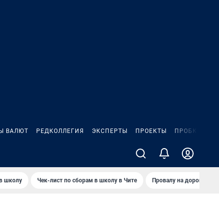
Ы ВАЛЮТ
РЕДКОЛЛЕГИЯ
ЭКСПЕРТЫ
ПРОЕКТЫ
ПРОБКИ
ИГ
 в школу
Чек-лист по сборам в школу в Чите
Провалу на дороге пол