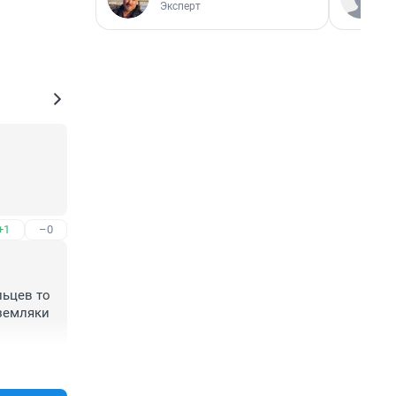
Эксперт
+1
–0
ьцев то 
земляки 
+0
–0