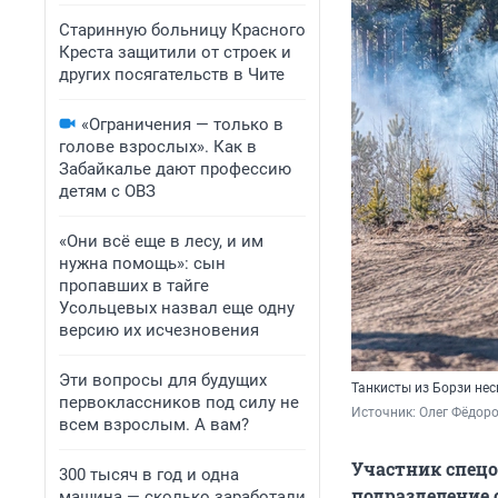
Старинную больницу Красного
Креста защитили от строек и
других посягательств в Чите
«Ограничения — только в
голове взрослых». Как в
Забайкалье дают профессию
детям с ОВЗ
«Они всё еще в лесу, и им
нужна помощь»: сын
пропавших в тайге
Усольцевых назвал еще одну
версию их исчезновения
Эти вопросы для будущих
Танкисты из Борзи не
первоклассников под силу не
Источник: 
Олег Фёдоро
всем взрослым. А вам?
Участник спецо
300 тысяч в год и одна
подразделение 
машина — сколько заработали