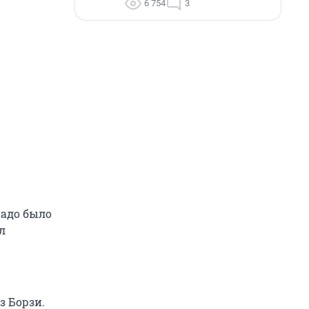
6 754
3
надо было
л
з Борзи.