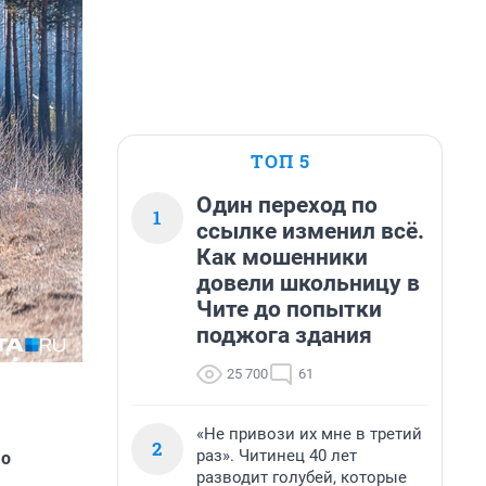
ТОП 5
Один переход по
1
ссылке изменил всё.
Как мошенники
довели школьницу в
Чите до попытки
поджога здания
25 700
61
«Не привози их мне в третий
2
раз». Читинец 40 лет
го
разводит голубей, которые