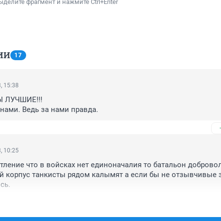
ыделите фрагмент и нажмите Ctrl+Enter
ИИ
17
, 15:38
 ЛУЧШИЕ!!!

 нами. Ведь за нами правда.
, 10:25
тление что в войсках нет единоначалия то батальон добровол
й корпус танкисты рядом калымят а если бы не отзывчивые 
сь.