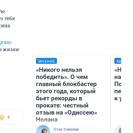
ую
о тебя
чина.
gram-
из жизни
МНЕНИЕ
МНЕНИ
«Никого нельзя
«Надо
победить». О чем
надо 
главный блокбастер
Почем
этого года, который
перес
бьет рекорды в
к успе
прокате: честный
отзыв на «Одиссею»
0
Нолана
Стас Соколов