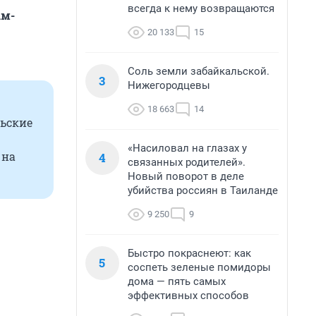
всегда к нему возвращаются
ам-
20 133
15
Соль земли забайкальской.
3
Нижегородцевы
18 663
14
ьские
«Насиловал на глазах у
на
4
связанных родителей».
Новый поворот в деле
убийства россиян в Таиланде
9 250
9
Быстро покраснеют: как
5
соспеть зеленые помидоры
дома — пять самых
эффективных способов