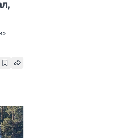
л,
и»