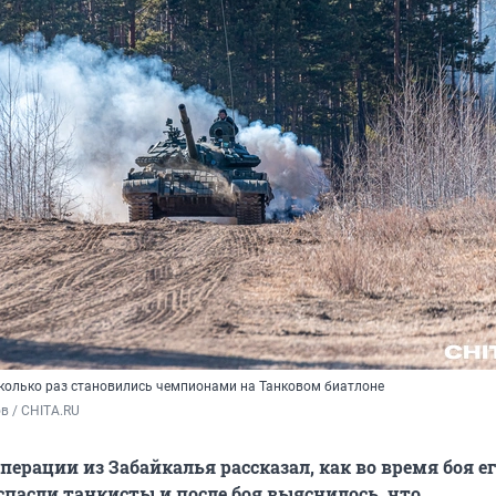
сколько раз становились чемпионами на Танковом биатлоне
в / CHITA.RU
перации из Забайкалья рассказал, как во время боя е
спасли танкисты и после боя выяснилось, что