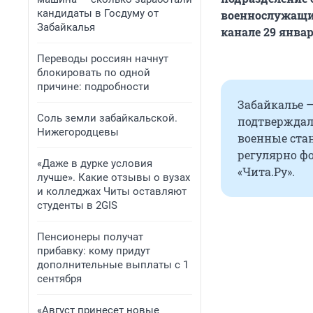
кандидаты в Госдуму от
военнослужащие
Забайкалья
канале 29 янва
Переводы россиян начнут
блокировать по одной
причине: подробности
Забайкалье —
Соль земли забайкальской.
подтверждал
Нижегородцевы
военные ста
регулярно фо
«Даже в дурке условия
«Чита.Ру».
лучше». Какие отзывы о вузах
и колледжах Читы оставляют
студенты в 2GIS
Пенсионеры получат
прибавку: кому придут
дополнительные выплаты с 1
сентября
«Август принесет новые