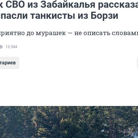
к СВО из Забайкалья рассказа
спасли танкисты из Борзи
риятно до мурашек — не описать словам
13 544
тариев