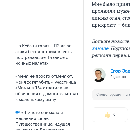
Мне было прият
проявили мужес
линию огня, спа
прикроют — бли
Больше новосте
На Кубани горит НПЗ из-за
канале
.
Подписы
атаки беспилотников: есть
региона первы
пострадавшие. Главное о
ночных налетах
Егор За
«Меня не просто отменяют,
Редактор
меня хотят убить»: участница
«Мамы в 16» ответила на
обвинения в домогательствах
Спецоперация на 
к маленькому сыну
«Я много снимала и
0
медленно шла».
Путешественница, идущая