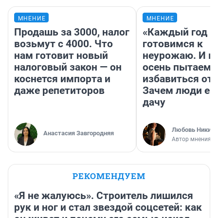
МНЕНИЕ
МНЕНИЕ
Продашь за 3000, налог
«Каждый год 
возьмут с 4000. Что
готовимся к
нам готовит новый
неурожаю. И 
налоговый закон — он
осень пытаемс
коснется импорта и
избавиться от 
даже репетиторов
Зачем люди ез
дачу
Любовь Никити
Анастасия Завгородняя
Автор мнения
РЕКОМЕНДУЕМ
«Я не жалуюсь». Строитель лишился
рук и ног и стал звездой соцсетей: как