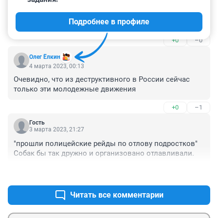
А ничего что за оффниками и гопниками никто не 
следил и они растили свою мощь и взвенчивали в 
Подробнее в профиле
голову других подростков что это правильно и верное 
решение идти с ними под одну гребёнку, чёт это 
+0
–0
никого не волновало, а тут решили дать отпор этим 
людям которые сами творят несправедливость, так 
Олег Ёлкин
сразу "группировка" "опасная".
4 марта 2023, 00:13
Очевидно, что из деструктивного в России сейчас 
только эти молодежные движения
+0
–1
Гость
3 марта 2023, 21:27
"прошли полицейские рейды по отлову подростков"

Собак бы так дружно и организовано отлавливали.
+3
–0
Читать все комментарии