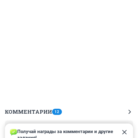
КОММЕНТАРИИ
12
Гость
5 марта 2023, 03:00
Получай награды за комментарии и другие 
задания!