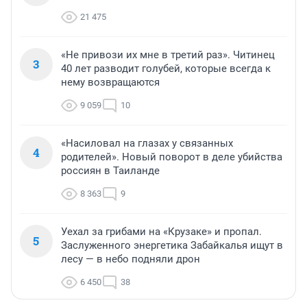
21 475
«Не привози их мне в третий раз». Читинец
3
40 лет разводит голубей, которые всегда к
нему возвращаются
9 059
10
«Насиловал на глазах у связанных
4
родителей». Новый поворот в деле убийства
россиян в Таиланде
8 363
9
Уехал за грибами на «Крузаке» и пропал.
5
Заслуженного энергетика Забайкалья ищут в
лесу — в небо подняли дрон
6 450
38