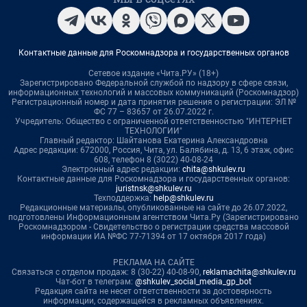
Контактные данные для Роскомнадзора и государственных органов
Сетевое издание «Чита.РУ» (18+)
Зарегистрировано Федеральной службой по надзору в сфере связи,
информационных технологий и массовых коммуникаций (Роскомнадзор)
Регистрационный номер и дата принятия решения о регистрации: ЭЛ №
ФС 77 – 83657 от 26.07.2022 г.
Учредитель: Общество с ограниченной ответственностью "ИНТЕРНЕТ
ТЕХНОЛОГИИ"
Главный редактор: Шайтанова Екатерина Александровна
Адрес редакции: 672000, Россия, Чита, ул. Балябина, д. 13, 6 этаж, офис
608, телефон 8 (3022) 40-08-24
Электронный адрес редакции:
chita@shkulev.ru
Контактные данные для Роскомнадзора и государственных органов:
juristnsk@shkulev.ru
Техподдержка:
help@shkulev.ru
Редакционные материалы, опубликованные на сайте до 26.07.2022,
подготовлены Информационным агентством Чита.Ру (Зарегистрировано
Роскомнадзором - Свидетельство о регистрации средства массовой
информации ИА №ФС 77-71394 от 17 октября 2017 года)
РЕКЛАМА НА САЙТЕ
Связаться с отделом продаж: 8 (30-22) 40-08-90,
reklamachita@shkulev.ru
Чат-бот в телеграм:
@shkulev_social_media_gp_bot
Редакция сайта не несет ответственности за достоверность
информации, содержащейся в рекламных объявлениях.