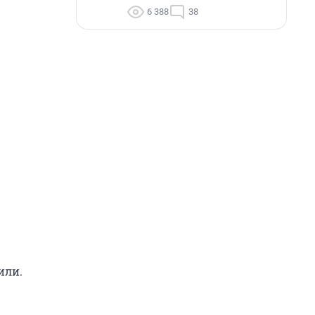
6 388
38
или.