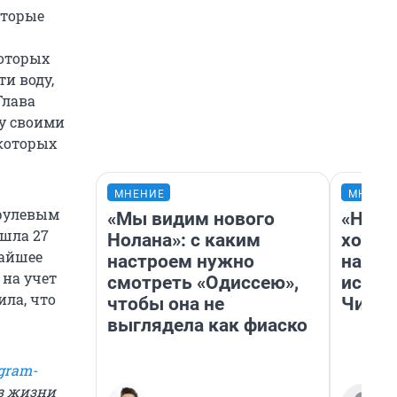
оторые
которых
ти воду,
Глава
ду своими
 которых
МНЕНИЕ
МНЕНИ
урулевым
«Мы видим нового
«Нача
шла 27
Нолана»: с каким
хозяи
айшее
настроем нужно
навод
 на учет
смотреть «Одиссею»,
истор
ила, что
чтобы она не
Читы
выглядела как фиаско
gram-
из жизни