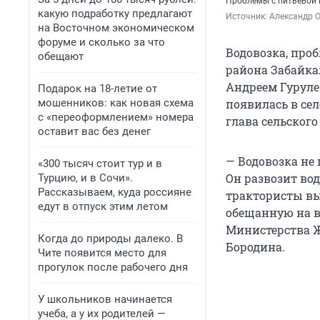
Проблемы с питьевой в
какую подработку предлагают
Источник: 
Александр 
на Восточном экономическом
форуме и сколько за что
Водовозка, про
обещают
района Забайка
Андреем Гуруле
Подарок на 18-летие от
мошенников: как новая схема
появилась в сел
с «переоформлением» номера
глава сельског
оставит вас без денег
— Водовозка не
«300 тысяч стоит тур и в
Он развозит вод
Турцию, и в Сочи».
Рассказываем, куда россияне
трактористы вых
едут в отпуск этим летом
обещанную на в
Министерства Ж
Когда до природы далеко. В
Бородина.
Чите появится место для
прогулок после рабочего дня
У школьников начинается
учеба, а у их родителей —