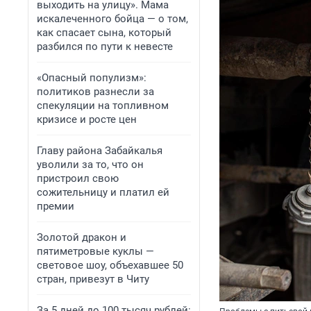
выходить на улицу». Мама
искалеченного бойца — о том,
как спасает сына, который
разбился по пути к невесте
«Опасный популизм»:
политиков разнесли за
спекуляции на топливном
кризисе и росте цен
Главу района Забайкалья
уволили за то, что он
пристроил свою
сожительницу и платил ей
премии
Золотой дракон и
пятиметровые куклы —
световое шоу, объехавшее 50
стран, привезут в Читу
За 5 дней до 100 тысяч рублей: