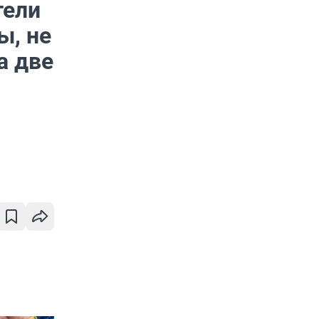
тели
ы, не
а две