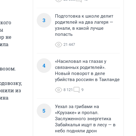
Подготовка к школе делит
3
ского
родителей на два лагеря —
узнали, в какой лучше
мы
попасть
ор не
щила
21 447
«Насиловал на глазах у
4
связанных родителей».
возом.
Новый поворот в деле
убийства россиян в Таиланде
одовозку,
вонили из
8 121
9
лина
Уехал за грибами на
5
«Крузаке» и пропал.
Заслуженного энергетика
Забайкалья ищут в лесу — в
небо подняли дрон