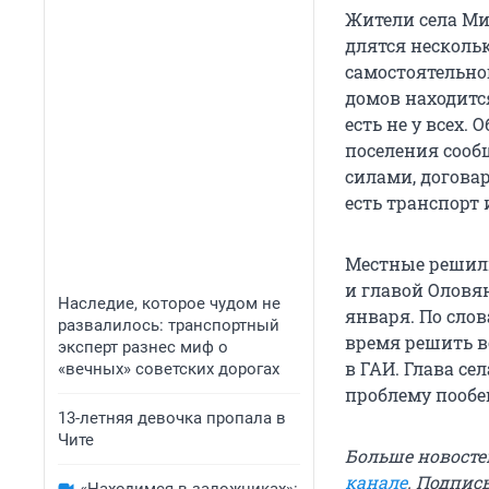
Жители села М
длятся нескольк
самостоятельно
домов находится
есть не у всех.
поселения сооб
силами, догова
есть транспорт 
Местные решили
и главой Оловя
Наследие, которое чудом не
января. По сло
развалилось: транспортный
время решить во
эксперт разнес миф о
в ГАИ. Глава с
«вечных» советских дорогах
проблему пообе
13-летняя девочка пропала в
Чите
Больше новосте
канале
. Подпис