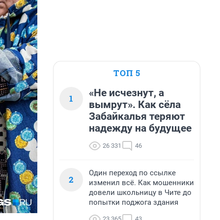
ТОП 5
«Не исчезнут, а
1
вымрут». Как сёла
Забайкалья теряют
надежду на будущее
26 331
46
Один переход по ссылке
2
изменил всё. Как мошенники
довели школьницу в Чите до
попытки поджога здания
23 365
43