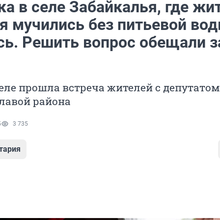
а в селе Забайкалья, где жи
я мучились без питьевой вод
сь. Решить вопрос обещали з
селе прошла встреча жителей с депутатом
лавой района
5
3 735
тария