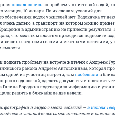
ирная
пожаловались
на проблемы с питьевой водой, к
о месяцев, 10 января. По их словам, условий для
го обеспечения водой у жителей нет. Водокачка от не
 очень далеко, а транспорт, на котором можно привез
 Обращения в администрацию не принесли результата. 
щала, что местным властям приходится подвозить во
риваясь с соседними селами и местными жителями, у
и емкости.
 поднять проблему на встрече жителей с Андреем Г
ннинского района Андреем Антошкиным, которая про
вам одной из участниц встречи, там
пообещали
в ближ
прос с водовозкой, сделать документы и поставить ее
ела Галина Бородина подтвердила информацию и уточн
щали решить в ближайшие две недели.
й, фотографий и видео с места событий —
в нашем Tele
ывайтесь и узнавайте всё самое интересное и важное 