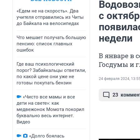
Водовозк
«Едем не на скорость». Два
с октябр
учителя отправились из Читы
до Байкала на велосипедах
появила
недели
Что мешает получать большую
пенсию: список главных
ошибок
В январе в 
Госдумы и г
Где ваш психологический
порог? Забайкальцы ответили,
по какой цене они уже не
24 февраля 2024, 13:5
готовы покупать бензин
23
коммен
«Чисто все мамы и все
дети на свете»: как
медвежонок Момота покорил
буквально весь интернет.
Видео
«Долго боялась