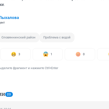
ми.
 Пыхалова
ент
Оловяннинский район
Проблема с водой
3
1
0
ыделите фрагмент и нажмите Ctrl+Enter
ИИ
23