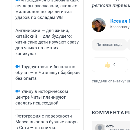
«Находимся в заложниках»:
региона первы
селлеры рассказали, сколько
миллионов потеряли из-за
ударов по складам WB
Ксения
Корреспонд
Английский — для жизни,
китайский — для будущего:
читинские дети изучают сразу
Питьевая вода
два языка на летних
каникулах
0
Трудоустроят и бесплатно
обучат — в Чите ищут барберов
без опыта
Увидели опечатку? В
Улицу в историческом
центре Читы планируют
сделать пешеходной
КОММЕНТАР
Фотография с поверхности
Марса вызвала бурные споры
Гость
в Сети — на снимке