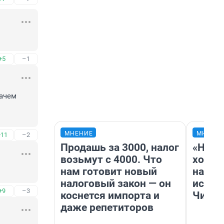
+5
–1
ачем 
МНЕНИЕ
МНЕНИ
+11
–2
Продашь за 3000, налог
«Нача
возьмут с 4000. Что
хозяи
нам готовит новый
навод
налоговый закон — он
истор
+9
–3
коснется импорта и
Читы
даже репетиторов