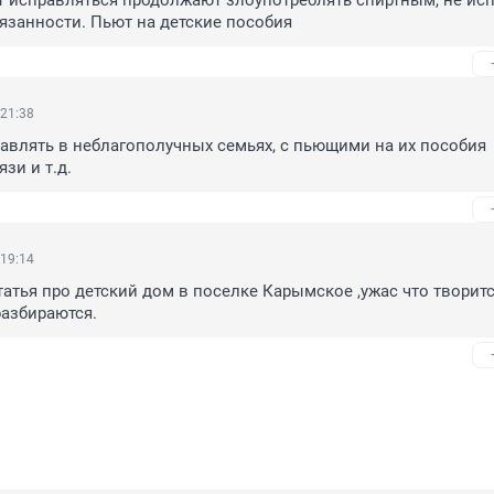
т исправляться продолжают злоупотреблять спиртным, не исп
язанности. Пьют на детские пособия
 21:38
авлять в неблагополучных семьях, с пьющими на их пособия 
язи и т.д.
 19:14
атья про детский дом в поселке Карымское ,ужас что творится
разбираются.