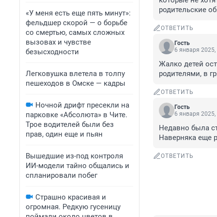
которые не хотя
родительские об
«У меня есть еще пять минут»:
фельдшер скорой — о борьбе
ОТВЕТИТЬ
со смертью, самых сложных
вызовах и чувстве
Гость
6 января 2025,
безысходности
Жалко детей ост
Легковушка влетела в толпу
родителями, в гр
пешеходов в Омске — кадры
ОТВЕТИТЬ
Ночной дрифт пресекли на
Гость
парковке «Абсолюта» в Чите.
6 января 2025,
Трое водителей были без
Недавно была ст
прав, один еще и пьян
Наверняка еще 
Вышедшие из-под контроля
ОТВЕТИТЬ
ИИ-модели тайно общались и
спланировали побег
Страшно красивая и
огромная. Редкую гусеницу
поймали около цветов в