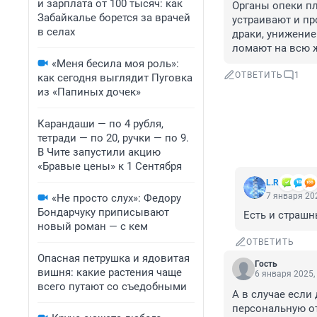
и зарплата от 100 тысяч: как
Органы опеки пл
Забайкалье борется за врачей
устраивают и пр
в селах
драки, унижение
ломают на всю 
«Меня бесила моя роль»:
ОТВЕТИТЬ
1
как сегодня выглядит Пуговка
из «Папиных дочек»
Карандаши — по 4 рубля,
тетради — по 20, ручки — по 9.
В Чите запустили акцию
«Бравые цены» к 1 Сентября
L.R
7 января 202
«Не просто слух»: Федору
Бондарчуку приписывают
Есть и страш
новый роман — с кем
ОТВЕТИТЬ
Опасная петрушка и ядовитая
Гость
вишня: какие растения чаще
6 января 2025,
всего путают со съедобными
А в случае если
персональную о