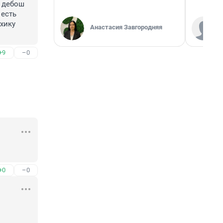
 дебош 
есть 
хику 
Анастасия Завгородняя
+9
–0
+0
–0