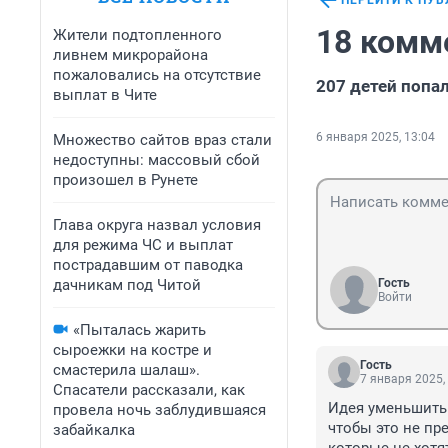
ПЕРЕЙТИ К ПУ
18 комм
Жители подтопленного
ливнем микрорайона
пожаловались на отсутствие
207 детей попал
выплат в Чите
6 января 2025, 13:04
Множество сайтов враз стали
недоступны: массовый сбой
произошел в Рунете
Глава округа назвал условия
для режима ЧС и выплат
пострадавшим от паводка
дачникам под Читой
Гость
Войти
«Пыталась жарить
сыроежки на костре и
Гость
смастерила шалаш».
7 января 2025,
Спасатели рассказали, как
Идея уменьшить ч
провела ночь заблудившаяся
чтобы это не пре
забайкалка