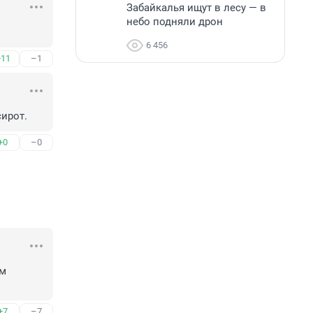
Забайкалья ищут в лесу — в
небо подняли дрон
6 456
+11
–1
сирот.
+0
–0
м 
+7
–7