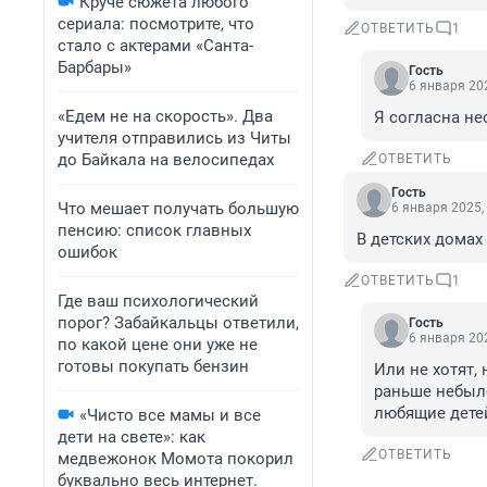
Круче сюжета любого
сериала: посмотрите, что
ОТВЕТИТЬ
1
стало с актерами «Санта-
Барбары»
Гость
6 января 202
«Едем не на скорость». Два
Я согласна не
учителя отправились из Читы
до Байкала на велосипедах
ОТВЕТИТЬ
Гость
Что мешает получать большую
6 января 2025,
пенсию: список главных
В детских домах
ошибок
ОТВЕТИТЬ
1
Где ваш психологический
порог? Забайкальцы ответили,
Гость
6 января 202
по какой цене они уже не
готовы покупать бензин
Или не хотят,
раньше небыл
любящие детей
«Чисто все мамы и все
дети на свете»: как
ОТВЕТИТЬ
медвежонок Момота покорил
буквально весь интернет.