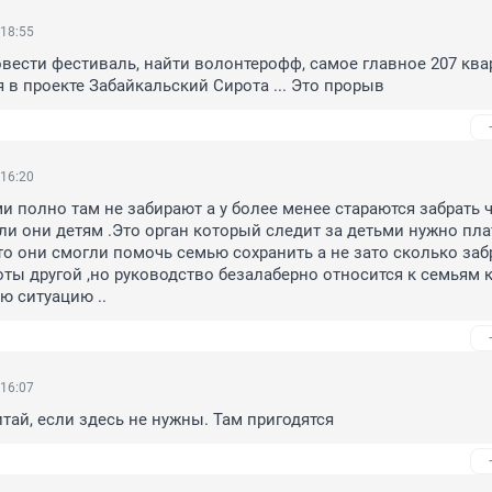
 18:55
вести фестиваль, найти волонтерофф, самое главное 207 квар
 в проекте Забайкальский Сирота ... Это прорыв
 16:20
и полно там не забирают а у более менее стараются забрать ч
и они детям .Это орган который следит за детьми нужно плат
что они смогли помочь семью сохранить а не зато сколько забр
ты другой ,но руководство безалаберно относится к семьям к
ю ситуацию ..
 16:07
итай, если здесь не нужны. Там пригодятся