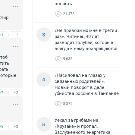
попасть
21 478
тир 
«Не привози их мне в третий
3
+1
–1
раз». Читинец 40 лет
разводит голубей, которые
всегда к нему возвращаются
тоб 
9 635
ить 
ать 
«Насиловал на глазах у
оторые 
4
связанных родителей».
Новый поворот в деле
+7
–2
убийства россиян в Таиланде
8 375
Уехал за грибами на
5
«Крузаке» и пропал.
+3
–3
Заслуженного энергетика