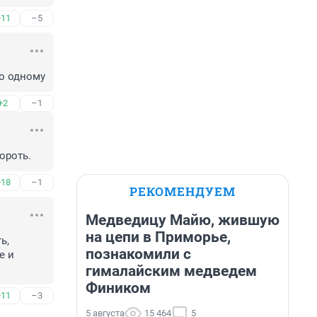
+11
–5
по одному
+2
–1
ороть.
+18
–1
РЕКОМЕНДУЕМ
Медведицу Майю, жившую
на цепи в Приморье,
, 
познакомили с
 и 
гималайским медведем
Фиником
+11
–3
5 августа
15 464
5