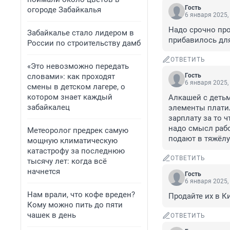
Гость
огороде Забайкалья
6 января 2025,
Надо срочно про
Забайкалье стало лидером в
прибавилось для
России по строительству дамб
ОТВЕТИТЬ
«Это невозможно передать
словами»: как проходят
Гость
6 января 2025,
смены в детском лагере, о
котором знает каждый
Алкашей с детьм
забайкалец
элементы платил
зарплату за то 
надо смысл рабо
Метеоролог предрек самую
подают в тяжёлу
мощную климатическую
катастрофу за последнюю
ОТВЕТИТЬ
тысячу лет: когда всё
начнется
Гость
6 января 2025,
Нам врали, что кофе вреден?
Продайте их в К
Кому можно пить до пяти
чашек в день
ОТВЕТИТЬ