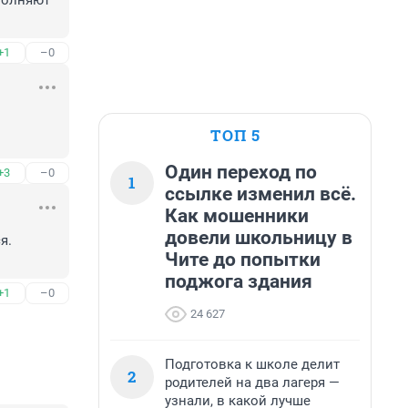
олняют 
+1
–0
ТОП 5
Один переход по
+3
–0
1
ссылке изменил всё.
Как мошенники
довели школьницу в
. 
Чите до попытки
поджога здания
+1
–0
24 627
Подготовка к школе делит
2
родителей на два лагеря —
узнали, в какой лучше