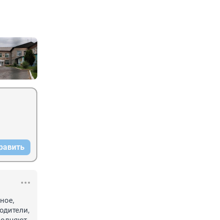
равить
ое, 
одители, 