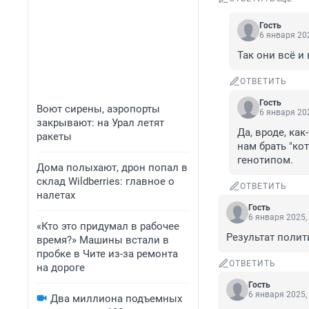
Гость
6 января 202
Так они всё и
ОТВЕТИТЬ
Гость
Воют сирены, аэропорты
6 января 202
закрывают: на Урал летят
Да, вроде, ка
ракеты
нам брать "ко
генотипом.
Дома полыхают, дрон попал в
склад Wildberries: главное о
ОТВЕТИТЬ
налетах
Гость
6 января 2025,
«Кто это придумал в рабочее
Результат полит
время?» Машины встали в
пробке в Чите из-за ремонта
ОТВЕТИТЬ
на дороге
Гость
6 января 2025,
Два миллиона подъемных