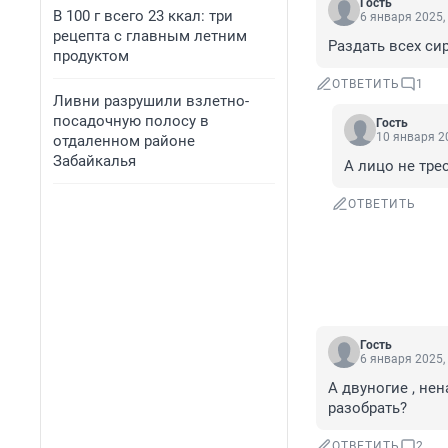
Гость
В 100 г всего 23 ккал: три
6 января 2025,
рецепта с главным летним
Раздать всех си
продуктом
ОТВЕТИТЬ
1
Ливни разрушили взлетно-
посадочную полосу в
Гость
10 января 20
отдаленном районе
Забайкалья
А лицо не тре
ОТВЕТИТЬ
Гость
6 января 2025,
А двуногие , не
разобрать?
ОТВЕТИТЬ
2