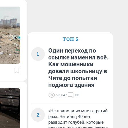
ТОП 5
Один переход по
1
ссылке изменил всё.
Как мошенники
довели школьницу в
Чите до попытки
поджога здания
25 547
55
«Не привози их мне в третий
2
раз». Читинец 40 лет
разводит голубей, которые