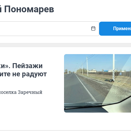
й Пономарев
Примен
ки». Пейзажи
ите не радуют
 поселка Заречный