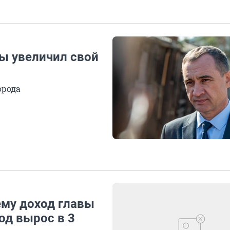
ты увеличил свой
орода
ему доход главы
од вырос в 3