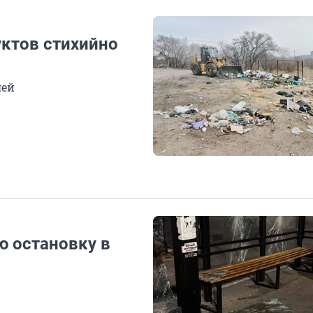
уктов стихийно
лей
ю остановку в