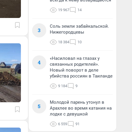
всегда к нему возвращаются
19 967
14
Соль земли забайкальской.
3
Нижегородцевы
18 384
10
«Насиловал на глазах у
4
связанных родителей».
Новый поворот в деле
убийства россиян в Таиланде
9 184
9
Молодой парень утонул в
5
Арахлее во время катания на
лодке с девушкой
6 559
91