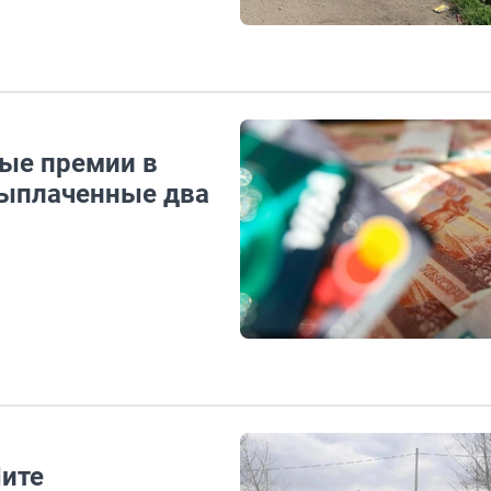
ые премии в
выплаченные два
Чите