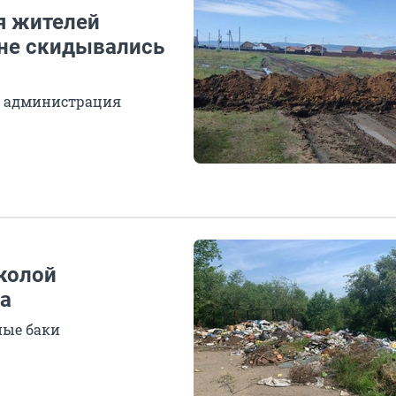
я жителей
 не скидывались
я администрация
школой
та
ные баки