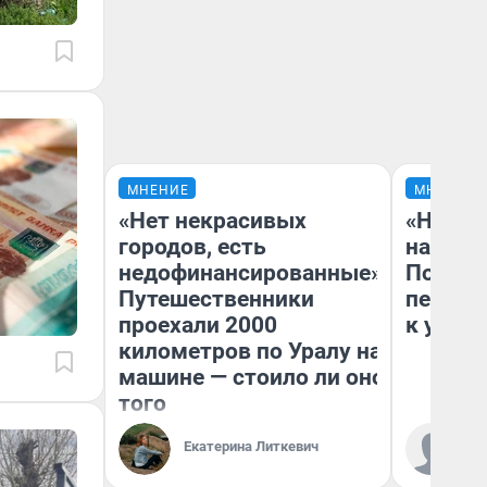
МНЕНИЕ
МНЕНИЕ
«Нет некрасивых
«Надо 
городов, есть
надо н
недофинансированные».
Почему
Путешественники
перест
проехали 2000
к успех
километров по Уралу на
машине — стоило ли оно
того
Екатерина Литкевич
Ст