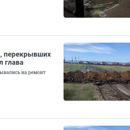
й, перекрывших
л глава
идывались на ремонт