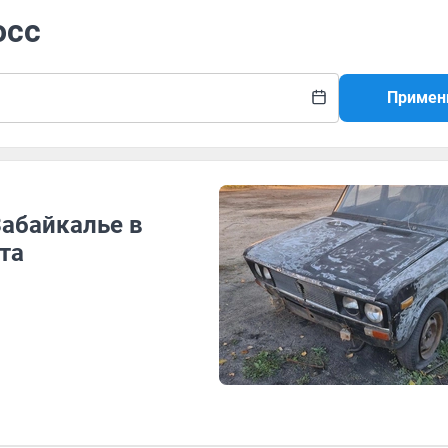
осс
Примен
Забайкалье в
та