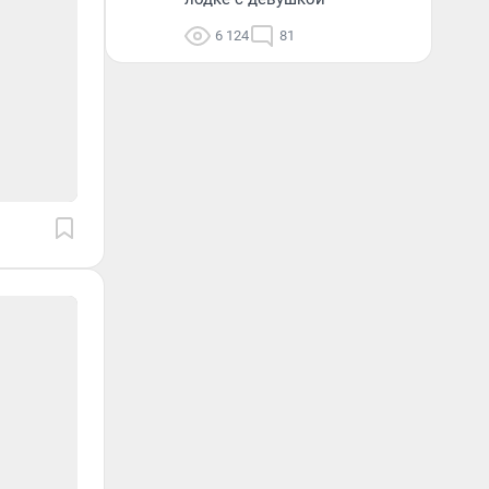
6 124
81