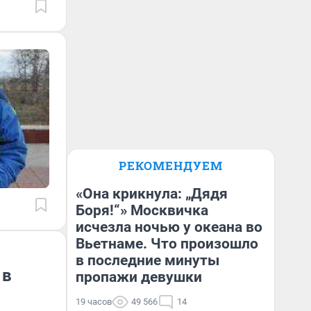
РЕКОМЕНДУЕМ
«Она крикнула: „Дядя
Боря!“» Москвичка
исчезла ночью у океана во
Вьетнаме. Что произошло
в последние минуты
 в
пропажи девушки
19 часов
49 566
14