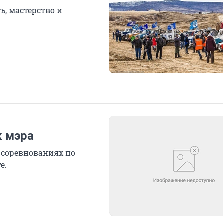
, мастерство и
к мэра
 соревнованиях по
е.