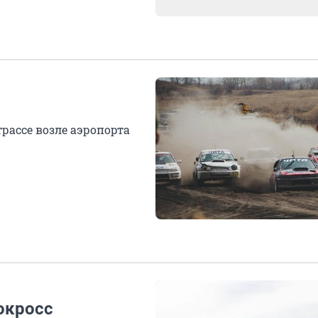
трассе возле аэропорта
окросс