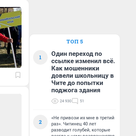
ТОП 5
Один переход по
1
ссылке изменил всё.
Как мошенники
довели школьницу в
Чите до попытки
поджога здания
24 930
51
«Не привози их мне в третий
2
раз». Читинец 40 лет
разводит голубей, которые