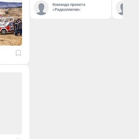
Команда проекта
Ко
«Редколлегия»
«Р